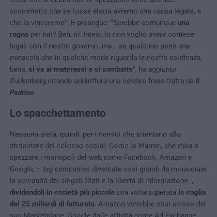
scommetto che se fosse eletta avremo una causa legale, e
che la vinceremo”. E prosegue: “Sarebbe comunque
una
rogna
per noi? Beh, sì. Intesi, io non voglio avere contese
legali con il nostro governo, ma… se qualcuno pone una
minaccia che in qualche modo riguarda la nostra esistenza,
bene,
si va ai materassi e si combatte
“, ha aggiunto
Zuckerberg citando addirittura una celebre frase tratta da
Il
Padrino
.
Lo spacchettamento
Nessuna pietà, quindi, per i nemici che attentano allo
strapotere del colosso social. Come la Warren, che mira a
spezzare i monopoli del web come Facebook, Amazon e
Google, –
big companies
diventate così grandi da minacciare
la sovranità dei singoli Stati e la libertà di informazione -,
dividendoli in società più piccole
una volta superata
la soglia
dei 25 miliardi di fatturato
. Amazon verrebbe così scisso dal
suo Marketplace, Google dalle attività come Ad Exchange,