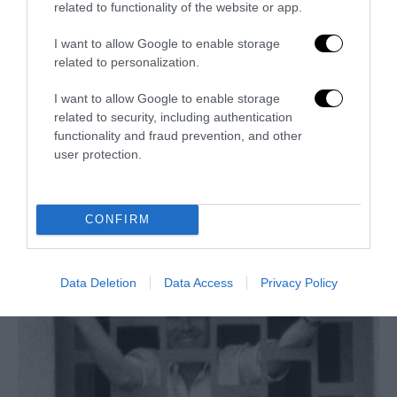
related to functionality of the website or app.
I want to allow Google to enable storage
related to personalization.
I want to allow Google to enable storage
related to security, including authentication
La Camera boccia il patentino antifascista per parlare a
functionality and fraud prevention, and other
Montecitorio: palo clamoroso del Pd
user protection.
5 Agosto 2026
CONFIRM
Data Deletion
Data Access
Privacy Policy