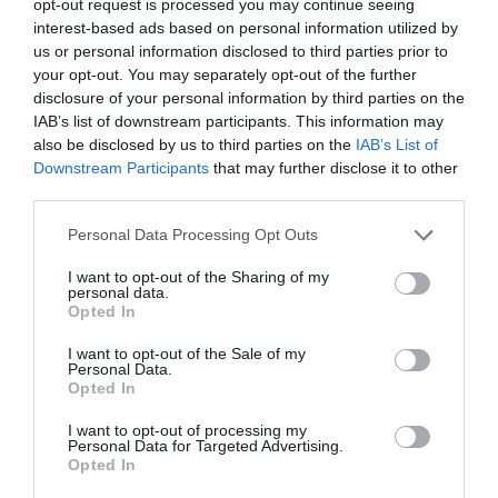
opt-out request is processed you may continue seeing
interest-based ads based on personal information utilized by
us or personal information disclosed to third parties prior to
your opt-out. You may separately opt-out of the further
disclosure of your personal information by third parties on the
IAB’s list of downstream participants. This information may
also be disclosed by us to third parties on the
IAB’s List of
Downstream Participants
that may further disclose it to other
third parties.
Please note that this website/app uses one or more Google
Personal Data Processing Opt Outs
services and may gather and store information including but
not limited to your visit or usage behaviour. You may click to
I want to opt-out of the Sharing of my
personal data.
grant or deny consent to Google and its third-party tags to
Opted In
Bonaccini e il mito delle barricate di Parma: quando
use your data for below specified purposes in below Google
l’antifascismo copia il fascismo
consent section.
I want to opt-out of the Sale of my
Personal Data.
6 Agosto 2026
Opted In
I want to opt-out of processing my
Personal Data for Targeted Advertising.
Opted In