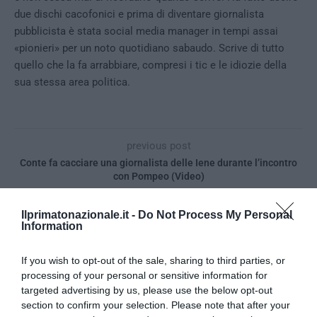
due dischi cacofonici e prima di diventare giornalista
pubblicista è stata social media manager in tempi assai
«pionieri» per un noto quotidiano sabaudo. Scrive di tutto
quello che la fa arrabbiare, compresi i tic e le idiozie della
sua stessa area politica.
previous post
Conte fa cacciare una giornalista delle Iene durante l’incontro
con Pompeo (Video)
next post
Ilprimatonazionale.it -
Do Not Process My Personal
Sempre più stranieri nella scuola italiana: sono più del 10% del
Information
totale
If you wish to opt-out of the sale, sharing to third parties, or
processing of your personal or sensitive information for
YOU MAY ALSO LIKE
targeted advertising by us, please use the below opt-out
section to confirm your selection. Please note that after your