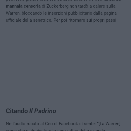
mannaia censoria
di Zuckerberg non tardò a calare sulla
Warren, bloccando le inserzioni pubblicitarie dalla pagina
ufficiale della senatrice. Per poi ritornare sui propri passi.
Citando
Il Padrino
Nell’audio rubato al Ceo di Facebook si sente: “[La Warren]
crede che si debba fare lo spezzatino delle aziende…