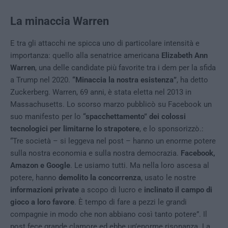
La minaccia Warren
E tra gli attacchi ne spicca uno di particolare intensità e
importanza: quello alla senatrice americana
Elizabeth Ann
Warren
, una delle candidate più favorite tra i dem per la sfida
a Trump nel 2020.
“Minaccia la nostra esistenza”
, ha detto
Zuckerberg. Warren, 69 anni, è stata eletta nel 2013 in
Massachusetts. Lo scorso marzo pubblicò su Facebook un
suo manifesto per lo
“spacchettamento” dei colossi
tecnologici per limitarne lo strapotere
, e lo sponsorizzò.:
“Tre società – si leggeva nel post – hanno un enorme potere
sulla nostra economia e sulla nostra democrazia.
Facebook,
Amazon e Google
. Le usiamo tutti. Ma nella loro ascesa al
potere, hanno
demolito la concorrenza
, usato le nostre
informazioni private
a scopo di lucro e
inclinato il campo di
gioco a loro favore
. È tempo di fare a pezzi le grandi
compagnie in modo che non abbiano così tanto potere”. Il
post fece grande clamore ed ebbe un’enorme risonanza. La