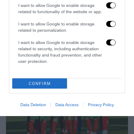
I want to allow Google to enable storage
related to functionality of the website or app.
I want to allow Google to enable storage
related to personalization.
I want to allow Google to enable storage
Trump e Infantino: oltre l’ultimo Mondiale dell’umanità
related to security, including authentication
functionality and fraud prevention, and other
9 Luglio 2026
user protection.
CONFIRM
Data Deletion
Data Access
Privacy Policy