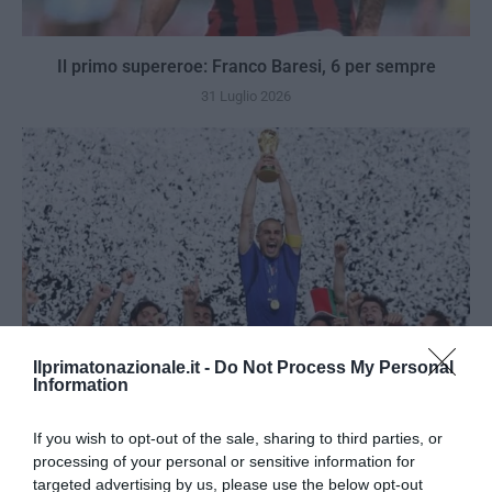
Il primo supereroe: Franco Baresi, 6 per sempre
31 Luglio 2026
Ilprimatonazionale.it -
Do Not Process My Personal
Information
If you wish to opt-out of the sale, sharing to third parties, or
Berlino 2006, una notte da campioni del mondo
processing of your personal or sensitive information for
targeted advertising by us, please use the below opt-out
18 Luglio 2026