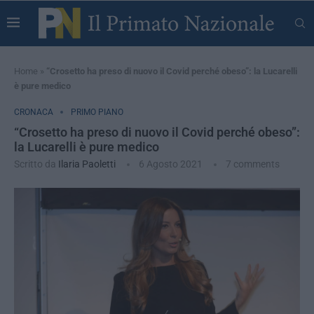
Home
»
“Crosetto ha preso di nuovo il Covid perché obeso”: la Lucarelli
è pure medico
CRONACA
PRIMO PIANO
“Crosetto ha preso di nuovo il Covid perché obeso”:
la Lucarelli è pure medico
Scritto da
Ilaria Paoletti
6 Agosto 2021
7 comments