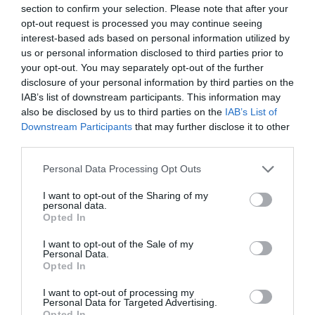
section to confirm your selection. Please note that after your
opt-out request is processed you may continue seeing
interest-based ads based on personal information utilized by
us or personal information disclosed to third parties prior to
La sinistra è così serva delle toghe da odiare persino il
your opt-out. You may separately opt-out of the further
ricordo di Enzo...
disclosure of your personal information by third parties on the
5 Agosto 2026
IAB’s list of downstream participants. This information may
also be disclosed by us to third parties on the
IAB’s List of
Downstream Participants
that may further disclose it to other
third parties.
Please note that this website/app uses one or more Google
Personal Data Processing Opt Outs
services and may gather and store information including but
not limited to your visit or usage behaviour. You may click to
I want to opt-out of the Sharing of my
personal data.
grant or deny consent to Google and its third-party tags to
Opted In
use your data for below specified purposes in below Google
consent section.
I want to opt-out of the Sale of my
Personal Data.
Opted In
I want to opt-out of processing my
Personal Data for Targeted Advertising.
Opted In