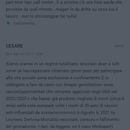
part time tipo call center , li a sinistra c’è una tizia sarda che
proviene da quel mondo , magari le da dritte su cosa sia il
lavoro : non lo stronzeggiar far nulla!
Caricamento...
CESARE
REPLY
6 Agosto 2021 - 9:06
Siamo oramai in un regime totalitario assoluto dove a tutti
serve un lasciapassare chiamato green pass per partecipare
alla vita sociale pena esclusione e confinamento.E ci
obbligano a fare da cavie con terapie geniche(non sono
vaccini)sperimentali che verranno approvati negli USA nel
2022/2023 e che hanno già prodotto migliaia di morti (circa 6
mila) nella sola europa(6 volte i morti di 30 anni di vaccini
anti-influenzali-da scenarieconomici.it-Agosto 6, 2021 by
Leoniero Dertona Mortalità vaccinale, censura e fallimento
del giornalismo. I dati, da leggere, ed il caso Mediapart)