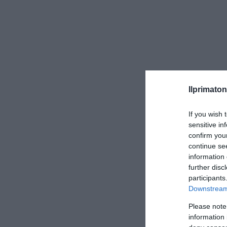
Ilprimaton
If you wish 
sensitive in
confirm you
continue se
information 
further disc
participants
CONVIDIDI
Downstream 
Please note
information 