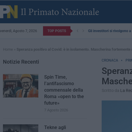
venerdì, Agosto 7, 2026
TOP POSTS
Gli investitori si rivolgono 
Home
»
Speranza positivo al Covid: è in isolamento. Mascherina fortement
CRONACA
PRI
Notizie Recenti
Speranz
Spin Time,
Masche
l’antifascismo
commensale della
Scritto da
La Re
Roma «open to the
future»
7 Agosto 2026
Tekne agli