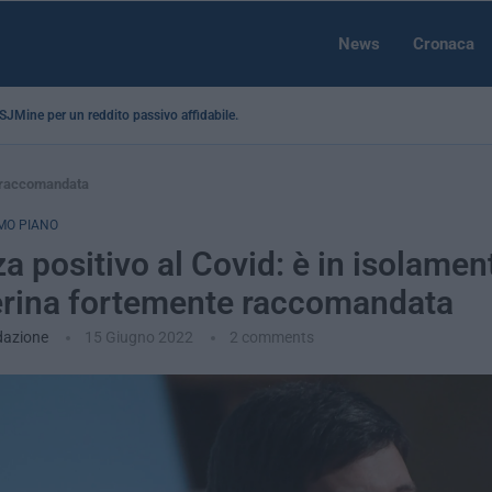
News
Cronaca
a SJMine per un reddito passivo affidabile...
e raccomandata
MO PIANO
a positivo al Covid: è in isolamen
rina fortemente raccomandata
dazione
15 Giugno 2022
2 comments