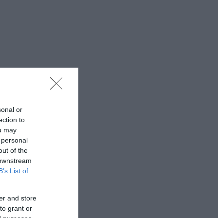
sonal or
ection to
ou may
 personal
out of the
 downstream
B’s List of
er and store
to grant or