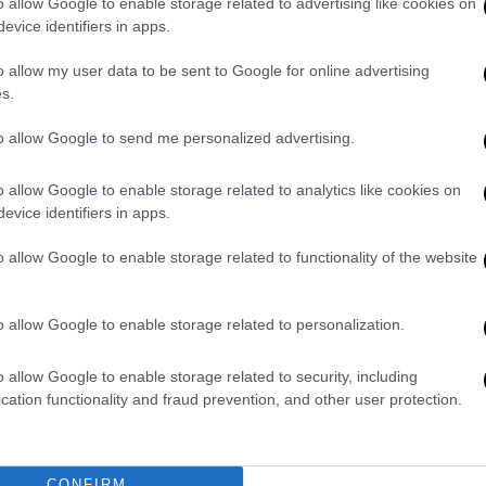
o allow Google to enable storage related to advertising like cookies on
evice identifiers in apps.
’antifascismo
Tekne agli americani: il Golden
Addio a Fran
lla Roma «open
Power è l’ultima trincea di uno
stronzo, poet
o allow my user data to be sent to Google for online advertising
future»
Stato senza politica...
co
s.
to 2026
7 Agosto 2026
7 Agos
to allow Google to send me personalized advertising.
o allow Google to enable storage related to analytics like cookies on
evice identifiers in apps.
o allow Google to enable storage related to functionality of the website
il mito delle
Remigrazione, il Copasir
La Camera bocc
o allow Google to enable storage related to personalization.
Parma: quando
riconosce all’antifascismo il
antifascista
opia il fascismo
veto del disordine
Montecitorio:
de
o allow Google to enable storage related to security, including
to 2026
6 Agosto 2026
cation functionality and fraud prevention, and other user protection.
5 Agos
CONFIRM