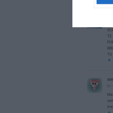
LE
1
SCU
TE
PU
BB
TU 
SER
1
Ma 
sem
Irr