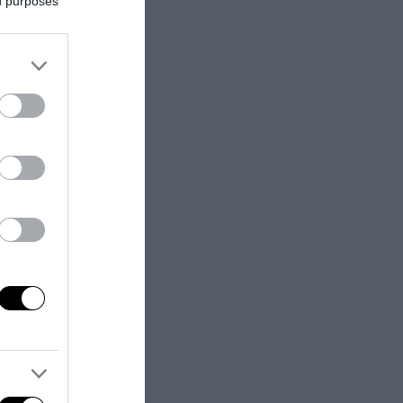
ed purposes
next post
ova pandemia”: in
iliardi di dollari