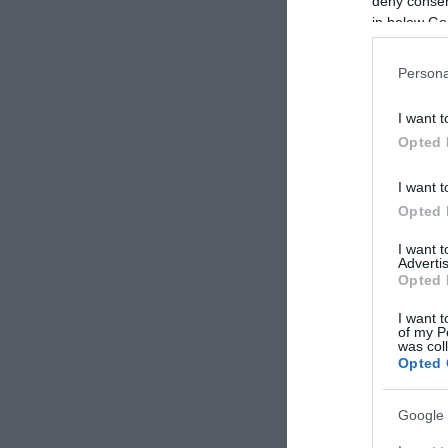
deny consent
in below Go
Persona
I want t
previous post
Opted 
Severodonetsk è
L’ultimatum di 
I want t
nell’impianto c
Opted 
I want 
Advertis
Opted 
I want t
of my P
was col
Opted 
Google 