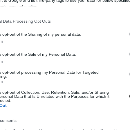
 to Google and its third-party tags to use your data for below specifi
ogle consent section.
l Data Processing Opt Outs
o opt-out of the Sharing of my personal data.
In
 la “nuova Mariupol”.
Biden e lo spettro della “nu
Mosca ai combattenti
vista piano da 88 m
o opt-out of the Sale of my Personal Data.
himico Azot
In
to opt-out of processing my Personal Data for Targeted
ing.
YOU MAY ALSO LIKE
In
o opt-out of Collection, Use, Retention, Sale, and/or Sharing
ersonal Data that Is Unrelated with the Purposes for which it
lected.
Out
consents