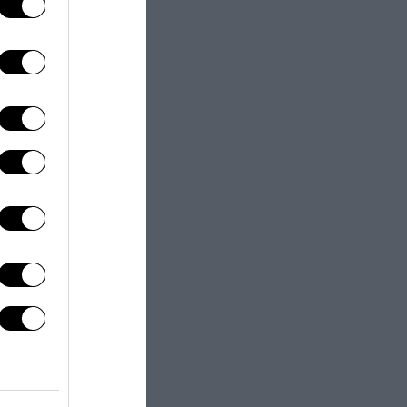
cesco Guccini:
a e buffone di
rte
to 2026
ia il patentino
 per parlare a
 palo clamoroso
l Pd
to 2026