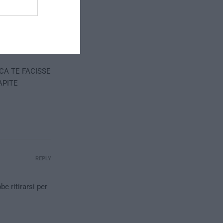
REPLY
CA TE FACISSE
APITE
REPLY
e ritirarsi per