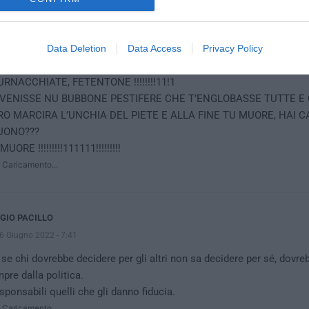
2 COMMENTS
ONARDOFACCOMALEDICITIORE
Data Deletion
Data Access
Privacy Policy
5 Giugno 2022 - 3:02
RNACCHIATE, FETENTONE !!!!!!!!11!1
 VENISSE NU BUBBONE PESTIFERE CHE T’ENGLOBASSE TUTTE E 
RO MARCIRA L’UNCHIA DEL PIETE E ALLA FINE TU MUORE, HAI C
UONO???
MUORE !!!!!!!!!111111!!!!!!!!!
Caricamento...
GIO PACILLO
6 Giugno 2022 - 7:41
se chi dovrebbe decidere per gli altri non sa decidere per sé, dovrebb
pre dalla politica.
esponsabili quelli che gli danno fiducia.
Caricamento...