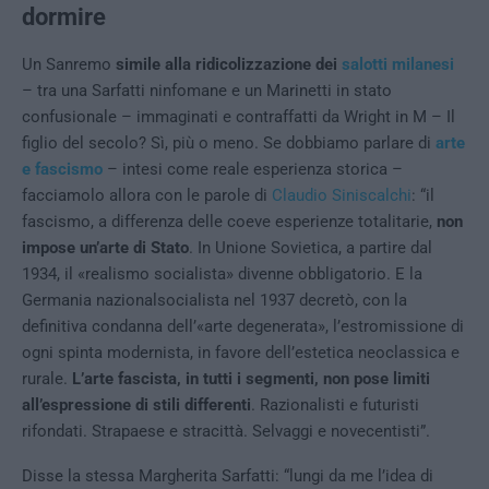
dormire
Un Sanremo
simile alla ridicolizzazione dei
salotti milanesi
– tra una Sarfatti ninfomane e un Marinetti in stato
confusionale – immaginati e contraffatti da Wright in M – Il
figlio del secolo? Sì, più o meno. Se dobbiamo parlare di
arte
e fascismo
– intesi come reale esperienza storica –
facciamolo allora con le parole di
Claudio Siniscalchi
: “il
fascismo, a differenza delle coeve esperienze totalitarie,
non
impose un’arte di Stato
. In Unione Sovietica, a partire dal
1934, il «realismo socialista» divenne obbligatorio. E la
Germania nazionalsocialista nel 1937 decretò, con la
definitiva condanna dell’«arte degenerata», l’estromissione di
ogni spinta modernista, in favore dell’estetica neoclassica e
rurale.
L’arte fascista, in tutti i segmenti, non pose limiti
all’espressione di stili differenti
. Razionalisti e futuristi
rifondati. Strapaese e stracittà. Selvaggi e novecentisti”.
Disse la stessa Margherita Sarfatti: “lungi da me l’idea di