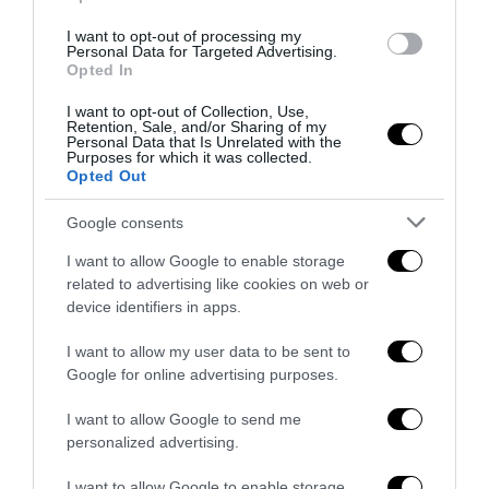
I want to opt-out of processing my
Personal Data for Targeted Advertising.
Opted In
I want to opt-out of Collection, Use,
Retention, Sale, and/or Sharing of my
Personal Data that Is Unrelated with the
Purposes for which it was collected.
Bonaccini e il mito delle barricate di Parma: quando
Opted Out
l’antifascismo copia il fascismo
6 Agosto 2026
Google consents
I want to allow Google to enable storage
related to advertising like cookies on web or
device identifiers in apps.
I want to allow my user data to be sent to
Google for online advertising purposes.
I want to allow Google to send me
personalized advertising.
I want to allow Google to enable storage