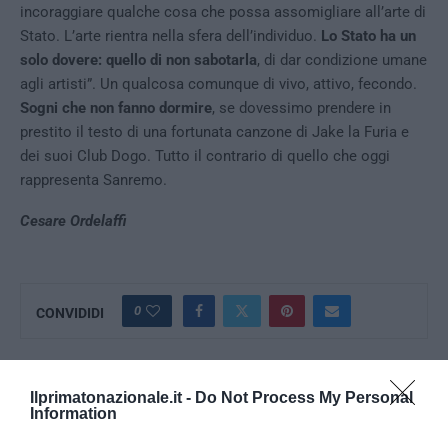
incoraggiare qualche cosa che possa assomigliare all’arte di
Stato. L’arte rientra nella sfera dell’individuo.
Lo Stato ha un
solo dovere: quello di non sabotarla
, di dar condizione umane
agli artisti”. Un qualcosa comunque di vivo, attivo, fecondo.
Sogni che non fanno dormire
, se dovessimo prendere in
prestito il testo di una fortunata canzone di Jake la Furia e
dei suoi Club Dogo. Tutto il contrario di quello che oggi
rappresenta Sanremo.
Cesare Ordelaffi
0
CONVIDIDI
LA REDAZIONE
Ilprimatonazionale.it -
Do Not Process My Personal
Information