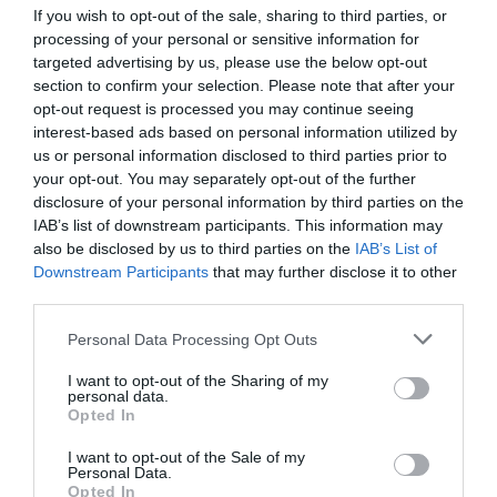
If you wish to opt-out of the sale, sharing to third parties, or
processing of your personal or sensitive information for
targeted advertising by us, please use the below opt-out
previous post
section to confirm your selection. Please note that after your
Liberty Hotel, un romanzo che rende verosimile il periodo del
opt-out request is processed you may continue seeing
ventennio
interest-based ads based on personal information utilized by
us or personal information disclosed to third parties prior to
next post
your opt-out. You may separately opt-out of the further
Dal Mega ai dazi, tutte le trappole di una (falsa) opposizione tra
disclosure of your personal information by third parties on the
Trump e l’Europa
IAB’s list of downstream participants. This information may
also be disclosed by us to third parties on the
IAB’s List of
Downstream Participants
that may further disclose it to other
YOU MAY ALSO LIKE
third parties.
Please note that this website/app uses one or more Google
Personal Data Processing Opt Outs
services and may gather and store information including but
not limited to your visit or usage behaviour. You may click to
I want to opt-out of the Sharing of my
personal data.
grant or deny consent to Google and its third-party tags to
Opted In
use your data for below specified purposes in below Google
consent section.
I want to opt-out of the Sale of my
Personal Data.
Opted In