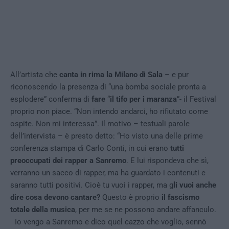
All’artista che
canta in rima la Milano di Sala
– e pur
riconoscendo la presenza di “una bomba sociale pronta a
esplodere” conferma di
fare
“
il tifo per i maranza
”- il Festival
proprio non piace. “Non intendo andarci, ho rifiutato come
ospite. Non mi interessa”. Il motivo – testuali parole
dell’intervista – è presto detto: “Ho visto una delle prime
conferenza stampa di Carlo Conti, in cui erano
tutti
preoccupati dei rapper a Sanremo
. E lui rispondeva che sì,
verranno un sacco di rapper, ma ha guardato i contenuti e
saranno tutti positivi. Cioè tu vuoi i rapper, ma g
li vuoi anche
dire cosa devono cantare?
Questo è proprio
il fascismo
totale della musica
, per me se ne possono andare affanculo.
Io vengo a Sanremo e dico quel cazzo che voglio, sennò