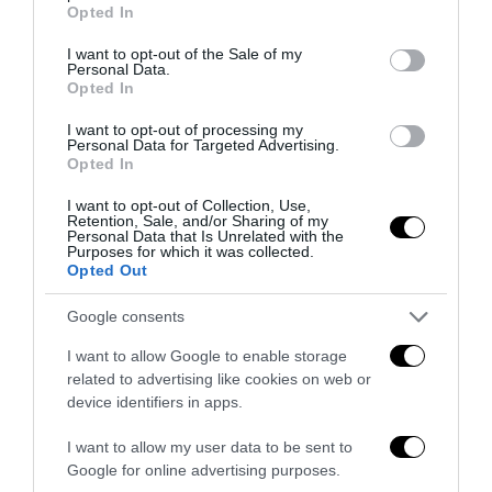
grant or deny consent to Google and its third-party tags to
Opted In
use your data for below specified purposes in below Google
consent section.
I want to opt-out of the Sale of my
Personal Data.
Opted In
I want to opt-out of processing my
Personal Data for Targeted Advertising.
Opted In
Addio a Francesco Guccini: stronzo, poeta e buffone di
I want to opt-out of Collection, Use,
Retention, Sale, and/or Sharing of my
corte
Personal Data that Is Unrelated with the
Purposes for which it was collected.
7 Agosto 2026
Opted Out
Google consents
I want to allow Google to enable storage
related to advertising like cookies on web or
device identifiers in apps.
I want to allow my user data to be sent to
Google for online advertising purposes.