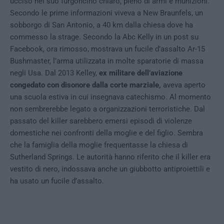
ucciso nel suo furgoncino chiaro, pieno di armi e munizioni.
Secondo le prime informazioni viveva a New Braunfels, un
sobborgo di San Antonio, a 40 km dalla chiesa dove ha
commesso la strage. Secondo la Abc Kelly in un post su
Facebook, ora rimosso, mostrava un fucile d’assalto Ar-15
Bushmaster, l’arma utilizzata in molte sparatorie di massa
negli Usa. Dal 2013 Kelley,
ex militare dell’aviazione
congedato con disonore dalla corte marziale,
aveva aperto
una scuola estiva in cui insegnava catechismo. Al momento
non sembrerebbe legato a organizzazioni terroristiche. Dal
passato del killer sarebbero emersi episodi di violenze
domestiche nei confronti della moglie e del figlio. Sembra
che la famiglia della moglie frequentasse la chiesa di
Sutherland Springs. Le autorità hanno riferito che il killer era
vestito di nero, indossava anche un giubbotto antiproiettili e
ha usato un fucile d’assalto.