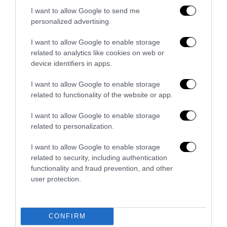
I want to allow Google to send me
personalized advertising.
I want to allow Google to enable storage
related to analytics like cookies on web or
Bonaccini e il mito delle barricate di Parma: quando
device identifiers in apps.
l’antifascismo copia il fascismo
6 Agosto 2026
I want to allow Google to enable storage
related to functionality of the website or app.
I want to allow Google to enable storage
related to personalization.
I want to allow Google to enable storage
related to security, including authentication
functionality and fraud prevention, and other
user protection.
CONFIRM