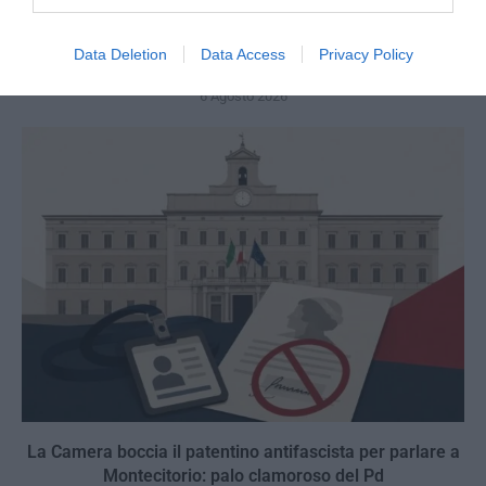
Remigrazione, il Copasir riconosce all’antifascismo il
Data Deletion
Data Access
Privacy Policy
veto del disordine
6 Agosto 2026
La Camera boccia il patentino antifascista per parlare a
Montecitorio: palo clamoroso del Pd