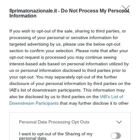
Ilprimatonazionale.it -
Do Not Process My Personal
Information
If you wish to opt-out of the sale, sharing to third parties, or
processing of your personal or sensitive information for
targeted advertising by us, please use the below opt-out
section to confirm your selection. Please note that after your
opt-out request is processed you may continue seeing
interest-based ads based on personal information utilized by
us or personal information disclosed to third parties prior to
your opt-out. You may separately opt-out of the further
Tekne agli americani: il Golden Power è l’ultima trincea
disclosure of your personal information by third parties on the
di uno Stato senza politica...
IAB’s list of downstream participants. This information may
7 Agosto 2026
also be disclosed by us to third parties on the
IAB’s List of
Downstream Participants
that may further disclose it to other
third parties.
Please note that this website/app uses one or more Google
Personal Data Processing Opt Outs
services and may gather and store information including but
not limited to your visit or usage behaviour. You may click to
I want to opt-out of the Sharing of my
personal data.