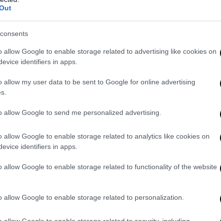
Out
consents
o allow Google to enable storage related to advertising like cookies on
evice identifiers in apps.
o allow my user data to be sent to Google for online advertising
s.
to allow Google to send me personalized advertising.
o suo in questi giorni ha ribadito che
l’accordo raggiunto sia l’uni
ta senza intesa con l’Ue, che avrebbe conseguenze disastrose
.
o allow Google to enable storage related to analytics like cookies on
evice identifiers in apps.
lto probabile è che,
in caso di bocciatura in Parlamento, la premie
i dell’esecutivo britannico al
Telegraph
.
o allow Google to enable storage related to functionality of the website
intervenuto anche il ministro dell’Economia
Giovanni Tria
, sottoline
ntrarci su qualcosa di più concreto che lottare per la stanza che
o allow Google to enable storage related to personalization.
 sessione plenaria del
Forum Gaidar
, nella seconda giornata della s
o allow Google to enable storage related to security, including