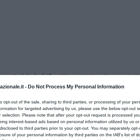
ono contro la leader dei Tory
, dal momento che molti esponenti del 
l’intenzione di votare con l’opposizione contro l’accordo.
azionale.it -
Do Not Process My Personal Information
tidiano britannico
Guardian
, l
‘accordo potrebbe essere respinto da 
 200 deputati
, segnando così una “sconfitta schiacciante” per la p
to opt-out of the sale, sharing to third parties, or processing of your per
formation for targeted advertising by us, please use the below opt-out s
r selection. Please note that after your opt-out request is processed y
eing interest-based ads based on personal information utilized by us or
disclosed to third parties prior to your opt-out. You may separately opt-
losure of your personal information by third parties on the IAB’s list of