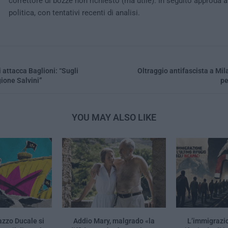
correttore di bozze non richiesto (ma utile). In seguito approda 
politica, con tentativi recenti di analisi.
 attacca Baglioni: “Sugli
Oltraggio antifascista a Mila
ione Salvini”
pe
YOU MAY ALSO LIKE
azzo Ducale si
Addio Mary, malgrado «la
L’immigrazio