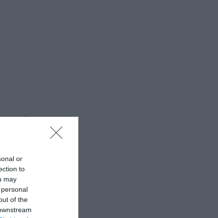
suo partito
una
remier May.
sonal or
ection to
ou may
 personal
out of the
 downstream