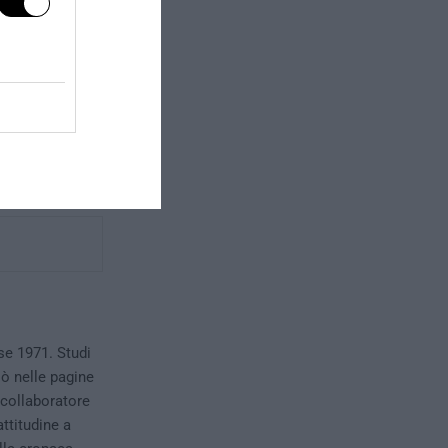
ussi migratori
trategia per la
ale, restando
se 1971. Studi
iò nelle pagine
 collaboratore
ttitudine a