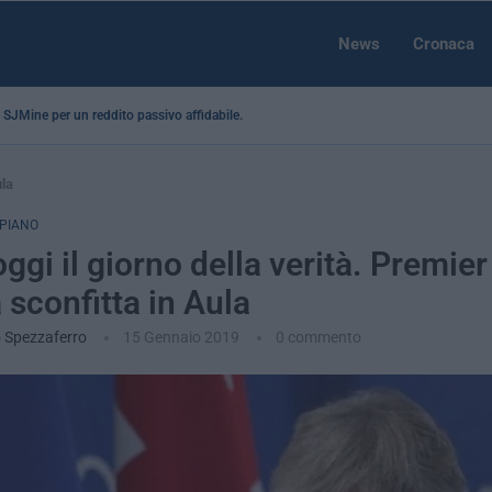
News
Cronaca
 a SJMine per un reddito passivo affidabile...
ula
 PIANO
oggi il giorno della verità. Premie
 sconfitta in Aula
 Spezzaferro
15 Gennaio 2019
0 commento