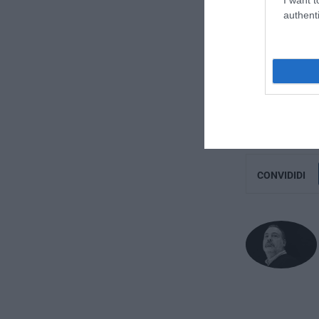
Mosca, Tria ha 
authenti
che, a suo dire
L’Europa, ha co
sua sovranità t
fedele ai suoi v
Adolfo Spezzaf
CONVIDIDI