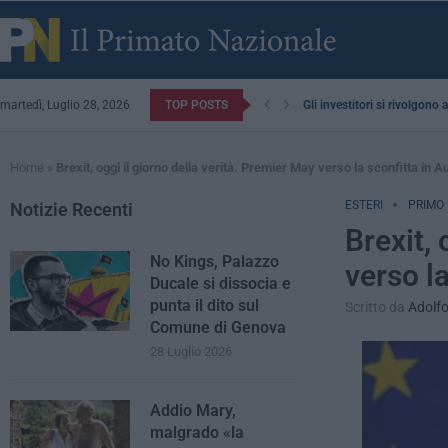
martedì, Luglio 28, 2026
TOP POSTS
Gli investitori si rivolgono
Home
»
Brexit, oggi il giorno della verità. Premier May verso la sconfitta in A
ESTERI
PRIMO
Notizie Recenti
Brexit, 
No Kings, Palazzo
verso la
Ducale si dissocia e
punta il dito sul
Scritto da
Adolfo
Comune di Genova
28 Luglio 2026
Addio Mary,
malgrado «la