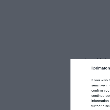
Le previsioni s
hanno espresso 
Ilprimaton
Secondo il quo
maggioranza di
If you wish 
sensitive in
confirm you
continue se
information 
further disc