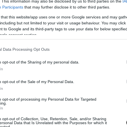
. This information may also be disclosed by us to third parties on the
IA
Participants
that may further disclose it to other third parties.
 that this website/app uses one or more Google services and may gath
including but not limited to your visit or usage behaviour. You may click 
 to Google and its third-party tags to use your data for below specifi
ogle consent section.
l Data Processing Opt Outs
o l’accordo voteranno tutti i partiti di opposizione
: i laburisti, i libera
p. Soltanto quattro deputati laburisti hanno annunciato un voto fav
o opt-out of the Sharing of my personal data.
In
one si aggiungeranno numerosi deputati contrari all’accordo appart
atore e al Dup
, il partito della destra nazionalista nordirlandese al
o opt-out of the Sale of my Personal Data.
 diverse decine di parlamentari ad aver già annunciato il loro voto 
In
ra il numero potrebbe salire ulteriormente.
to opt-out of processing my Personal Data for Targeted
ordo sono soprattutto i sostenitori di una Brexit più dura
, per i qual
ing.
In
 May comporterebbe un’uscita dall’Ue solo di facciata.
o opt-out of Collection, Use, Retention, Sale, and/or Sharing
ersonal Data that Is Unrelated with the Purposes for which it
lected.