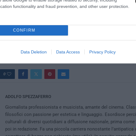
criticato alcuni atteggiamenti e politiche dell’Ue, per esempio sui fl
cation functionality and fraud prevention, and other user protection.
, “non possono essere visti solo come un puzzle di ripartizioni”.
ntinuato il ministro, “deve guardare al quadro più ampio, avere una s
ecnologica, darsi i mezzi per essere più competitiva nell’arena glob
CONFIRM
alori”, invece che essere “
ossessionata dalle procedure
“.
erro
Data Deletion
Data Access
Privacy Policy
0
ADOLFO SPEZZAFERRO
Giornalista professionista e musicista, amante del cinema. Clas
filosofici con passione per estetica e linguaggio. Esordisce perc
culturali di diversi quotidiani a diffusione nazionale, prima come
poi in redazione. Fa una piccola carriera nonostante l’antipatica a