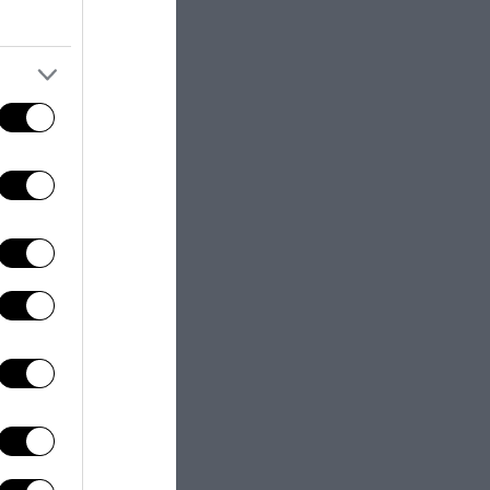
co modo per
r si dimetterà
.
ando che
 rimane vuota
“.
ua visita a