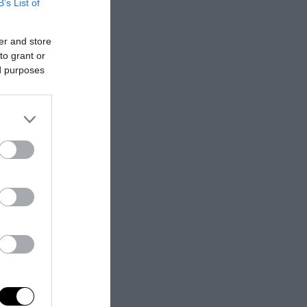
B’s List of
er and store
to grant or
ed purposes
li, i verdi e gli
orevole
enenti al
leato di governo
contrario, ma
i l’accordo