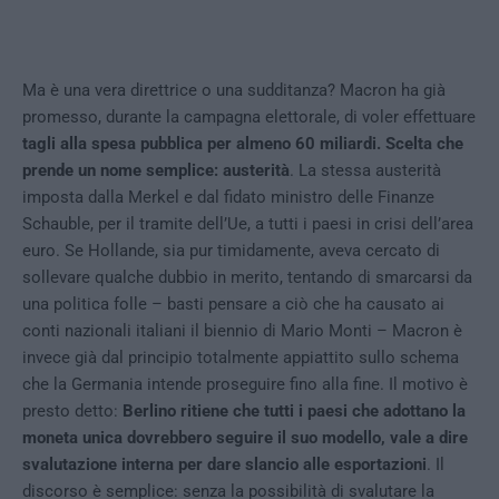
Ma è una vera direttrice o una sudditanza? Macron ha già
promesso, durante la campagna elettorale, di voler effettuare
tagli alla spesa pubblica per almeno 60 miliardi. Scelta che
prende un nome semplice: austerità
. La stessa austerità
imposta dalla Merkel e dal fidato ministro delle Finanze
Schauble, per il tramite dell’Ue, a tutti i paesi in crisi dell’area
euro. Se Hollande, sia pur timidamente, aveva cercato di
sollevare qualche dubbio in merito, tentando di smarcarsi da
una politica folle – basti pensare a ciò che ha causato ai
conti nazionali italiani il biennio di Mario Monti – Macron è
invece già dal principio totalmente appiattito sullo schema
che la Germania intende proseguire fino alla fine. Il motivo è
presto detto:
Berlino ritiene che tutti i paesi che adottano la
moneta unica dovrebbero seguire il suo modello, vale a dire
svalutazione interna per dare slancio alle esportazioni
. Il
discorso è semplice: senza la possibilità di svalutare la