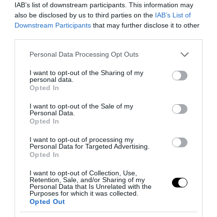
IAB’s list of downstream participants. This information may
also be disclosed by us to third parties on the
IAB’s List of
Downstream Participants
that may further disclose it to other
third parties.
Please note that this website/app uses one or more Google
Personal Data Processing Opt Outs
services and may gather and store information including but
not limited to your visit or usage behaviour. You may click to
I want to opt-out of the Sharing of my
personal data.
grant or deny consent to Google and its third-party tags to
Opted In
use your data for below specified purposes in below Google
consent section.
Tekne agli americani: il Golden Power è l’ultima trincea
I want to opt-out of the Sale of my
Personal Data.
di uno Stato senza politica...
Opted In
7 Agosto 2026
I want to opt-out of processing my
Personal Data for Targeted Advertising.
Opted In
I want to opt-out of Collection, Use,
Retention, Sale, and/or Sharing of my
Personal Data that Is Unrelated with the
Purposes for which it was collected.
Opted Out