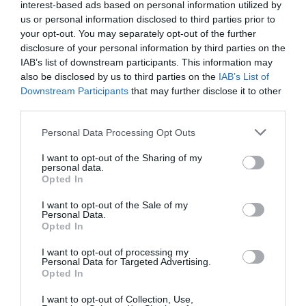
interest-based ads based on personal information utilized by
us or personal information disclosed to third parties prior to
your opt-out. You may separately opt-out of the further
disclosure of your personal information by third parties on the
IAB’s list of downstream participants. This information may
also be disclosed by us to third parties on the
IAB’s List of
Downstream Participants
that may further disclose it to other
third parties.
Il grande inganno dell’immigrazione: l’Italia ha bisogno
Please note that this website/app uses one or more Google
Personal Data Processing Opt Outs
di più idee, non di più braccia
services and may gather and store information including but
not limited to your visit or usage behaviour. You may click to
I want to opt-out of the Sharing of my
27 Luglio 2026
personal data.
grant or deny consent to Google and its third-party tags to
Opted In
use your data for below specified purposes in below Google
consent section.
I want to opt-out of the Sale of my
Personal Data.
Opted In
I want to opt-out of processing my
Personal Data for Targeted Advertising.
Opted In
I want to opt-out of Collection, Use,