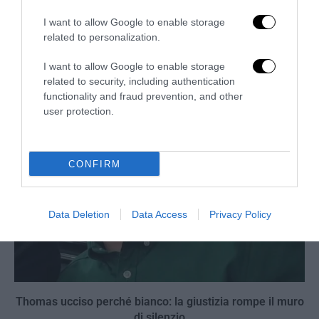
I want to allow Google to enable storage
Berlino, l’islamismo colpisce il Pride: il perpetuo
related to personalization.
fallimento dell’integrazione
I want to allow Google to enable storage
27 Luglio 2026
related to security, including authentication
functionality and fraud prevention, and other
user protection.
CONFIRM
Data Deletion
Data Access
Privacy Policy
Thomas ucciso perché bianco: la giustizia rompe il muro
di silenzio