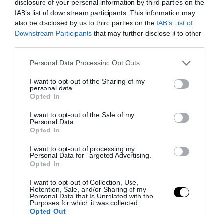
disclosure of your personal information by third parties on the
IAB’s list of downstream participants. This information may
also be disclosed by us to third parties on the
IAB’s List of
Downstream Participants
that may further disclose it to other
third parties.
Please note that this website/app uses one or more Google
Personal Data Processing Opt Outs
services and may gather and store information including but
not limited to your visit or usage behaviour. You may click to
I want to opt-out of the Sharing of my
personal data.
grant or deny consent to Google and its third-party tags to
Opted In
Arriva SEO SERP, la suite italiana che scrive contenuti
use your data for below specified purposes in below Google
analizzando i competitor di prima...
consent section.
I want to opt-out of the Sale of my
3 Agosto 2026
Personal Data.
Opted In
I want to opt-out of processing my
Personal Data for Targeted Advertising.
Opted In
I want to opt-out of Collection, Use,
Retention, Sale, and/or Sharing of my
Personal Data that Is Unrelated with the
Purposes for which it was collected.
Opted Out