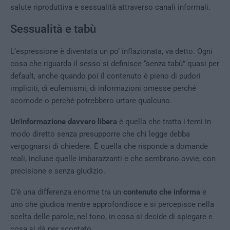
salute riproduttiva e sessualità attraverso canali informali.
Sessualità e tabù
L’espressione è diventata un po’ inflazionata, va detto. Ogni
cosa che riguarda il sesso si definisce “senza tabù” quasi per
default, anche quando poi il contenuto è pieno di pudori
impliciti, di eufemismi, di informazioni omesse perché
scomode o perché potrebbero urtare qualcuno.
Un’informazione davvero libera
è quella che tratta i temi in
modo diretto senza presupporre che chi legge debba
vergognarsi di chiedere. È quella che risponde a domande
reali, incluse quelle imbarazzanti e che sembrano ovvie, con
precisione e senza giudizio.
C’è una differenza enorme tra un
contenuto che informa
e
uno che giudica mentre approfondisce e si percepisce nella
scelta delle parole, nel tono, in cosa si decide di spiegare e
cosa si dà per scontato.