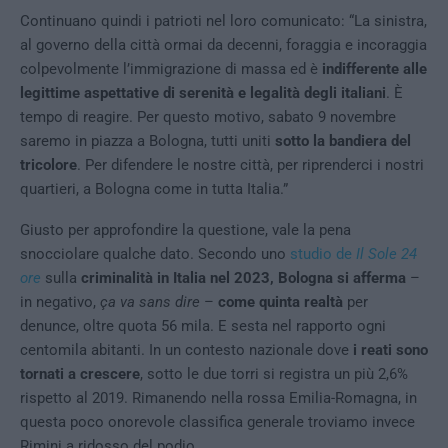
Continuano quindi i patrioti nel loro comunicato: “La sinistra,
al governo della città ormai da decenni, foraggia e incoraggia
colpevolmente l’immigrazione di massa ed è
indifferente alle
legittime aspettative di serenità e legalità degli italiani
. È
tempo di reagire. Per questo motivo, sabato 9 novembre
saremo in piazza a Bologna, tutti uniti
sotto la bandiera del
tricolore
. Per difendere le nostre città, per riprenderci i nostri
quartieri, a Bologna come in tutta Italia.”
Giusto per approfondire la questione, vale la pena
snocciolare qualche dato. Secondo uno
studio de
Il Sole 24
ore
sulla
criminalità in Italia nel 2023, Bologna si afferma
–
in negativo,
ça va sans dire
–
come quinta realtà
per
denunce, oltre quota 56 mila. E sesta nel rapporto ogni
centomila abitanti. In un contesto nazionale dove
i reati sono
tornati a crescere
, sotto le due torri si registra un più 2,6%
rispetto al 2019. Rimanendo nella rossa Emilia-Romagna, in
questa poco onorevole classifica generale troviamo invece
Rimini a ridosso del podio.