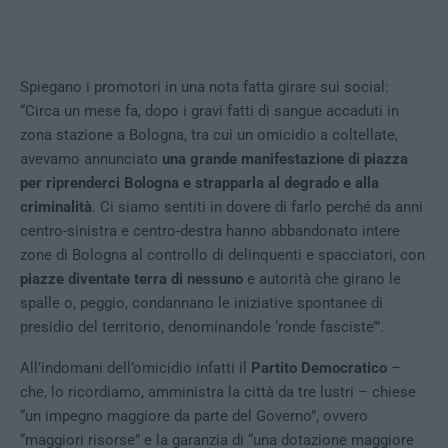
Spiegano i promotori in una nota fatta girare sui social:
“Circa un mese fa, dopo i gravi fatti di sangue accaduti in
zona stazione a Bologna, tra cui un omicidio a coltellate,
avevamo annunciato
una grande manifestazione di piazza
per riprenderci Bologna e strapparla al degrado e alla
criminalità
. Ci siamo sentiti in dovere di farlo perché da anni
centro-sinistra e centro-destra hanno abbandonato intere
zone di Bologna al controllo di delinquenti e spacciatori, con
piazze diventate terra di nessuno
e autorità che girano le
spalle o, peggio, condannano le iniziative spontanee di
presidio del territorio, denominandole ‘ronde fasciste’”.
All’indomani dell’omicidio infatti il
Partito Democratico
–
che, lo ricordiamo, amministra la città da tre lustri – chiese
“un impegno maggiore da parte del Governo”, ovvero
“maggiori risorse” e la garanzia di “una dotazione maggiore