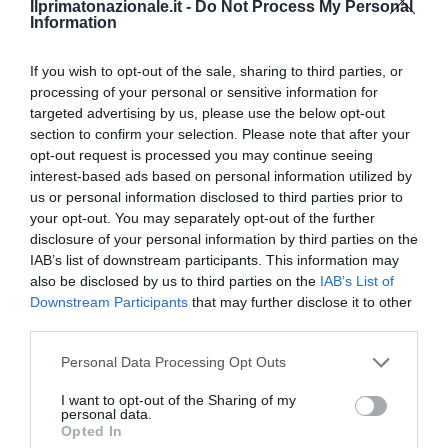
Ilprimatonazionale.it -
Do Not Process My Personal
Information
If you wish to opt-out of the sale, sharing to third parties, or
previous post
processing of your personal or sensitive information for
Nuove polemiche e vecchie scuse sul caso Khelif
targeted advertising by us, please use the below opt-out
next post
section to confirm your selection. Please note that after your
opt-out request is processed you may continue seeing
L’Importanza di Esplorare il Mondo Digitale: Opportunità e
Rischi
interest-based ads based on personal information utilized by
us or personal information disclosed to third parties prior to
your opt-out. You may separately opt-out of the further
disclosure of your personal information by third parties on the
YOU MAY ALSO LIKE
IAB’s list of downstream participants. This information may
also be disclosed by us to third parties on the
IAB’s List of
Downstream Participants
that may further disclose it to other
third parties.
Please note that this website/app uses one or more Google
Personal Data Processing Opt Outs
services and may gather and store information including but
not limited to your visit or usage behaviour. You may click to
I want to opt-out of the Sharing of my
personal data.
grant or deny consent to Google and its third-party tags to
Opted In
use your data for below specified purposes in below Google