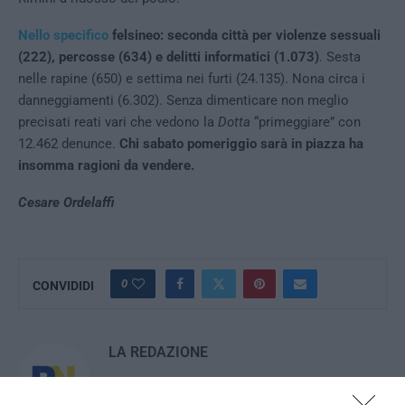
Nello specifico
felsineo: seconda città per violenze sessuali
(222), percosse (634) e delitti informatici (1.073)
. Sesta
nelle rapine (650) e settima nei furti (24.135). Nona circa i
danneggiamenti (6.302). Senza dimenticare non meglio
precisati reati vari che vedono la
Dotta
“primeggiare” con
12.462 denunce.
Chi sabato pomeriggio sarà in piazza ha
insomma ragioni da vendere.
Cesare Ordelaffi
0
CONVIDIDI
LA REDAZIONE