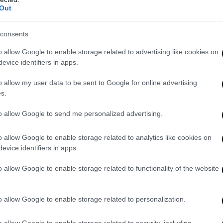
Out
consents
ando e ho incaricato l’assessore all’economia Garavaglia, per cap
o allow Google to enable storage related to advertising like cookies on
i. Stiamo facendo una serie di proposte, una cosa certa è che si può 
evice identifiers in apps.
ione,
decido io dove metterli.
Se io dico che si può fare, lo faccio”, h
la Regione Lombardia.
o allow my user data to be sent to Google for online advertising
s.
 difeso il peso della sua Regione nel gestire l’emergenza: “La Lomb
to allow Google to send me personalized advertising.
 per numero di immigrati accolti. Non accetto più che il governo deci
.
o allow Google to enable storage related to analytics like cookies on
evice identifiers in apps.
o allow Google to enable storage related to functionality of the website
0
o allow Google to enable storage related to personalization.
o allow Google to enable storage related to security, including