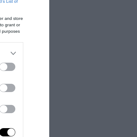
B’s List of
er and store
to grant or
ed purposes
ossibilità di
hi. E per le
rivare nuovi