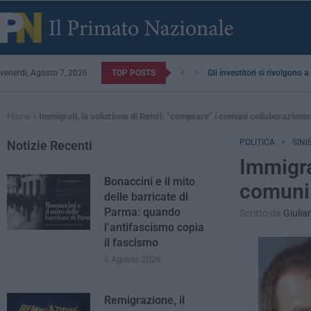
venerdì, Agosto 7, 2026
TOP POSTS
Gli investitori si rivolgono 
Home
»
Immigrati, la soluzione di Renzi: “comprare” i comuni collaborazionis
POLITICA
SINI
Notizie Recenti
Immigra
Bonaccini e il mito
comuni 
delle barricate di
Parma: quando
Scritto da
Giulia
l’antifascismo copia
il fascismo
6 Agosto 2026
Remigrazione, il