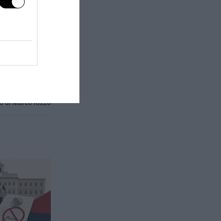
next post
agionato del web-
o di Marco Rizzo