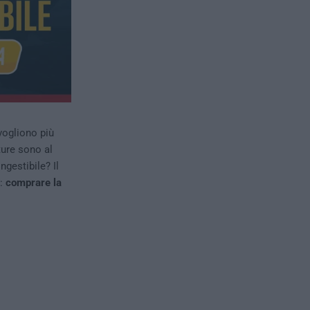
vogliono più
ture sono al
ngestibile? Il
e:
comprare la