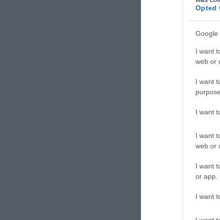
Opted 
Google 
“Ci stiamo pens
I want t
tagliare i fond
web or d
fondi della Reg
presidente del
I want t
purpose
Maroni ha anche
I want 
terza in Italia
scavalcandoci”
I want t
Giuliano Lebelli
web or d
I want t
or app.
CONVIDIDI
I want t
I want t