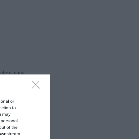
, che si sono
sonal or
ection to
ou may
 personal
out of the
 downstream