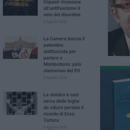
Copasir riconosce
all’antifascismo il
veto del disordine
6 Agosto 2026
La Camera boccia il
patentino
antifascista per
parlare a
Montecitorio: palo
clamoroso del Pd
5 Agosto 2026
La sinistra è così
serva delle toghe
da odiare persino il
ricordo di Enzo
Tortora
5 Agosto 2026