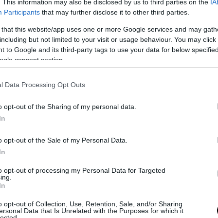
. This information may also be disclosed by us to third parties on the
IA
Participants
that may further disclose it to other third parties.
 that this website/app uses one or more Google services and may gath
including but not limited to your visit or usage behaviour. You may click 
 to Google and its third-party tags to use your data for below specifi
no ha intenzione di offrire ai comuni collaborazionisti del Nord la p
ogle consent section.
patto di Stabilità
interno i fondi necessari all’accoglienza dei profug
aranno varate “misure compensative “.
l Data Processing Opt Outs
ede e va avanti sulla proposta contraria:
tagliare fondi a chi fa ar
o opt-out of the Sharing of my personal data.
In
o opt-out of the Sale of my Personal Data.
In
to opt-out of processing my Personal Data for Targeted
ing.
In
o opt-out of Collection, Use, Retention, Sale, and/or Sharing
ersonal Data that Is Unrelated with the Purposes for which it
lected.