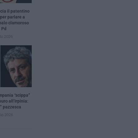
ia il patentino
 per parlare a
 palo clamoroso
l Pd
to 2026
mpania “scippa”
uro all’Irpinia:
a” pazzesca
lio 2026