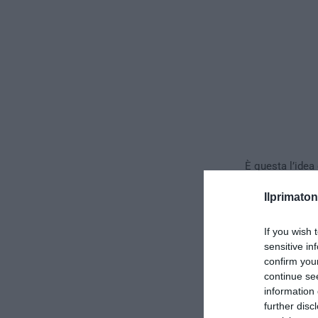
È questa l’idea
rifiutati di ric
Ilprimaton
If you wish 
sensitive in
confirm you
continue se
information 
further disc