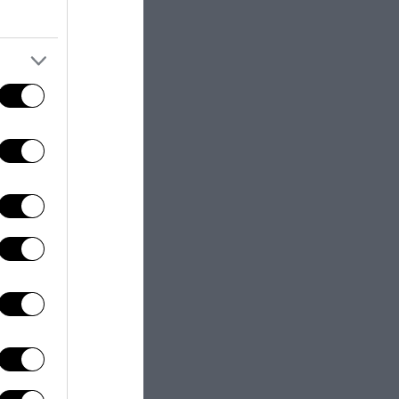
ire in che modo
fare. Parlo dei
a ribadito il
ardia è la
da