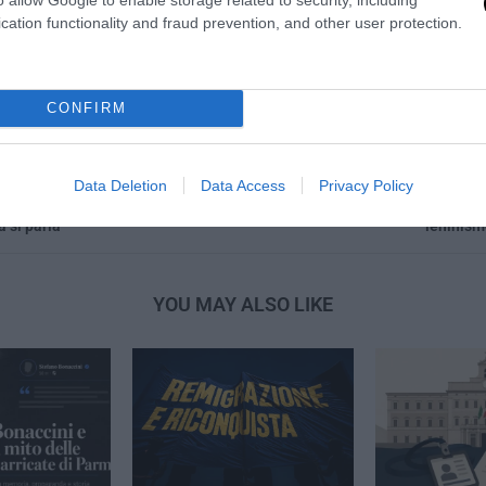
GIULIANO LEBELLI
cation functionality and fraud prevention, and other user protection.
CONFIRM
Data Deletion
Data Access
Privacy Policy
 ecco chi c’è (cinque gli
Social network: elogio r
a si parla
leninism
YOU MAY ALSO LIKE