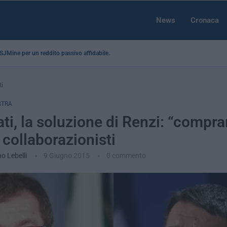
News
Cronaca
a SJMine per un reddito passivo affidabile...
ti
STRA
ti, la soluzione di Renzi: “comprar
collaborazionisti
no Lebelli
9 Giugno 2015
0 commento