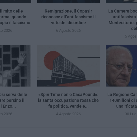
il mito delle
Remigrazione, il Copasir
La Camera bocc
Parma: quando
riconosce all’antifascismo il
antifascista
opia il fascismo
veto del disordine
Montecitorio:
de
to 2026
6 Agosto 2026
5 Agos
osì serva delle
«Spin Time non è CasaPound»:
La Regione Ca
re persino il
la santa occupazione rossa che
140milioni di e
i Enzo...
fa politica, vende e...
una “ficat
to 2026
4 Agosto 2026
30 Lug