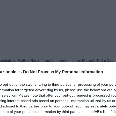
 geniale di
Matteo Renzi
dopo le polemiche con
Maroni, Toti e Zaia
evere nuovi immigrati nelle regioni da loro governate.
azionale.it -
Do Not Process My Personal Information
to opt-out of the sale, sharing to third parties, or processing of your per
formation for targeted advertising by us, please use the below opt-out s
r selection. Please note that after your opt-out request is processed y
eing interest-based ads based on personal information utilized by us or
disclosed to third parties prior to your opt-out. You may separately opt-
losure of your personal information by third parties on the IAB’s list of