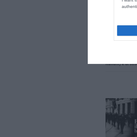
authenti
previous post
Bilderberg 2015:
italiani) e di cos