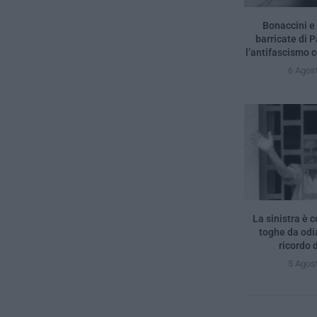
Bonaccini e 
barricate di 
l’antifascismo c
6 Agos
La sinistra è c
toghe da odia
ricordo d
5 Agos