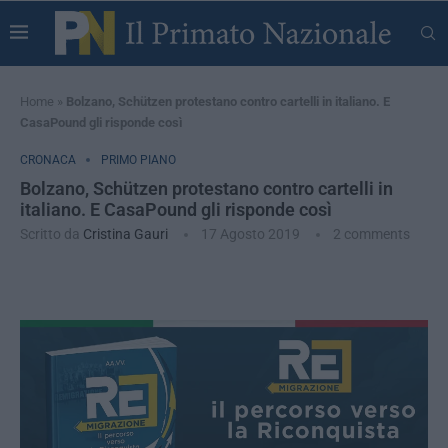
Home
»
Bolzano, Schützen protestano contro cartelli in italiano. E
CasaPound gli risponde così
CRONACA
PRIMO PIANO
Bolzano, Schützen protestano contro cartelli in
italiano. E CasaPound gli risponde così
Scritto da
Cristina Gauri
17 Agosto 2019
2 comments