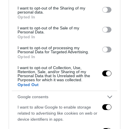
services and may gather and store information including but
not limited to your visit or usage behaviour. You may click to
I want to opt-out of the Sharing of my
personal data.
grant or deny consent to Google and its third-party tags to
Opted In
use your data for below specified purposes in below Google
consent section.
I want to opt-out of the Sale of my
Personal Data.
Opted In
I want to opt-out of processing my
Valutazione valore Rolex
Personal Data for Targeted Advertising.
Opted In
27 Luglio 2026
I want to opt-out of Collection, Use,
Retention, Sale, and/or Sharing of my
Personal Data that Is Unrelated with the
Purposes for which it was collected.
Opted Out
Google consents
I want to allow Google to enable storage
related to advertising like cookies on web or
device identifiers in apps.