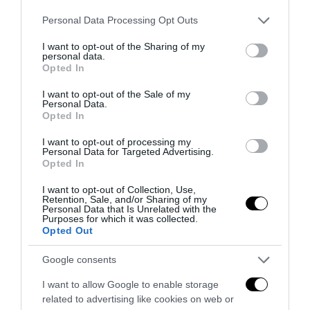
Please note that this website/app uses one or more Google
Personal Data Processing Opt Outs
services and may gather and store information including but
not limited to your visit or usage behaviour. You may click to
I want to opt-out of the Sharing of my
personal data.
grant or deny consent to Google and its third-party tags to
Opted In
use your data for below specified purposes in below Google
consent section.
I want to opt-out of the Sale of my
Personal Data.
Opted In
I want to opt-out of processing my
Personal Data for Targeted Advertising.
Opted In
I want to opt-out of Collection, Use,
Retention, Sale, and/or Sharing of my
Tekne agli americani: il Golden Power è l’ultima trincea
Personal Data that Is Unrelated with the
Purposes for which it was collected.
di uno Stato senza politica...
Opted Out
7 Agosto 2026
Google consents
I want to allow Google to enable storage
related to advertising like cookies on web or