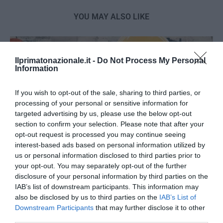
YOU MAY ALSO LIKE
Ilprimatonazionale.it -
Do Not Process My Personal
Information
If you wish to opt-out of the sale, sharing to third parties, or
processing of your personal or sensitive information for
targeted advertising by us, please use the below opt-out
section to confirm your selection. Please note that after your
opt-out request is processed you may continue seeing
interest-based ads based on personal information utilized by
us or personal information disclosed to third parties prior to
your opt-out. You may separately opt-out of the further
disclosure of your personal information by third parties on the
Spin Time, l’antifascismo commensale della Roma
IAB’s list of downstream participants. This information may
«open to the future»
also be disclosed by us to third parties on the
IAB’s List of
Downstream Participants
that may further disclose it to other
7 Agosto 2026
third parties.