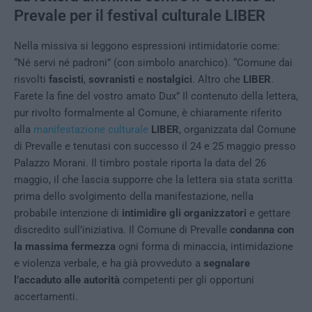
Prevale per il festival culturale LIBER
Nella missiva si leggono espressioni intimidatorie come:
“Né servi né padroni” (con simbolo anarchico). “Comune dai
risvolti
fascisti
,
sovranisti
e
nostalgici
. Altro che
LIBER
.
Farete la fine del vostro amato Dux” Il contenuto della lettera,
pur rivolto formalmente al Comune, è chiaramente riferito
alla
manifestazione culturale
LIBER
, organizzata dal Comune
di Prevalle e tenutasi con successo il 24 e 25 maggio presso
Palazzo Morani. Il timbro postale riporta la data del 26
maggio, il che lascia supporre che la lettera sia stata scritta
prima dello svolgimento della manifestazione, nella
probabile intenzione di
intimidire gli organizzatori
e gettare
discredito sull’iniziativa. Il Comune di Prevalle
condanna con
la massima fermezza
ogni forma di minaccia, intimidazione
e violenza verbale, e ha già provveduto a
segnalare
l’accaduto alle autorità
competenti per gli opportuni
accertamenti.