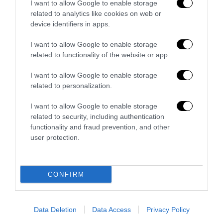
I want to allow Google to enable storage
related to analytics like cookies on web or
device identifiers in apps.
No Tav, l’eterno riciclaggio della «resistenza»: anatomia
I want to allow Google to enable storage
di una violenza sempre giustificata
related to functionality of the website or app.
28 Luglio 2026
I want to allow Google to enable storage
related to personalization.
I want to allow Google to enable storage
related to security, including authentication
functionality and fraud prevention, and other
user protection.
CONFIRM
Data Deletion
Data Access
Privacy Policy