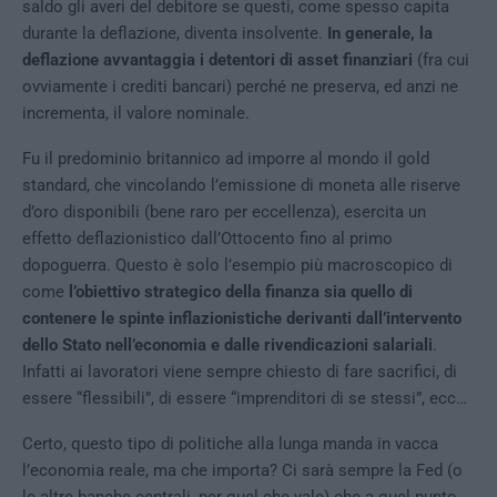
saldo gli averi del debitore se questi, come spesso capita
durante la deflazione, diventa insolvente.
In generale, la
deflazione avvantaggia i detentori di asset finanziari
(fra cui
ovviamente i crediti bancari) perché ne preserva, ed anzi ne
incrementa, il valore nominale.
Fu il predominio britannico ad imporre al mondo il gold
standard, che vincolando l’emissione di moneta alle riserve
d’oro disponibili (bene raro per eccellenza), esercita un
effetto deflazionistico dall’Ottocento fino al primo
dopoguerra. Questo è solo l’esempio più macroscopico di
come
l’obiettivo strategico della finanza sia quello di
contenere le spinte inflazionistiche derivanti dall’intervento
dello Stato nell’economia e dalle rivendicazioni salariali
.
Infatti ai lavoratori viene sempre chiesto di fare sacrifici, di
essere “flessibili”, di essere “imprenditori di se stessi”, ecc…
Certo, questo tipo di politiche alla lunga manda in vacca
l’economia reale, ma che importa? Ci sarà sempre la Fed (o
le altre banche centrali, per quel che vale) che a quel punto