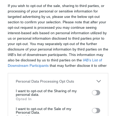
potere d’acquisto non invochi salari più alti ma prezzi più
If you wish to opt-out of the sale, sharing to third parties, or
bassi, automaticamente ti poni nell’ottica neoliberale del
processing of your personal or sensitive information for
monetarismo di Chicago, che tu lo voglia o meno. E
targeted advertising by us, please use the below opt-out
l’ignoranza, fino a prova contraria, non è una scusante ma
section to confirm your selection. Please note that after your
una aggravante.
opt-out request is processed you may continue seeing
interest-based ads based on personal information utilized by
Matteo Rovatti
us or personal information disclosed to third parties prior to
your opt-out. You may separately opt-out of the further
disclosure of your personal information by third parties on the
IAB’s list of downstream participants. This information may
0
CONVIDIDI
also be disclosed by us to third parties on the
IAB’s List of
Downstream Participants
that may further disclose it to other
third parties.
LA REDAZIONE
Please note that this website/app uses one or more Google
Personal Data Processing Opt Outs
services and may gather and store information including but
not limited to your visit or usage behaviour. You may click to
I want to opt-out of the Sharing of my
personal data.
grant or deny consent to Google and its third-party tags to
Opted In
use your data for below specified purposes in below Google
consent section.
I want to opt-out of the Sale of my
Personal Data.
previous post