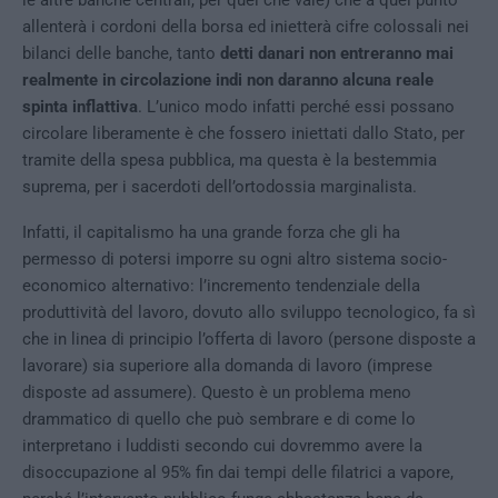
allenterà i cordoni della borsa ed inietterà cifre colossali nei
bilanci delle banche, tanto
detti danari non entreranno mai
realmente in circolazione indi non daranno alcuna reale
spinta inflattiva
. L’unico modo infatti perché essi possano
circolare liberamente è che fossero iniettati dallo Stato, per
tramite della spesa pubblica, ma questa è la bestemmia
suprema, per i sacerdoti dell’ortodossia marginalista.
Infatti, il capitalismo ha una grande forza che gli ha
permesso di potersi imporre su ogni altro sistema socio-
economico alternativo: l’incremento tendenziale della
produttività del lavoro, dovuto allo sviluppo tecnologico, fa sì
che in linea di principio l’offerta di lavoro (persone disposte a
lavorare) sia superiore alla domanda di lavoro (imprese
disposte ad assumere). Questo è un problema meno
drammatico di quello che può sembrare e di come lo
interpretano i luddisti secondo cui dovremmo avere la
disoccupazione al 95% fin dai tempi delle filatrici a vapore,