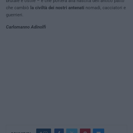
brutale e ostile – e che porterà alla nascita dell’antico patto
che cambiò
la civiltà dei nostri antenati
nomadi, cacciatori e
guerrieri.
Carlomanno Adinolfi