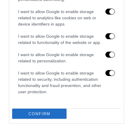
I want to allow Google to enable storage
related to analytics like cookies on web or
La sinistra è così serva delle toghe da odiare persino il
device identifiers in apps.
ricordo di Enzo...
I want to allow Google to enable storage
5 Agosto 2026
related to functionality of the website or app.
I want to allow Google to enable storage
related to personalization.
I want to allow Google to enable storage
related to security, including authentication
functionality and fraud prevention, and other
user protection.
CONFIRM