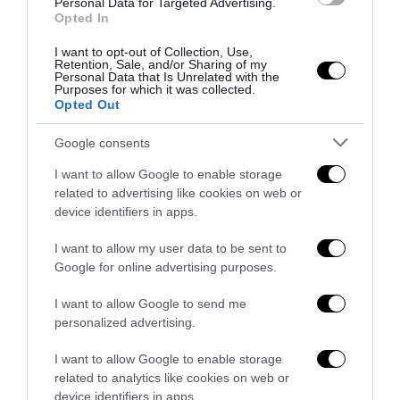
Personal Data for Targeted Advertising.
Opted In
5 Agosto 2026
I want to opt-out of Collection, Use,
Retention, Sale, and/or Sharing of my
Personal Data that Is Unrelated with the
Purposes for which it was collected.
Opted Out
Google consents
I want to allow Google to enable storage
related to advertising like cookies on web or
device identifiers in apps.
I want to allow my user data to be sent to
Google for online advertising purposes.
I want to allow Google to send me
La sinistra è così serva delle toghe da odiare persino il
personalized advertising.
ricordo di Enzo...
I want to allow Google to enable storage
5 Agosto 2026
related to analytics like cookies on web or
device identifiers in apps.