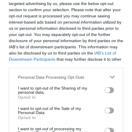
targeted advertising by us, please use the below opt-out
section to confirm your selection. Please note that after your
Remigrazione, il Copasir riconosce all’antifascismo il
opt-out request is processed you may continue seeing
veto del disordine
interest-based ads based on personal information utilized by
us or personal information disclosed to third parties prior to
6 Agosto 2026
your opt-out. You may separately opt-out of the further
disclosure of your personal information by third parties on the
IAB’s list of downstream participants. This information may
also be disclosed by us to third parties on the
IAB’s List of
Downstream Participants
that may further disclose it to other
third parties.
Please note that this website/app uses one or more Google
Personal Data Processing Opt Outs
services and may gather and store information including but
not limited to your visit or usage behaviour. You may click to
I want to opt-out of the Sharing of my
personal data.
grant or deny consent to Google and its third-party tags to
Opted In
use your data for below specified purposes in below Google
consent section.
I want to opt-out of the Sale of my
Personal Data.
Opted In
La Camera boccia il patentino antifascista per parlare a
I want to opt-out of processing my
Montecitorio: palo clamoroso del Pd