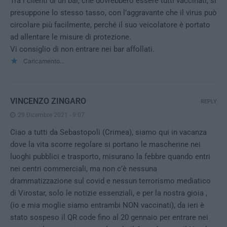
Tra i clienti di un bar, che dovrebbero essere tutti vaccinati, si
presuppone lo stesso tasso, con l’aggravante che il virus può
circolare più facilmente, perché il suo veicolatore è portato
ad allentare le misure di protezione.
Vi consiglio di non entrare nei bar affollati.
Caricamento...
VINCENZO ZINGARO
REPLY
29 Dicembre 2021 - 9:07
Ciao a tutti da Sebastopoli (Crimea), siamo qui in vacanza
dove la vita scorre regolare si portano le mascherine nei
luoghi pubblici e trasporto, misurano la febbre quando entri
nei centri commerciali, ma non c’è nessuna
drammatizzazione sul covid e nessun terrorismo mediatico
di Virostar, solo le notizie essenziali, e per la nostra gioia ,
(io e mia moglie siamo entrambi NON vaccinati), da ieri è
stato sospeso il QR code fino al 20 gennaio per entrare nei