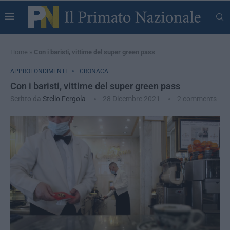
Home
»
Con i baristi, vittime del super green pass
APPROFONDIMENTI
CRONACA
Con i baristi, vittime del super green pass
Scritto da
Stelio Fergola
28 Dicembre 2021
2 comments