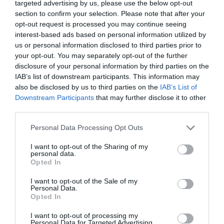
targeted advertising by us, please use the below opt-out
No Kings, Palazzo Ducale si dissocia e punta il dito sul
section to confirm your selection. Please note that after your
Comune di Genova
opt-out request is processed you may continue seeing
interest-based ads based on personal information utilized by
28 Luglio 2026
us or personal information disclosed to third parties prior to
your opt-out. You may separately opt-out of the further
disclosure of your personal information by third parties on the
IAB’s list of downstream participants. This information may
also be disclosed by us to third parties on the
IAB’s List of
Downstream Participants
that may further disclose it to other
third parties.
Please note that this website/app uses one or more Google
Personal Data Processing Opt Outs
services and may gather and store information including but
not limited to your visit or usage behaviour. You may click to
I want to opt-out of the Sharing of my
personal data.
grant or deny consent to Google and its third-party tags to
Opted In
use your data for below specified purposes in below Google
consent section.
I want to opt-out of the Sale of my
Personal Data.
Opted In
Addio Mary, malgrado «la diffidenza che fece esitare»
I want to opt-out of processing my
28 Luglio 2026
Personal Data for Targeted Advertising.