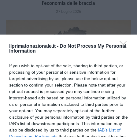
l’economia delle braccia
27 Luglio 2026
Ilprimatonazionale.it -
Do Not Process My Personal
Information
If you wish to opt-out of the sale, sharing to third parties, or
processing of your personal or sensitive information for
targeted advertising by us, please use the below opt-out
section to confirm your selection. Please note that after your
opt-out request is processed you may continue seeing
interest-based ads based on personal information utilized by
us or personal information disclosed to third parties prior to
your opt-out. You may separately opt-out of the further
Il grande inganno dell’immigrazione: l’Italia ha bisogno
disclosure of your personal information by third parties on the
di più idee, non di più braccia
IAB’s list of downstream participants. This information may
27 Luglio 2026
also be disclosed by us to third parties on the
IAB’s List of
Downstream Participants
that may further disclose it to other