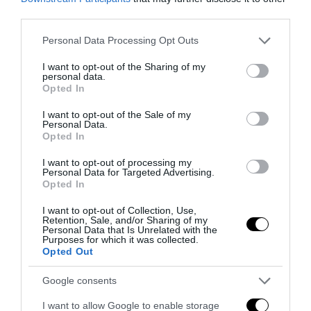
third parties.
Please note that this website/app uses one or more Google
Personal Data Processing Opt Outs
services and may gather and store information including but
not limited to your visit or usage behaviour. You may click to
I want to opt-out of the Sharing of my
personal data.
grant or deny consent to Google and its third-party tags to
Opted In
use your data for below specified purposes in below Google
consent section.
I want to opt-out of the Sale of my
Personal Data.
Opted In
I want to opt-out of processing my
Personal Data for Targeted Advertising.
Opted In
Piacenza, niente lavoro per chi commemora Acca
I want to opt-out of Collection, Use,
Larenzia: la ritorsione ideologica della Prefettura
Retention, Sale, and/or Sharing of my
Personal Data that Is Unrelated with the
27 Luglio 2026
Purposes for which it was collected.
Opted Out
Google consents
I want to allow Google to enable storage