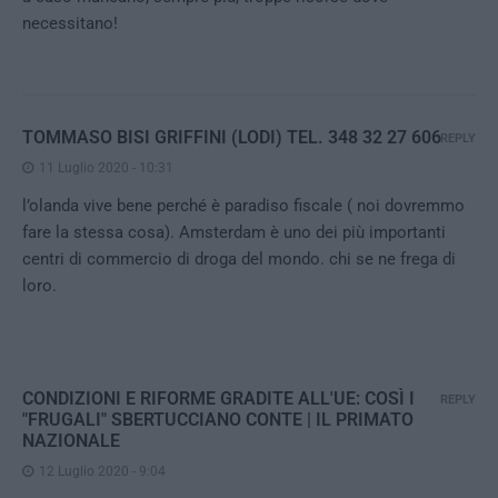
necessitano!
TOMMASO BISI GRIFFINI (LODI) TEL. 348 32 27 606
REPLY
11 Luglio 2020 - 10:31
l’olanda vive bene perché è paradiso fiscale ( noi dovremmo
fare la stessa cosa). Amsterdam è uno dei più importanti
centri di commercio di droga del mondo. chi se ne frega di
loro.
CONDIZIONI E RIFORME GRADITE ALL'UE: COSÌ I
REPLY
"FRUGALI" SBERTUCCIANO CONTE | IL PRIMATO
NAZIONALE
12 Luglio 2020 - 9:04