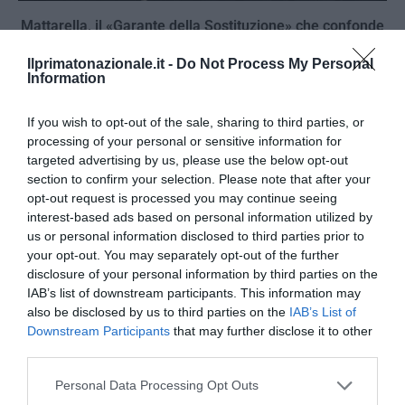
Mattarella, il «Garante della Sostituzione» che confonde
Marcinelle con Lampedusa
Ilprimatonazionale.it -
Do Not Process My Personal
8 Agosto 2026
Information
If you wish to opt-out of the sale, sharing to third parties, or
processing of your personal or sensitive information for
targeted advertising by us, please use the below opt-out
section to confirm your selection. Please note that after your
opt-out request is processed you may continue seeing
interest-based ads based on personal information utilized by
us or personal information disclosed to third parties prior to
your opt-out. You may separately opt-out of the further
disclosure of your personal information by third parties on the
IAB’s list of downstream participants. This information may
also be disclosed by us to third parties on the
IAB’s List of
Downstream Participants
that may further disclose it to other
third parties.
Sánchez contro l’Italia: il socialista dell’accoglienza
Please note that this website/app uses one or more Google
Personal Data Processing Opt Outs
riscopre i confini
services and may gather and store information including but