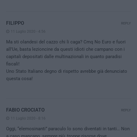
FILIPPO
REPLY
11 Luglio 2020 - 4:56
Ma sti olandesi del cazzo chi li caga? Cmq No Euro e fuori
all’Ue, basta lezioncine da questi idioti che campano con i
capitali depositati dalle multinazionali in quanto paradisi
fiscali!
Uno Stato Italiano degno di rispetto avrebbe già denunciato
questa cosa!
FABIO CROCIATO
REPLY
11 Luglio 2020 - 8:16
Oggi, “elemosinanti” paraculo lo sono diventati in tanti… Non
a caso mancano, sempre più, troppe risorse dove