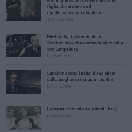
«All migrants out»: la New IRA e la
faglia che attraversa il
repubblicanesimo irlandese
10 Agosto 2026
Mattarella, il «Garante della
Sostituzione» che confonde Marcinelle
con Lampedusa
8 Agosto 2026
Sánchez contro l’Italia: il socialista
dell’accoglienza riscopre i confini
8 Agosto 2026
L’epopea criminale dei gemelli Kray
8 Agosto 2026