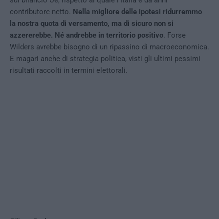
sul bilancio Ue, rispetto al quale l’Italia è da anni
contributore netto.
Nella migliore delle ipotesi ridurremmo
la nostra quota di versamento, ma di sicuro non si
azzererebbe. Né andrebbe in territorio positivo
. Forse
Wilders avrebbe bisogno di un ripassino di macroeconomica.
E magari anche di strategia politica, visti gli ultimi pessimi
risultati raccolti in termini elettorali.