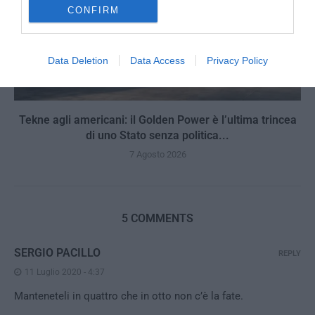
CONFIRM
Data Deletion
Data Access
Privacy Policy
Tekne agli americani: il Golden Power è l’ultima trincea
di uno Stato senza politica...
7 Agosto 2026
5 COMMENTS
SERGIO PACILLO
REPLY
11 Luglio 2020 - 4:37
Manteneteli in quattro che in otto non c’è la fate.