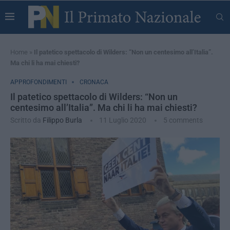
Home
»
Il patetico spettacolo di Wilders: “Non un centesimo all’Italia”.
Ma chi li ha mai chiesti?
APPROFONDIMENTI
CRONACA
Il patetico spettacolo di Wilders: “Non un
centesimo all’Italia”. Ma chi li ha mai chiesti?
Scritto da
Filippo Burla
11 Luglio 2020
5 comments