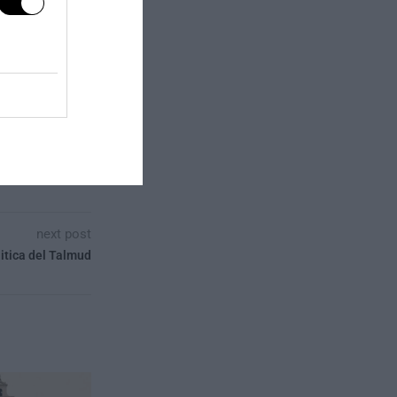
next post
itica del Talmud