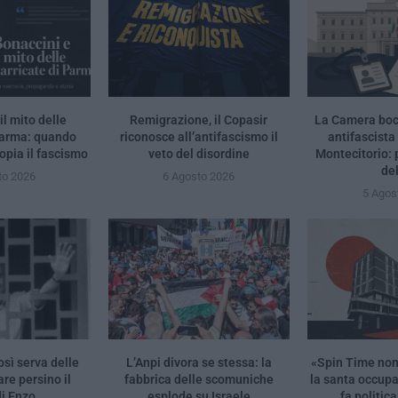
il mito delle
Remigrazione, il Copasir
La Camera bocc
Parma: quando
riconosce all’antifascismo il
antifascista
opia il fascismo
veto del disordine
Montecitorio:
de
to 2026
6 Agosto 2026
5 Agos
osì serva delle
L’Anpi divora se stessa: la
«Spin Time no
re persino il
fabbrica delle scomuniche
la santa occup
i Enzo...
esplode su Israele
fa politica