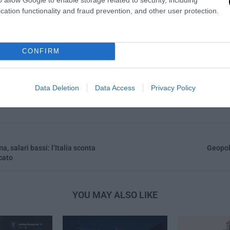
cation functionality and fraud prevention, and other user protection.
1
CONFIRM
LA REDAZIONE
Data Deletion
Data Access
Privacy Policy
a, salari bassi: l’Italia sconta
Geopol
cato
YOU MAY ALSO LIKE