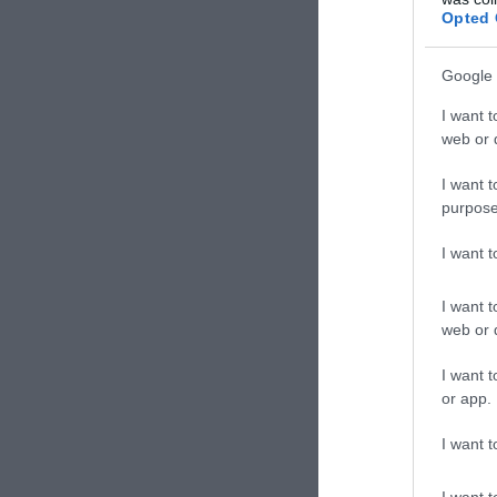
gesto simboli
Opted 
pagine più buie 
tragico evento 
Google 
custodire uja m
I want t
web or d
La Redazione
I want t
purpose
I want 
I want t
web or d
I want t
or app.
I want t
I want t