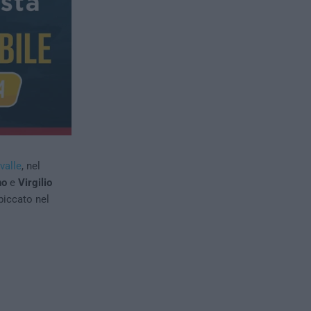
valle
, nel
no
e
Virgilio
piccato nel