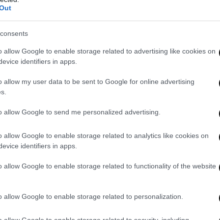
co, ma anche
un atto di giustizia morale
verso due giovani vittime di
Out
della storia italiana recente. A cinquantadue anni di distanza, il ric
continua a suscitare emozione e riflessione, ponendo l’accento sull
consents
emoria storica che altrimenti andrebbe perduta.
o allow Google to enable storage related to advertising like cookies on
evice identifiers in apps.
o allow my user data to be sent to Google for online advertising
s.
to allow Google to send me personalized advertising.
o allow Google to enable storage related to analytics like cookies on
evice identifiers in apps.
o allow Google to enable storage related to functionality of the website
o allow Google to enable storage related to personalization.
o allow Google to enable storage related to security, including