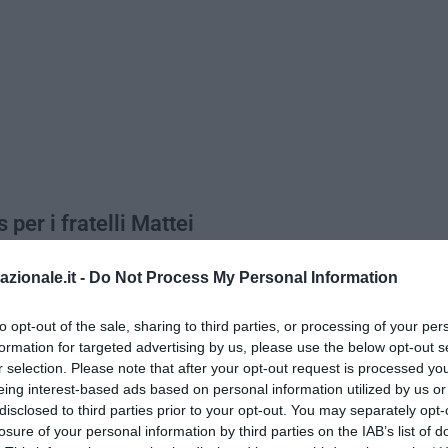
per i fratelli Mattei
fficialmente
inaugurata
il
16 aprile
alla presenza del presidente dell
azionale.it -
Do Not Process My Personal Information
ca
e il presidente del municipio XIV Marco Della Porta. “
Un risultato
circa tre anni fa in municipio dal gruppo di FdI. Grazie alla Regione L
to opt-out of the sale, sharing to third parties, or processing of your per
 Della Porta e all’associazione Fratelli Mattei siamo riusciti a conclu
formation for targeted advertising by us, please use the below opt-out s
nto va ad Antonella Mattei, una persona unica che ha sempre soste
r selection. Please note that after your opt-out request is processed y
ordo dei suoi fratelli
” – ha commentato a
RomaToday
il capogruppo d
eing interest-based ads based on personal information utilized by us or
disclosed to third parties prior to your opt-out. You may separately opt-
 Oddo
. Un atto dovuto verso un’atrocità le cui dinamiche non sono 
losure of your personal information by third parties on the IAB’s list of
tto: il commando di
Potere Operaio
che incendiò l’abitazione era fo