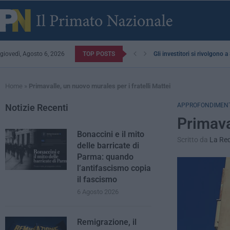
giovedì, Agosto 6, 2026
TOP POSTS
Gli investitori si rivolgono 
Home
»
Primavalle, un nuovo murales per i fratelli Mattei
APPROFONDIMENT
Notizie Recenti
Primava
Bonaccini e il mito
Scritto da
La Re
delle barricate di
Parma: quando
l’antifascismo copia
il fascismo
6 Agosto 2026
Remigrazione, il