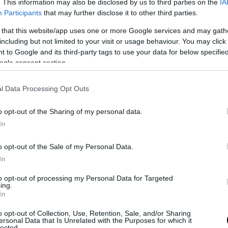
. This information may also be disclosed by us to third parties on the
IA
avo e Manlio Grillo
, i quali furono condannati a 18 anni di reclusio
Participants
that may further disclose it to other third parties.
e omicidio colposo. Una condanna che non impedì a Lollo e Grillo di
dere estinta la propria pena grazie a coperture e prescrizioni. Un c
 that this website/app uses one or more Google services and may gath
including but not limited to your visit or usage behaviour. You may click 
 una stagione dove “
uccidere i fascisti non era reato
“.
 to Google and its third-party tags to use your data for below specifi
ogle consent section.
l Data Processing Opt Outs
o opt-out of the Sharing of my personal data.
In
o opt-out of the Sale of my Personal Data.
In
to opt-out of processing my Personal Data for Targeted
ing.
In
 giustizia morale
o opt-out of Collection, Use, Retention, Sale, and/or Sharing
ersonal Data that Is Unrelated with the Purposes for which it
e del murales in memoria di Stefano e Virgilio Mattei rappresenta n
lected.