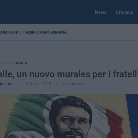
News
Cronaca
a SJMine per un reddito passivo affidabile...
I
CRONACA
lle, un nuovo murales per i fratell
dazione
11 Aprile 2025
0 commento