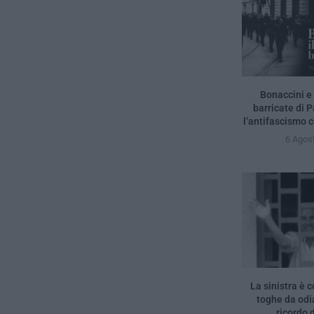
Bonaccini e 
barricate di 
l’antifascismo c
6 Agos
La sinistra è c
toghe da odia
ricordo d