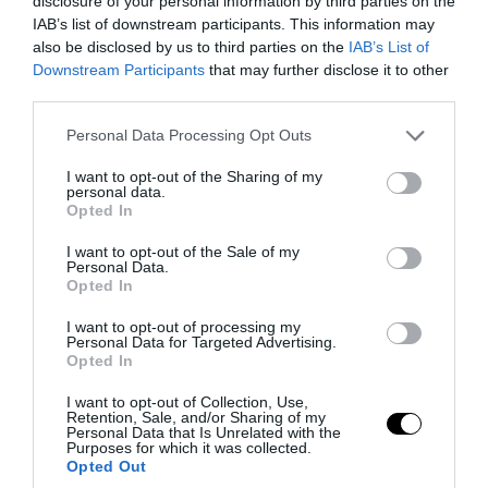
disclosure of your personal information by third parties on the
6 Agosto 2026
IAB’s list of downstream participants. This information may
also be disclosed by us to third parties on the
IAB’s List of
Downstream Participants
that may further disclose it to other
third parties.
Please note that this website/app uses one or more Google
Personal Data Processing Opt Outs
services and may gather and store information including but
not limited to your visit or usage behaviour. You may click to
I want to opt-out of the Sharing of my
personal data.
grant or deny consent to Google and its third-party tags to
Opted In
use your data for below specified purposes in below Google
consent section.
I want to opt-out of the Sale of my
Personal Data.
Opted In
I want to opt-out of processing my
Personal Data for Targeted Advertising.
La Camera boccia il patentino antifascista per parlare a
Opted In
Montecitorio: palo clamoroso del Pd
I want to opt-out of Collection, Use,
5 Agosto 2026
Retention, Sale, and/or Sharing of my
Personal Data that Is Unrelated with the
Purposes for which it was collected.
Opted Out