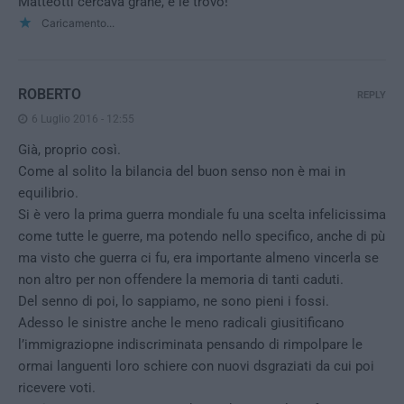
Matteotti cercava grane, e le trovò!
Caricamento...
ROBERTO
REPLY
6 Luglio 2016 - 12:55
Già, proprio così.
Come al solito la bilancia del buon senso non è mai in
equilibrio.
Si è vero la prima guerra mondiale fu una scelta infelicissima
come tutte le guerre, ma potendo nello specifico, anche di pù
ma visto che guerra ci fu, era importante almeno vincerla se
non altro per non offendere la memoria di tanti caduti.
Del senno di poi, lo sappiamo, ne sono pieni i fossi.
Adesso le sinistre anche le meno radicali giusitificano
l’immigraziopne indiscriminata pensando di rimpolpare le
ormai languenti loro schiere con nuovi dsgraziati da cui poi
ricevere voti.