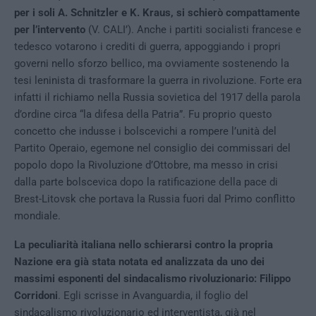
per i soli A. Schnitzler e K. Kraus, si schierò compattamente
per l’intervento
(V. CALI’). Anche i partiti socialisti francese e
tedesco votarono i crediti di guerra, appoggiando i propri
governi nello sforzo bellico, ma ovviamente sostenendo la
tesi leninista di trasformare la guerra in rivoluzione. Forte era
infatti il richiamo nella Russia sovietica del 1917 della parola
d’ordine circa “la difesa della Patria”. Fu proprio questo
concetto che indusse i bolscevichi a rompere l’unità del
Partito Operaio, egemone nel consiglio dei commissari del
popolo dopo la Rivoluzione d’Ottobre, ma messo in crisi
dalla parte bolscevica dopo la ratificazione della pace di
Brest-Litovsk che portava la Russia fuori dal Primo conflitto
mondiale.
La peculiarità italiana nello schierarsi contro la propria
Nazione era già stata notata ed analizzata da uno dei
massimi esponenti del sindacalismo rivoluzionario: Filippo
Corridoni
. Egli scrisse in Avanguardia, il foglio del
sindacalismo rivoluzionario ed interventista, già nel