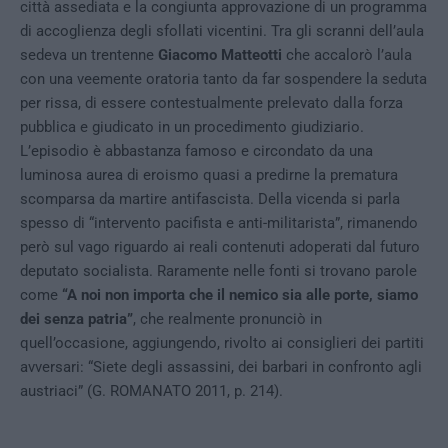
città assediata e la congiunta approvazione di un programma
di accoglienza degli sfollati vicentini. Tra gli scranni dell’aula
sedeva un trentenne
Giacomo Matteotti
che accalorò l’aula
con una veemente oratoria tanto da far sospendere la seduta
per rissa, di essere contestualmente prelevato dalla forza
pubblica e giudicato in un procedimento giudiziario.
L’episodio è abbastanza famoso e circondato da una
luminosa aurea di eroismo quasi a predirne la prematura
scomparsa da martire antifascista. Della vicenda si parla
spesso di “intervento pacifista e anti-militarista”, rimanendo
però sul vago riguardo ai reali contenuti adoperati dal futuro
deputato socialista. Raramente nelle fonti si trovano parole
come
“A noi non importa che il nemico sia alle porte, siamo
dei senza patria”
, che realmente pronunciò in
quell’occasione, aggiungendo, rivolto ai consiglieri dei partiti
avversari: “Siete degli assassini, dei barbari in confronto agli
austriaci” (G. ROMANATO 2011, p. 214).