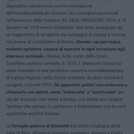
dispositivo senza rinvio con la motivazione
dell’insindacabilità dei discorsi dei consiglieri provinciali
nell’esercizio delle funzioni (M. DEGL’INNOCENTI 2014, p. 5).
Sempre nel 1916 venne richiamato alle armi, assegnato ad
un reggimento di artiglieria da campagna di stanza a Verona,
ma invece di combattere al fronte,
ritenuto «un pervicace,
violento agitatore, capace di nuocere in ogni occasione agli
interessi nazionali»
(Roma, Arch. centr. dello Stato,
Casellario politico centrale, b. 3157, f. Matteotti Giacomo)
viene mandato in una periferica caserma semiabbandonata
di Campo Inglese, nella Sicilia orientale, da dove riceverà il
congedo solo nel 1919.
Gli oppositori politici non esitarono a
chiamarlo con epiteti come “imboscato” o “austricante”
per
via del discorso che tenne a Rovigo, ma anche per i legami
familiari che spesso lo portarono a fraternizzare con le sorti
austriache anziché italiane.
La
famiglia paterna di Matteotti
era infatti originaria della
valle di Pejo, all’epoca territorio austriaco, arrivata a Fratta