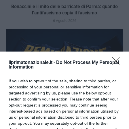
Bonaccini e il mito delle barricate di Parma: quando
l’antifascismo copia il fascismo
6 Agosto 2026
Ilprimatonazionale.it -
Do Not Process My Personal
Information
If you wish to opt-out of the sale, sharing to third parties, or
processing of your personal or sensitive information for
targeted advertising by us, please use the below opt-out
section to confirm your selection. Please note that after your
opt-out request is processed you may continue seeing
interest-based ads based on personal information utilized by
Remigrazione, il Copasir riconosce all’antifascismo il
us or personal information disclosed to third parties prior to
veto del disordine
your opt-out. You may separately opt-out of the further