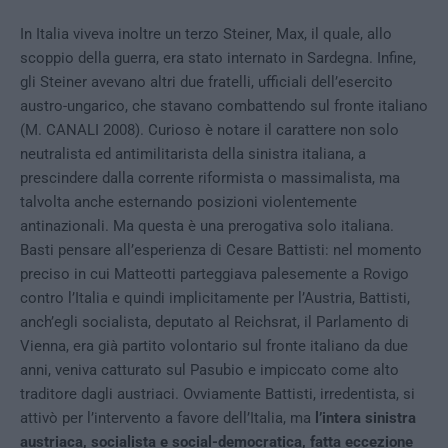
In Italia viveva inoltre un terzo Steiner, Max, il quale, allo
scoppio della guerra, era stato internato in Sardegna. Infine,
gli Steiner avevano altri due fratelli, ufficiali dell’esercito
austro-ungarico, che stavano combattendo sul fronte italiano
(M. CANALI 2008). Curioso è notare il carattere non solo
neutralista ed antimilitarista della sinistra italiana, a
prescindere dalla corrente riformista o massimalista, ma
talvolta anche esternando posizioni violentemente
antinazionali. Ma questa è una prerogativa solo italiana.
Basti pensare all’esperienza di Cesare Battisti: nel momento
preciso in cui Matteotti parteggiava palesemente a Rovigo
contro l’Italia e quindi implicitamente per l’Austria, Battisti,
anch’egli socialista, deputato al Reichsrat, il Parlamento di
Vienna, era già partito volontario sul fronte italiano da due
anni, veniva catturato sul Pasubio e impiccato come alto
traditore dagli austriaci. Ovviamente Battisti, irredentista, si
attivò per l’intervento a favore dell’Italia, ma
l’intera sinistra
austriaca, socialista e social-democratica, fatta eccezione