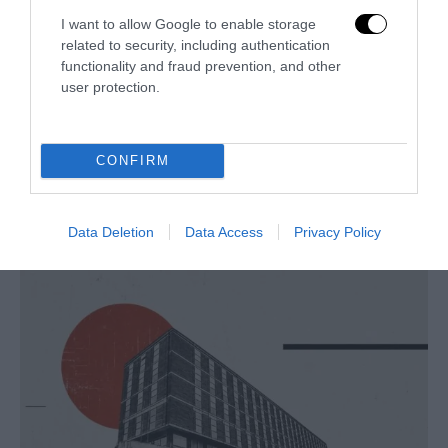
I want to allow Google to enable storage
related to security, including authentication
functionality and fraud prevention, and other
user protection.
CONFIRM
L’Anpi divora se stessa: la fabbrica delle scomuniche
esplode su Israele
Data Deletion
Data Access
Privacy Policy
5 Agosto 2026