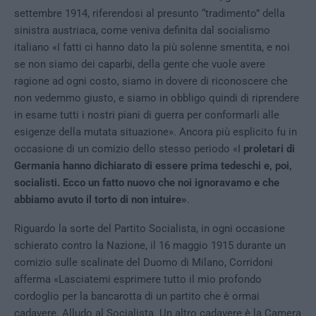
settembre 1914, riferendosi al presunto “tradimento” della
sinistra austriaca, come veniva definita dal socialismo
italiano «I fatti ci hanno dato la più solenne smentita, e noi
se non siamo dei caparbi, della gente che vuole avere
ragione ad ogni costo, siamo in dovere di riconoscere che
non vedemmo giusto, e siamo in obbligo quindi di riprendere
in esame tutti i nostri piani di guerra per conformarli alle
esigenze della mutata situazione». Ancora più esplicito fu in
occasione di un comizio dello stesso periodo «I
proletari di
Germania hanno dichiarato di essere prima tedeschi e, poi,
socialisti. Ecco un fatto nuovo che noi ignoravamo e che
abbiamo avuto il torto di non intuire»
.
Riguardo la sorte del Partito Socialista, in ogni occasione
schierato contro la Nazione, il 16 maggio 1915 durante un
comizio sulle scalinate del Duomo di Milano, Corridoni
afferma «Lasciatemi esprimere tutto il mio profondo
cordoglio per la bancarotta di un partito che è ormai
cadavere. Alludo al Socialista. Un altro cadavere è la Camera