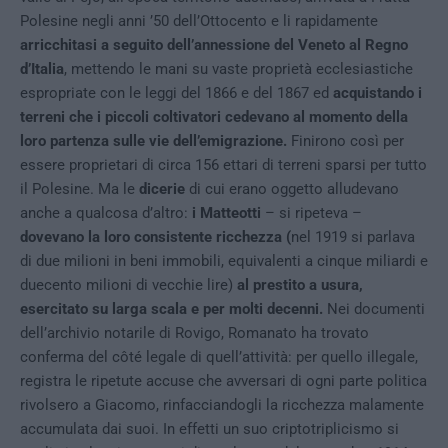
Polesine negli anni ’50 dell’Ottocento e li rapidamente
arricchitasi a seguito dell’annessione del Veneto al Regno
d’Italia
, mettendo le mani su vaste proprietà ecclesiastiche
espropriate con le leggi del 1866 e del 1867 ed
acquistando i
terreni che i piccoli coltivatori cedevano al momento della
loro partenza sulle vie dell’emigrazione.
Finirono così per
essere proprietari di circa 156 ettari di terreni sparsi per tutto
il Polesine. Ma le
dicerie
di cui erano oggetto alludevano
anche a qualcosa d’altro:
i Matteotti
– si ripeteva –
dovevano la loro consistente ricchezza (
nel 1919 si parlava
di due milioni in beni immobili, equivalenti a cinque miliardi e
duecento milioni di vecchie lire)
al prestito a usura,
esercitato su larga scala e per molti decenni.
Nei documenti
dell’archivio notarile di Rovigo, Romanato ha trovato
conferma del côté legale di quell’attività: per quello illegale,
registra le ripetute accuse che avversari di ogni parte politica
rivolsero a Giacomo, rinfacciandogli la ricchezza malamente
accumulata dai suoi. In effetti un suo criptotriplicismo si