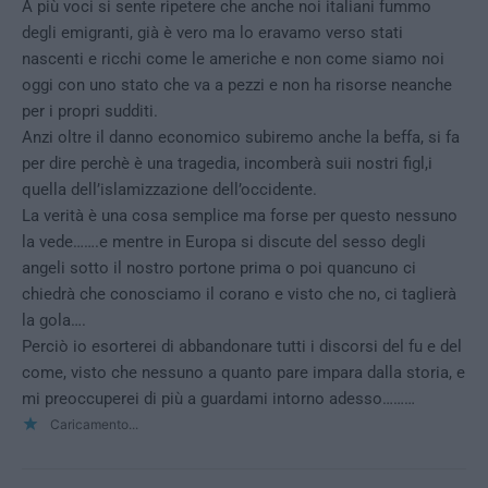
A più voci si sente ripetere che anche noi italiani fummo
degli emigranti, già è vero ma lo eravamo verso stati
nascenti e ricchi come le americhe e non come siamo noi
oggi con uno stato che va a pezzi e non ha risorse neanche
per i propri sudditi.
Anzi oltre il danno economico subiremo anche la beffa, si fa
per dire perchè è una tragedia, incomberà suii nostri figl,i
quella dell’islamizzazione dell’occidente.
La verità è una cosa semplice ma forse per questo nessuno
la vede…….e mentre in Europa si discute del sesso degli
angeli sotto il nostro portone prima o poi quancuno ci
chiedrà che conosciamo il corano e visto che no, ci taglierà
la gola….
Perciò io esorterei di abbandonare tutti i discorsi del fu e del
come, visto che nessuno a quanto pare impara dalla storia, e
mi preoccuperei di più a guardami intorno adesso………
Caricamento...