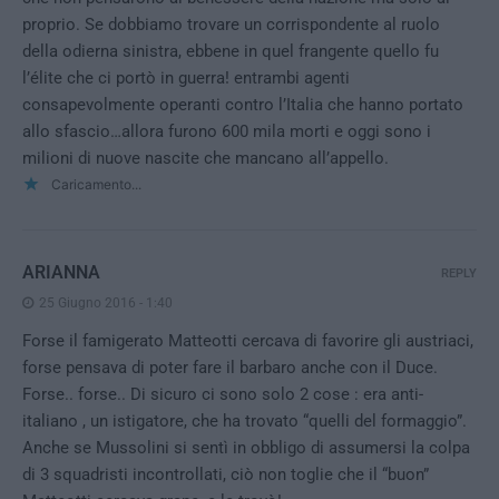
proprio. Se dobbiamo trovare un corrispondente al ruolo
della odierna sinistra, ebbene in quel frangente quello fu
l’élite che ci portò in guerra! entrambi agenti
consapevolmente operanti contro l’Italia che hanno portato
allo sfascio…allora furono 600 mila morti e oggi sono i
milioni di nuove nascite che mancano all’appello.
Caricamento...
ARIANNA
REPLY
25 Giugno 2016 - 1:40
Forse il famigerato Matteotti cercava di favorire gli austriaci,
forse pensava di poter fare il barbaro anche con il Duce.
Forse.. forse.. Di sicuro ci sono solo 2 cose : era anti-
italiano , un istigatore, che ha trovato “quelli del formaggio”.
Anche se Mussolini si sentì in obbligo di assumersi la colpa
di 3 squadristi incontrollati, ciò non toglie che il “buon”