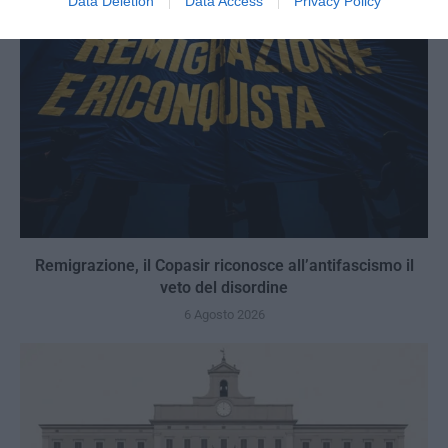
Data Deletion
Data Access
Privacy Policy
Remigrazione, il Copasir riconosce all’antifascismo il
veto del disordine
6 Agosto 2026