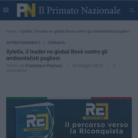
Home
»
Xylella, il leader no global Bové contro gli ambientalisti pugliesi
APPROFONDIMENTI
CRONACA
Xylella, il leader no global Bové contro gli
ambientalisti pugliesi
Scritto da
Francesco Pezzuto
24 Giugno 2015
0
commento