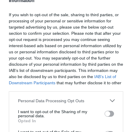
Information
If you wish to opt-out of the sale, sharing to third parties, or
processing of your personal or sensitive information for
targeted advertising by us, please use the below opt-out
Spin Time, l’antifascismo commensale della Roma
section to confirm your selection. Please note that after your
«open to the future»
opt-out request is processed you may continue seeing
7 Agosto 2026
interest-based ads based on personal information utilized by
us or personal information disclosed to third parties prior to
your opt-out. You may separately opt-out of the further
disclosure of your personal information by third parties on the
IAB’s list of downstream participants. This information may
also be disclosed by us to third parties on the
IAB’s List of
Downstream Participants
that may further disclose it to other
third parties.
Please note that this website/app uses one or more Google
Personal Data Processing Opt Outs
services and may gather and store information including but
not limited to your visit or usage behaviour. You may click to
I want to opt-out of the Sharing of my
personal data.
grant or deny consent to Google and its third-party tags to
Opted In
use your data for below specified purposes in below Google
consent section.