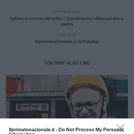
previous post
Dylann, il crociato del nulla. L’Occidente ha i difensori che si
merita
next post
Riprendersi Gentile (e la filosofia)
YOU MAY ALSO LIKE
Ilprimatonazionale.it -
Do Not Process My Personal