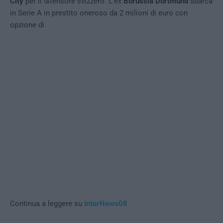
City
per il difensore svizzero. L’ex
Borussia Dortmund
sbarca
in Serie A in prestito oneroso da 2 milioni di euro con
opzione di
Continua a leggere su
InterNews08