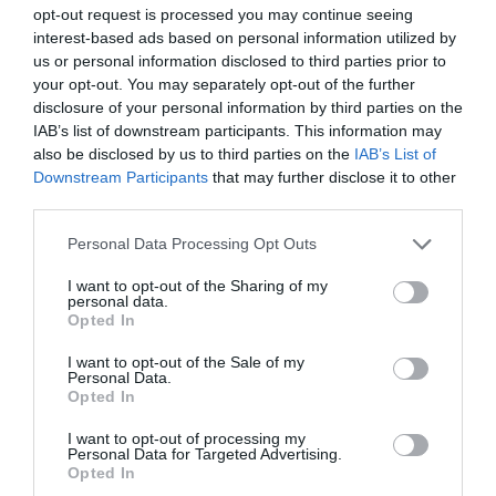
opt-out request is processed you may continue seeing
interest-based ads based on personal information utilized by
Inghilterra-Argentina, molto più di una partita
us or personal information disclosed to third parties prior to
your opt-out. You may separately opt-out of the further
15 Luglio 2026
disclosure of your personal information by third parties on the
IAB’s list of downstream participants. This information may
also be disclosed by us to third parties on the
IAB’s List of
Downstream Participants
that may further disclose it to other
third parties.
Please note that this website/app uses one or more Google
Personal Data Processing Opt Outs
services and may gather and store information including but
not limited to your visit or usage behaviour. You may click to
I want to opt-out of the Sharing of my
personal data.
grant or deny consent to Google and its third-party tags to
Opted In
use your data for below specified purposes in below Google
consent section.
I want to opt-out of the Sale of my
Personal Data.
Opted In
I want to opt-out of processing my
Senso del sacro, fiuto del gol: Mikel Merino e una
Personal Data for Targeted Advertising.
Spagna tornata alle origini
Opted In