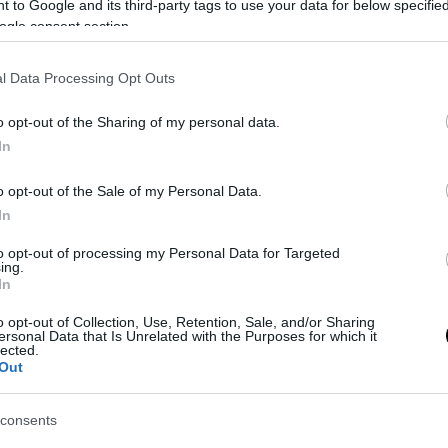
 to Google and its third-party tags to use your data for below specifi
ogle consent section.
l Data Processing Opt Outs
o opt-out of the Sharing of my personal data.
In
i
ha parlato in diretta a Sky nel prepartita della trattativa per Yousse
o opt-out of the Sale of my Personal Data.
ndo qualcosa nelle ultime settimane, anche la partita di Champions
In
o mattoncino dopo mattoncino per costruire una bella casa. Loro s
uttando i
to opt-out of processing my Personal Data for Targeted
ing.
In
o opt-out of Collection, Use, Retention, Sale, and/or Sharing
ersonal Data that Is Unrelated with the Purposes for which it
lected.
Out
consents