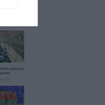
primo tempo
entina, molto più
 partita
lio 2026