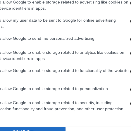
o allow Google to enable storage related to advertising like cookies on
evice identifiers in apps.
o allow my user data to be sent to Google for online advertising
s.
gere su
ultimejuve.it
to allow Google to send me personalized advertising.
o allow Google to enable storage related to analytics like cookies on
0
evice identifiers in apps.
o allow Google to enable storage related to functionality of the website
ALESSIO MELITA
o allow Google to enable storage related to personalization.
o allow Google to enable storage related to security, including
cation functionality and fraud prevention, and other user protection.
, Spalletti convoca Huli
Juventus-Napoli 1-0, David colpi