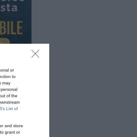
sonal or
ection to
ou may
 personal
out of the
 downstream
B’s List of
er and store
to grant or