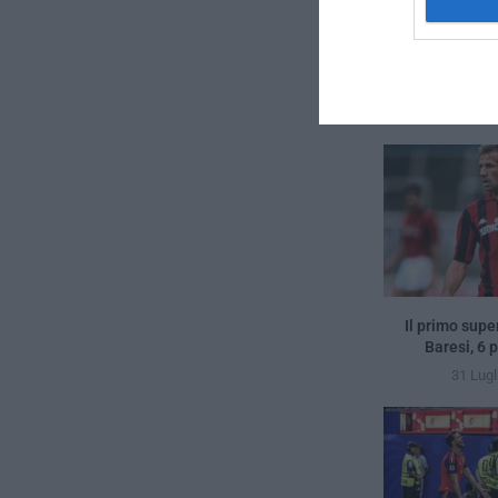
Il primo supe
Baresi, 6 
31 Lugl