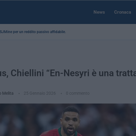
News
Cronaca
a SJMine per un reddito passivo affidabile...
, Chiellini “En-Nesyri è una tratt
o Melita
25 Gennaio 2026
0 commento