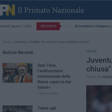
venerdì, Agosto 7, 2026
TOP POSTS
Gli investitori si rivolgono 
Home
»
Juventus, Chiellini “En-Nesyri è una trattativa chiusa”
CALCIO
Notizie Recenti
Juventus
Spin Time,
chiusa”
l’antifascismo
commensale della
Scritto da
Alessi
Roma «open to the
future»
7 Agosto 2026
Tekne agli