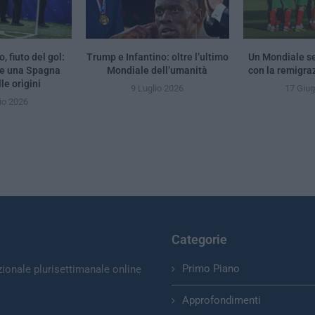
, fiuto del gol:
Trump e Infantino: oltre l’ultimo
Un Mondiale se
 e una Spagna
Mondiale dell’umanità
con la remigra
le origini
9 Luglio 2026
17 Giu
io 2026
Categorie
Primo Piano
zionale plurisettimanale online
Approfondimenti