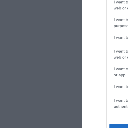
I want t
web or d
I want t
purpose
Continua a leg
I want 
I want t
CONVIDIDI
web or d
I want t
or app.
I want t
I want t
authenti
previous post
Juventus-Napoli