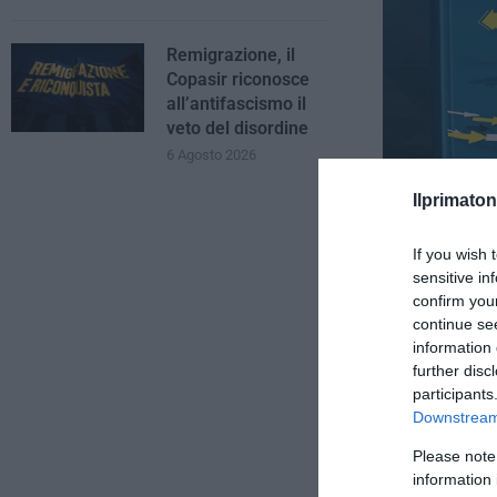
Remigrazione, il
Copasir riconosce
all’antifascismo il
veto del disordine
6 Agosto 2026
Ilprimaton
If you wish 
sensitive in
Chiellini chiud
confirm you
continue se
information 
further disc
participants
Downstream 
Please note
information 