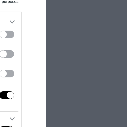
ed purposes
f En-Nesiri.
 lo dice,
e la