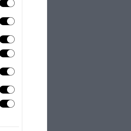
next post
sce il Napoli: il