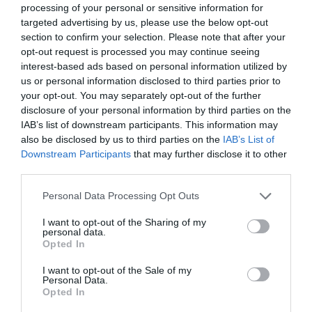
processing of your personal or sensitive information for
targeted advertising by us, please use the below opt-out
Berlino 2006, una notte da campioni del mondo
section to confirm your selection. Please note that after your
18 Luglio 2026
opt-out request is processed you may continue seeing
interest-based ads based on personal information utilized by
us or personal information disclosed to third parties prior to
your opt-out. You may separately opt-out of the further
disclosure of your personal information by third parties on the
IAB’s list of downstream participants. This information may
also be disclosed by us to third parties on the
IAB’s List of
Downstream Participants
that may further disclose it to other
third parties.
Please note that this website/app uses one or more Google
Personal Data Processing Opt Outs
services and may gather and store information including but
not limited to your visit or usage behaviour. You may click to
I want to opt-out of the Sharing of my
personal data.
grant or deny consent to Google and its third-party tags to
Opted In
use your data for below specified purposes in below Google
consent section.
I want to opt-out of the Sale of my
Inghilterra-Argentina, molto più di una partita
Personal Data.
Opted In
15 Luglio 2026