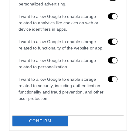
personalized advertising.
Senso del sacro, fiuto del gol: Mikel Merino e una
Spagna tornata alle origini
I want to allow Google to enable storage
14 Luglio 2026
related to analytics like cookies on web or
device identifiers in apps.
I want to allow Google to enable storage
related to functionality of the website or app.
I want to allow Google to enable storage
related to personalization.
I want to allow Google to enable storage
related to security, including authentication
functionality and fraud prevention, and other
user protection.
Trump e Infantino: oltre l’ultimo Mondiale dell’umanità
CONFIRM
9 Luglio 2026