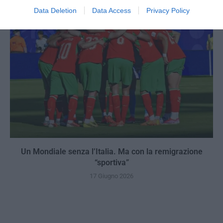
Data Deletion
Data Access
Privacy Policy
Un Mondiale senza l’Italia. Ma con la remigrazione
“sportiva”
17 Giugno 2026