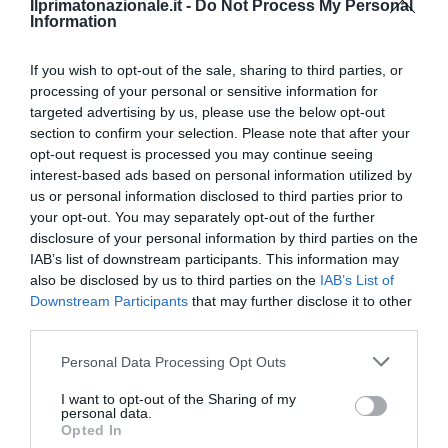
Ilprimatonazionale.it -
Do Not Process My Personal
Information
If you wish to opt-out of the sale, sharing to third parties, or
processing of your personal or sensitive information for
targeted advertising by us, please use the below opt-out
section to confirm your selection. Please note that after your
opt-out request is processed you may continue seeing
interest-based ads based on personal information utilized by
us or personal information disclosed to third parties prior to
Berlino 2006, una notte da campioni del mondo
your opt-out. You may separately opt-out of the further
18 Luglio 2026
disclosure of your personal information by third parties on the
IAB’s list of downstream participants. This information may
also be disclosed by us to third parties on the
IAB’s List of
Downstream Participants
that may further disclose it to other
third parties.
Please note that this website/app uses one or more Google
Personal Data Processing Opt Outs
services and may gather and store information including but
not limited to your visit or usage behaviour. You may click to
I want to opt-out of the Sharing of my
personal data.
grant or deny consent to Google and its third-party tags to
Opted In
use your data for below specified purposes in below Google