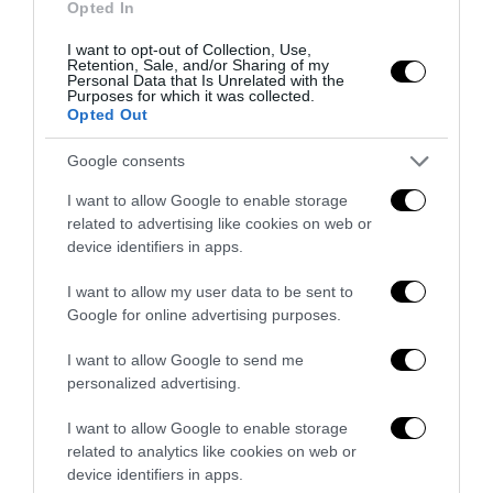
Opted In
I want to opt-out of Collection, Use,
Retention, Sale, and/or Sharing of my
Personal Data that Is Unrelated with the
Purposes for which it was collected.
Opted Out
Google consents
I want to allow Google to enable storage
related to advertising like cookies on web or
device identifiers in apps.
Senso del sacro, fiuto del gol: Mikel Merino e una
Spagna tornata alle origini
I want to allow my user data to be sent to
Google for online advertising purposes.
14 Luglio 2026
I want to allow Google to send me
personalized advertising.
I want to allow Google to enable storage
related to analytics like cookies on web or
device identifiers in apps.