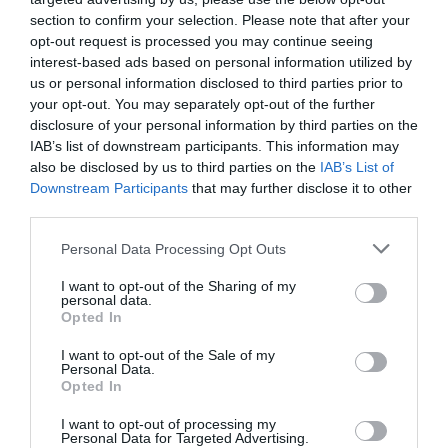
section to confirm your selection. Please note that after your
opt-out request is processed you may continue seeing
interest-based ads based on personal information utilized by
us or personal information disclosed to third parties prior to
your opt-out. You may separately opt-out of the further
disclosure of your personal information by third parties on the
IAB’s list of downstream participants. This information may
also be disclosed by us to third parties on the
IAB’s List of
Downstream Participants
that may further disclose it to other
Addio Mary, malgrado «la diffidenza che fece esitare»
third parties.
28 Luglio 2026
Please note that this website/app uses one or more Google
Personal Data Processing Opt Outs
services and may gather and store information including but
not limited to your visit or usage behaviour. You may click to
I want to opt-out of the Sharing of my
personal data.
grant or deny consent to Google and its third-party tags to
Opted In
use your data for below specified purposes in below Google
consent section.
I want to opt-out of the Sale of my
Personal Data.
Opted In
I want to opt-out of processing my
Personal Data for Targeted Advertising.