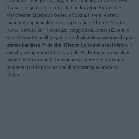
compiuto il suo primo viaggio ieri. Lanciato da Avanti West
Coast, che gestisce le rotte da Londra verso Birmingham,
Manchester, Liverpool, Galles e Scozia, il treno è stato
inaugurato appena due mesi dopo la fine del Pride Month.
Il
treno, formato da 11 carrozze, viaggerà da London Euston a
Manchester Piccadilly ogni martedì
ed è decorato con «la più
grande bandiera Pride che il Regno Unito abbia mai visto»
. Il
vessillo comprende tutti i colori del Pride, tra cui rosa, blu e
bianco per la comunità transgender, e nero e marrone per
rappresentare la popolazione di minoranza asiatica ed
etnica.