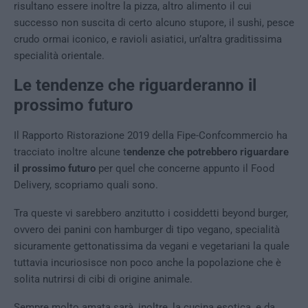
risultano essere inoltre la pizza, altro alimento il cui
successo non suscita di certo alcuno stupore, il sushi, pesce
crudo ormai iconico, e ravioli asiatici, un’altra graditissima
specialità orientale.
Le tendenze che riguarderanno il
prossimo futuro
Il Rapporto Ristorazione 2019 della Fipe-Confcommercio ha
tracciato inoltre alcune t
endenze che potrebbero riguardare
il prossimo futuro
per quel che concerne appunto il Food
Delivery, scopriamo quali sono.
Tra queste vi sarebbero anzitutto i cosiddetti beyond burger,
ovvero dei panini con hamburger di tipo vegano, specialità
sicuramente gettonatissima da vegani e vegetariani la quale
tuttavia incuriosisce non poco anche la popolazione che è
solita nutrirsi di cibi di origine animale.
Sempre molto amata sarà, inoltre, la cucina esotica, e da