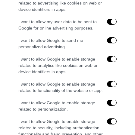
related to advertising like cookies on web or
device identifiers in apps.
I want to allow my user data to be sent to
Google for online advertising purposes.
I want to allow Google to send me
Strage di Bologna, Borsellino e mafia-appalti: i segreti
personalized advertising.
che lo Stato deve finalmente chiarire
I want to allow Google to enable storage
29 Luglio 2026
related to analytics like cookies on web or
device identifiers in apps.
I want to allow Google to enable storage
related to functionality of the website or app.
I want to allow Google to enable storage
related to personalization.
I want to allow Google to enable storage
related to security, including authentication
functionality and fraud prevention, and other