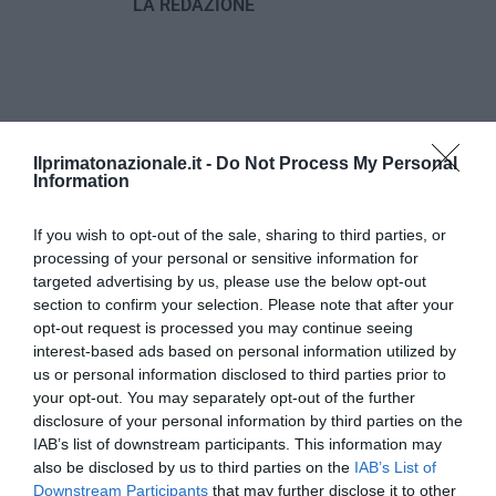
LA REDAZIONE
previous post
Ilprimatonazionale.it -
Do Not Process My Personal
Feltri spiazza Fedez: “Fro*io viene dal latino: io non insulto
Information
nessuno” (Video)
If you wish to opt-out of the sale, sharing to third parties, or
next post
processing of your personal or sensitive information for
A sorpresa Intesa Sanpaolo lancia offerta da 4,9 miliardi su Ubi
targeted advertising by us, please use the below opt-out
Banca
section to confirm your selection. Please note that after your
opt-out request is processed you may continue seeing
interest-based ads based on personal information utilized by
YOU MAY ALSO LIKE
us or personal information disclosed to third parties prior to
your opt-out. You may separately opt-out of the further
disclosure of your personal information by third parties on the
IAB’s list of downstream participants. This information may
also be disclosed by us to third parties on the
IAB’s List of
Downstream Participants
that may further disclose it to other