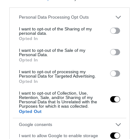
third parties.
Please note that this website/app uses one or more Google
Personal Data Processing Opt Outs
services and may gather and store information including but
not limited to your visit or usage behaviour. You may click to
I want to opt-out of the Sharing of my
personal data.
grant or deny consent to Google and its third-party tags to
Opted In
use your data for below specified purposes in below Google
consent section.
I want to opt-out of the Sale of my
Personal Data.
Opted In
L’Anpi divora se stessa: la fabbrica delle scomuniche
I want to opt-out of processing my
esplode su Israele
Personal Data for Targeted Advertising.
Opted In
5 Agosto 2026
I want to opt-out of Collection, Use,
Retention, Sale, and/or Sharing of my
Personal Data that Is Unrelated with the
Purposes for which it was collected.
Opted Out
Google consents
I want to allow Google to enable storage