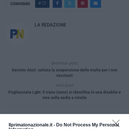
0
CONVIDIDI
LA REDAZIONE
previous post
Decreto Aiuti: saltata la sospensione delle multe per i non
vaccinati
next post
Pagliacciate Lgbt: il trans (sano) si identifica in una disabile e
vive sulla sedia a rotelle
YOU MAY ALSO LIKE
Ilprimatonazionale.it -
Do Not Process My Personal