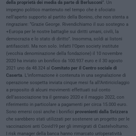
della proprietà dei media da parte di Berlusconi
”. Un
impegno politico mantenuto nel tempo che è sfociato
nell’aperto supporto al partito della Bonino, che non stenta a
ringraziare: “Grazie George. Rivendichiamo il suo sostegno a
+Europa per le nostre battaglie sui diritti umani, civili, la
democrazia e lo stato di diritto”. Insomma, soldi ai listoni
antifascisti. Ma non solo. Infatti l’Open society institute
(vecchia denominazione della fondazione) il 10 novembre
2020 ha inviato un bonifico da 100.937 euro e il 30 agosto
2021 uno da 48.324 al
Comitato per il Centro sociale di
Caserta
. L’informazione è contenuta in una segnalazione di
operazione sospetta inviata cinque mesi fa all’Antiriciclaggio
a proposito di alcuni movimenti effettuati sul conto
dell’associazione tra il gennaio 2020 e il maggio 2022, con
riferimento in particolare a pagamenti per circa 15.000 euro.
Sono emersi così anche i bonifici
provenienti dalla Svizzera
che sarebbero stati utilizzati per sostenere un progetto per le
vaccinazioni anti Covid19 per gli immigrati di Castelvolturno.
I risk manager della banca hanno rimarcato un’operatività