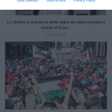
Data Deletion
Data Access
Privacy Policy
La sinistra è così serva delle toghe da odiare persino il
ricordo di Enzo...
5 Agosto 2026