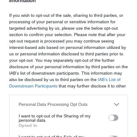
Information
If you wish to opt-out of the sale, sharing to third parties, or
processing of your personal or sensitive information for
targeted advertising by us, please use the below opt-out
section to confirm your selection. Please note that after your
opt-out request is processed you may continue seeing
interest-based ads based on personal information utilized by
us or personal information disclosed to third parties prior to
your opt-out. You may separately opt-out of the further
disclosure of your personal information by third parties on the
IAB’s list of downstream participants. This information may
also be disclosed by us to third parties on the
IAB’s List of
Downstream Participants
that may further disclose it to other
Bonaccini e il mito delle barricate di Parma: quando
third parties.
l’antifascismo copia il fascismo
Please note that this website/app uses one or more Google
Personal Data Processing Opt Outs
6 Agosto 2026
services and may gather and store information including but
not limited to your visit or usage behaviour. You may click to
I want to opt-out of the Sharing of my
personal data.
grant or deny consent to Google and its third-party tags to
Opted In
use your data for below specified purposes in below Google
consent section.
I want to opt-out of the Sale of my