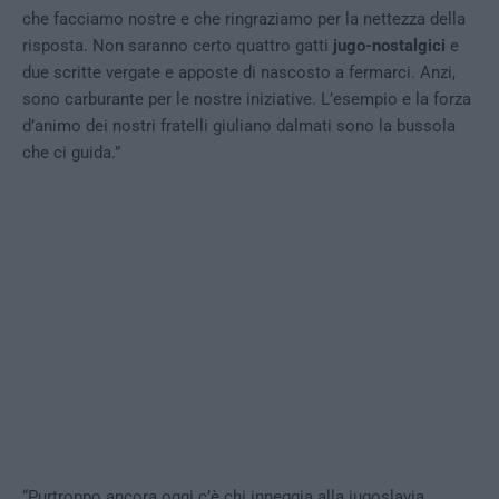
che facciamo nostre e che ringraziamo per la nettezza della
risposta. Non saranno certo quattro gatti
jugo-nostalgici
e
due scritte vergate e apposte di nascosto a fermarci. Anzi,
sono carburante per le nostre iniziative. L’esempio e la forza
d’animo dei nostri fratelli giuliano dalmati sono la bussola
che ci guida.”
“Purtroppo ancora oggi c’è chi inneggia alla jugoslavia