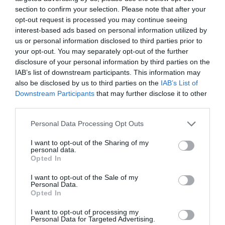
section to confirm your selection. Please note that after your
opt-out request is processed you may continue seeing
interest-based ads based on personal information utilized by
us or personal information disclosed to third parties prior to
your opt-out. You may separately opt-out of the further
disclosure of your personal information by third parties on the
No Tav, l’eterno riciclaggio della «resistenza»: anatomia
IAB’s list of downstream participants. This information may
di una violenza sempre giustificata
also be disclosed by us to third parties on the
IAB’s List of
28 Luglio 2026
Downstream Participants
that may further disclose it to other
third parties.
Please note that this website/app uses one or more Google
Personal Data Processing Opt Outs
services and may gather and store information including but
not limited to your visit or usage behaviour. You may click to
I want to opt-out of the Sharing of my
personal data.
grant or deny consent to Google and its third-party tags to
Opted In
use your data for below specified purposes in below Google
consent section.
I want to opt-out of the Sale of my
Personal Data.
Opted In
I want to opt-out of processing my
Personal Data for Targeted Advertising.