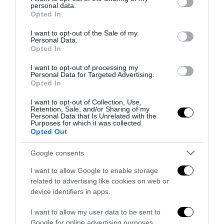
personal data.
grant or deny consent to Google and its third-party tags to
Opted In
use your data for below specified purposes in below Google
La Camera boccia il patentino antifascista per parlare a
consent section.
I want to opt-out of the Sale of my
Montecitorio: palo clamoroso del Pd
Personal Data.
Opted In
5 Agosto 2026
I want to opt-out of processing my
Personal Data for Targeted Advertising.
Opted In
I want to opt-out of Collection, Use,
Retention, Sale, and/or Sharing of my
Personal Data that Is Unrelated with the
Purposes for which it was collected.
Opted Out
Google consents
I want to allow Google to enable storage
related to advertising like cookies on web or
device identifiers in apps.
I want to allow my user data to be sent to
La sinistra è così serva delle toghe da odiare persino il
Google for online advertising purposes.