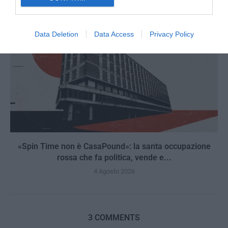
Data Deletion
Data Access
Privacy Policy
«Spin Time non è CasaPound»: la santa occupazione
rossa che fa politica, vende e...
4 Agosto 2026
3 COMMENTS