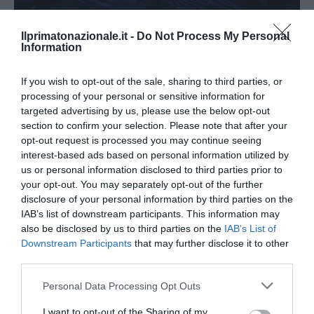
Ilprimatonazionale.it -
Do Not Process My Personal
Information
If you wish to opt-out of the sale, sharing to third parties, or
Remigrazione, il Copasir riconosce all’antifascismo il
processing of your personal or sensitive information for
veto del disordine
targeted advertising by us, please use the below opt-out
6 Agosto 2026
section to confirm your selection. Please note that after your
opt-out request is processed you may continue seeing
interest-based ads based on personal information utilized by
us or personal information disclosed to third parties prior to
your opt-out. You may separately opt-out of the further
disclosure of your personal information by third parties on the
IAB’s list of downstream participants. This information may
also be disclosed by us to third parties on the
IAB’s List of
Downstream Participants
that may further disclose it to other
third parties.
Please note that this website/app uses one or more Google
Personal Data Processing Opt Outs
services and may gather and store information including but
not limited to your visit or usage behaviour. You may click to
I want to opt-out of the Sharing of my