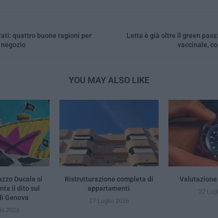
ati: quattro buone ragioni per
Letta è già oltre il green pass
n negozio
vaccinale, c
YOU MAY ALSO LIKE
azzo Ducale si
Ristrutturazione completa di
Valutazione
ta il dito sul
appartamenti
27 Lug
i Genova
27 Luglio 2026
io 2026