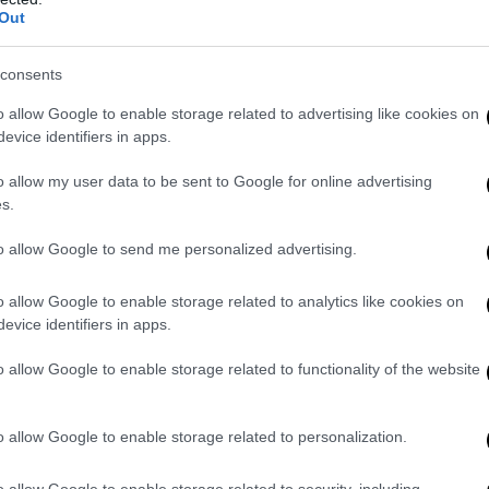
Out
consents
o allow Google to enable storage related to advertising like cookies on
evice identifiers in apps.
o allow my user data to be sent to Google for online advertising
s.
to allow Google to send me personalized advertising.
o allow Google to enable storage related to analytics like cookies on
evice identifiers in apps.
l’imbarcazione più adatta alle vostre esigenze
o allow Google to enable storage related to functionality of the website
 mare sono da sempre sinonimi di
turismo nautico
, un tipo di vacanz
e anche tra chi ha budget più ristretti, e che regala emozioni diffic
ltre esperienze. Ad oggi, le possibilità di
noleggio barche
sono davver
o allow Google to enable storage related to personalization.
ine: creare il proprio itinerario con la famiglia o gli amici, o lascia
 della barca è l’ideale per godersi appieno una vacanza di sole, salin
o allow Google to enable storage related to security, including