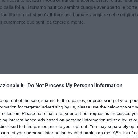
e la nuova tendenza in voga ormai dalla scorsa estate, è quella di sa
o dalla folla. Il turismo nautico sembra dunque aver aperto le porte
 facilità con cui si puo’ affittare una barca e viaggiare nelle migliori
 sicuramente due punti da tenere a mente.
azionale.it -
Do Not Process My Personal Information
to opt-out of the sale, sharing to third parties, or processing of your per
formation for targeted advertising by us, please use the below opt-out s
r selection. Please note that after your opt-out request is processed y
eing interest-based ads based on personal information utilized by us or
disclosed to third parties prior to your opt-out. You may separately opt-
alda e Golfo di Napoli, punti di riferimento per
losure of your personal information by third parties on the IAB’s list of