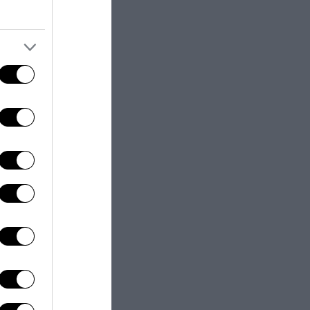
a che prende
ilmente
o tante,
rsi consigliare
o e relax. Per