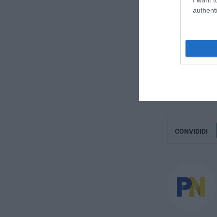
quanto riguarda 
authenti
motore, da chi 
nautica.
Avete presente 
volta a bordo p
SERVIZI ONLINE
CONVIDIDI