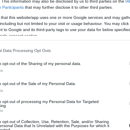
. This information may also be disclosed by us to third parties on the
IA
Participants
that may further disclose it to other third parties.
da è una delle destinazioni italiane legate al turismo nautico più n
 that this website/app uses one or more Google services and may gath
l jet set internazionale è di casa, cosi come il
noleggio di yacht
e la
including but not limited to your visit or usage behaviour. You may click 
 to Google and its third-party tags to use your data for below specifi
go in ogni momento per esplorare gli splendidi paesaggi naturali dell
ogle consent section.
te in Sardegna è sinonimo di mare, salino, ottima gastronomia e gite
 navigare di cala in cala, oppure dedicarsi allas coperta di uno degli
l Data Processing Opt Outs
 Mediterraneo, La Maddalena.
radizione marittima alle spalle, l’affitto di barche in Sardegna è mo
o opt-out of the Sharing of my personal data.
zie alla presenza di piattaforme come Click&Boat, che permettono d
In
e accordi diretti con i proprietari.
o opt-out of the Sale of my Personal Data.
del Mar Tirreno si affaccia invece il Golfo di Napoli, uno de più affas
In
ia, non solo tra i connazionali ma anche tra i turisti internazionali. 
ttà più belle della regione Campania, come Napoli, Sorrento, Castel
to opt-out of processing my Personal Data for Targeted
ing.
le di Ischia e Procida, questo è senza dubbio una delle destinazioni 
In
ione.
nautico è di casa, specialmente grazie ai tanti tour che portano non 
o opt-out of Collection, Use, Retention, Sale, and/or Sharing
ersonal Data that Is Unrelated with the Purposes for which it
o, ma anche verso la Costiera Amalfitana, altra regina dell’estate It
lected.