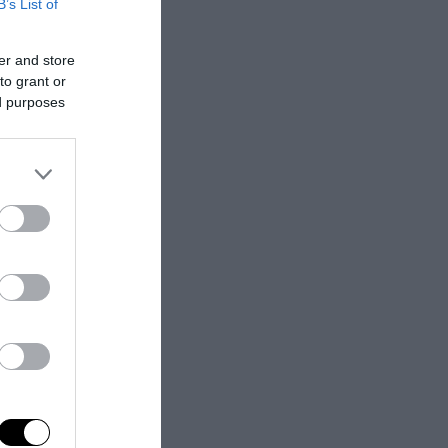
B’s List of
ote ed
er and store
 possibilità di
to grant or
ed purposes
a
 in barca,
 arcipelaghi più
lto diffuso,
i noleggiare
cinanti e
Affacciato su
lammare di
preferita da chi
solo alla
aliana.