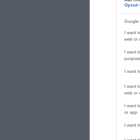
Opted 
Google 
I want t
web or d
I want t
purpose
I want 
I want t
web or d
Scegliete 
I want t
L’estate ed il
or app.
sempre più pied
ritrovabili in a
I want t
specialmente onl
dal proprietario
I want t