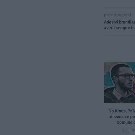
previous post
Adesivi brandizz
averli sempre i
No Kings, Pal
dissocia e pun
Comune d
28 Lugl