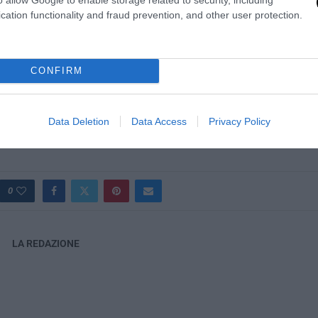
il tipo di barca si ha l’imbarazzo della scelta, da chi preferisce nav
cation functionality and fraud prevention, and other user protection.
cerca una soluzione giornaliera o settimana, e perfino per chi non h
le suggestive coste della Liguria, oppure il mare color smeraldo del
CONFIRM
otrete esplorarlo da una prospettiva originale!
Data Deletion
Data Access
Privacy Policy
0
LA REDAZIONE