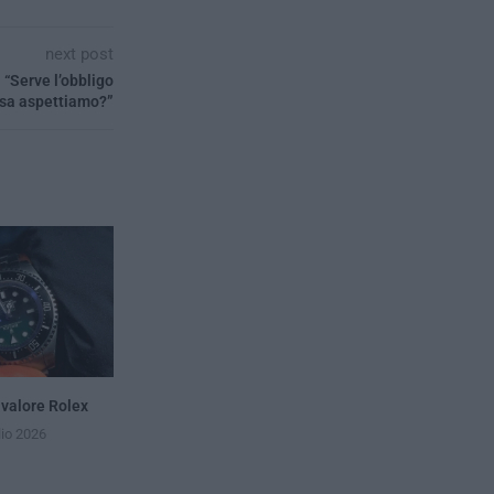
next post
: “Serve l’obbligo
osa aspettiamo?”
 valore Rolex
lio 2026