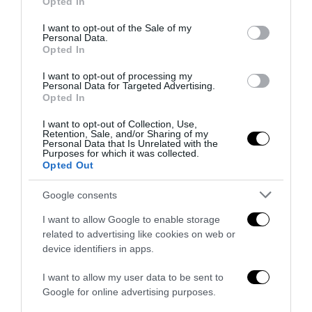
Opted In
use your data for below specified purposes in below Google
consent section.
I want to opt-out of the Sale of my
Personal Data.
Opted In
I want to opt-out of processing my
Personal Data for Targeted Advertising.
Opted In
I want to opt-out of Collection, Use,
Retention, Sale, and/or Sharing of my
Personal Data that Is Unrelated with the
Purposes for which it was collected.
“Il pensiero bianco”, il catechismo postcoloniale che
Opted Out
trasforma l’Europa in colpa
3 Agosto 2026
Google consents
I want to allow Google to enable storage
related to advertising like cookies on web or
device identifiers in apps.
I want to allow my user data to be sent to
Google for online advertising purposes.