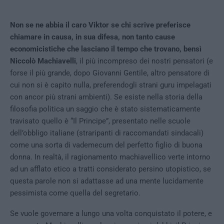
Non se ne abbia il caro Viktor se chi scrive preferisce
chiamare in causa, in sua difesa, non tanto cause
economicistiche che lasciano il tempo che trovano, bensì
Niccolò Machiavelli
, il più incompreso dei nostri pensatori (e
forse il più grande, dopo Giovanni Gentile, altro pensatore di
cui non si è capito nulla, preferendogli strani guru impelagati
con ancor più strani ambienti). Se esiste nella storia della
filosofia politica un saggio che è stato sistematicamente
travisato quello è “Il Principe”, presentato nelle scuole
dell’obbligo italiane (straripanti di raccomandati sindacali)
come una sorta di vademecum del perfetto figlio di buona
donna. In realtà, il ragionamento machiavellico verte intorno
ad un afflato etico a tratti considerato persino utopistico, se
questa parole non si adattasse ad una mente lucidamente
pessimista come quella del segretario.
Se vuole governare a lungo una volta conquistato il potere, e