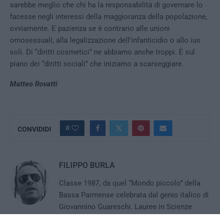
sarebbe meglio che chi ha la responsabilità di governare lo
facesse negli interessi della maggioranza della popolazione,
ovviamente. E pazienza se è contrario alle unioni
omosessuali, alla legalizzazione dell’infanticidio o allo ius
soli. Di “diritti cosmetici” ne abbiamo anche troppi. È sul
piano dei “diritti sociali” che iniziamo a scarseggiare.
Matteo Rovatti
0
CONVIDIDI
FILIPPO BURLA
Classe 1987, da quel “Mondo piccolo” della
Bassa Parmense celebrata dal genio italico di
Giovannino Guareschi. Lauree in Scienze
Politiche ed in Economia Aziendale. Eterodosso quanto