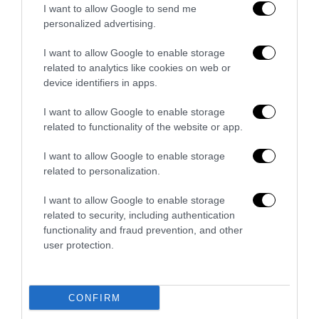
I want to allow Google to send me
personalized advertising.
I want to allow Google to enable storage
related to analytics like cookies on web or
device identifiers in apps.
Nirmal Purja, l’uomo che trasformò il limite in una
I want to allow Google to enable storage
battaglia collettiva
related to functionality of the website or app.
3 Agosto 2026
I want to allow Google to enable storage
related to personalization.
I want to allow Google to enable storage
related to security, including authentication
functionality and fraud prevention, and other
user protection.
CONFIRM