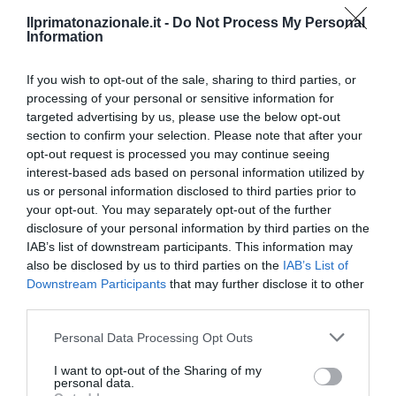
bassa, cresciuto sui grandi temi della politica industriale e
Ilprimatonazionale.it -
Do Not Process My Personal
Information
dell’imprescindibile intervento pubblico. Sogna la
rifondazione dell’Iri e l’Italia quarta potenza economica del
If you wish to opt-out of the sale, sharing to third parties, or
mondo.
processing of your personal or sensitive information for
targeted advertising by us, please use the below opt-out
section to confirm your selection. Please note that after your
opt-out request is processed you may continue seeing
previous post
interest-based ads based on personal information utilized by
Caso Marò: avanti piano… quasi indietro
us or personal information disclosed to third parties prior to
your opt-out. You may separately opt-out of the further
next post
disclosure of your personal information by third parties on the
Quanto vale l’acciaio italiano? Un euro e due marò
IAB’s list of downstream participants. This information may
also be disclosed by us to third parties on the
IAB’s List of
Downstream Participants
that may further disclose it to other
YOU MAY ALSO LIKE
third parties.
Please note that this website/app uses one or more Google
Personal Data Processing Opt Outs
services and may gather and store information including but
not limited to your visit or usage behaviour. You may click to
I want to opt-out of the Sharing of my
personal data.
grant or deny consent to Google and its third-party tags to