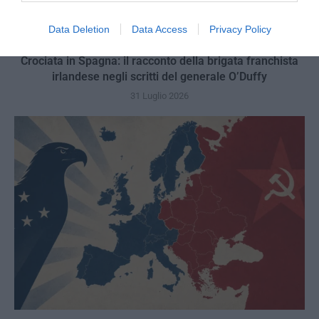
Data Deletion
Data Access
Privacy Policy
Crociata in Spagna: il racconto della brigata franchista
irlandese negli scritti del generale O’Duffy
31 Luglio 2026