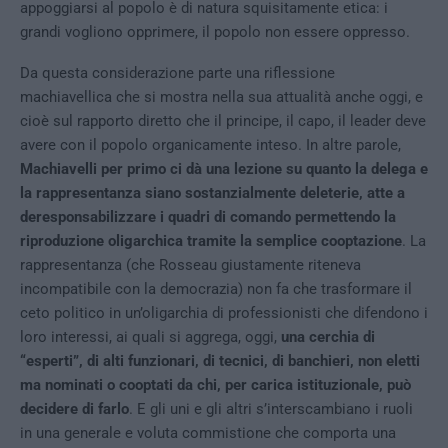
appoggiarsi al popolo è di natura squisitamente etica: i
grandi vogliono opprimere, il popolo non essere oppresso.
Da questa considerazione parte una riflessione
machiavellica che si mostra nella sua attualità anche oggi, e
cioè sul rapporto diretto che il principe, il capo, il leader deve
avere con il popolo organicamente inteso. In altre parole,
Machiavelli per primo ci dà una lezione su quanto la delega e
la rappresentanza siano sostanzialmente deleterie, atte a
deresponsabilizzare i quadri di comando permettendo la
riproduzione oligarchica tramite la semplice cooptazione
. La
rappresentanza (che Rosseau giustamente riteneva
incompatibile con la democrazia) non fa che trasformare il
ceto politico in un’oligarchia di professionisti che difendono i
loro interessi, ai quali si aggrega, oggi,
una cerchia di
“esperti”, di alti funzionari, di tecnici, di banchieri, non eletti
ma nominati o cooptati da chi, per carica istituzionale, può
decidere di farlo
. E gli uni e gli altri s’interscambiano i ruoli
in una generale e voluta commistione che comporta una