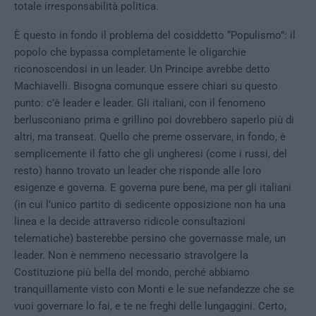
totale irresponsabilità politica.
È questo in fondo il problema del cosiddetto “Populismo”: il
popolo che bypassa completamente le oligarchie
riconoscendosi in un leader. Un Principe avrebbe detto
Machiavelli. Bisogna comunque essere chiari su questo
punto: c’è leader e leader. Gli italiani, con il fenomeno
berlusconiano prima e grillino poi dovrebbero saperlo più di
altri, ma transeat. Quello che preme osservare, in fondo, è
semplicemente il fatto che gli ungheresi (come i russi, del
resto) hanno trovato un leader che risponde alle loro
esigenze e governa. E governa pure bene, ma per gli italiani
(in cui l’unico partito di sedicente opposizione non ha una
linea e la decide attraverso ridicole consultazioni
telematiche) basterebbe persino che governasse male, un
leader. Non è nemmeno necessario stravolgere la
Costituzione più bella del mondo, perché abbiamo
tranquillamente visto con Monti e le sue nefandezze che se
vuoi governare lo fai, e te ne freghi delle lungaggini. Certo,