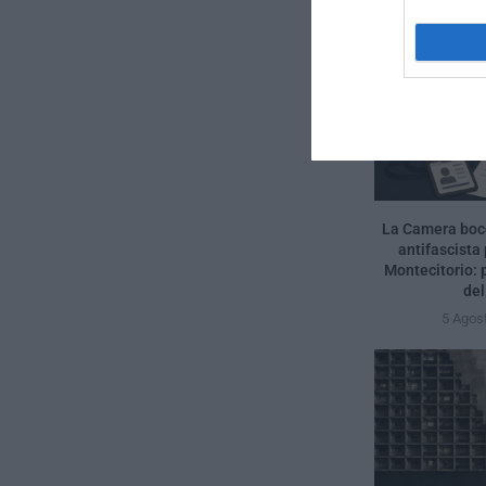
La Camera bocc
antifascista 
Montecitorio: 
del
5 Agos