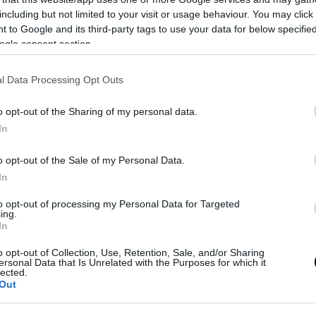
scenderebbe inevitabilmente.
including but not limited to your visit or usage behaviour. You may click 
etti il messaggio sembra più che chiaro: proseguite con la contamina
 to Google and its third-party tags to use your data for below specifi
osì come da copione socio-economico statunitense e non avrete pro
ogle consent section.
a mannaia del
rating
vi colpirà.
Guarda caso lo stesso copione usato in 
auracchio dello
spread
.
l Data Processing Opt Outs
ggio
o opt-out of the Sharing of my personal data.
In
o opt-out of the Sale of my Personal Data.
In
to opt-out of processing my Personal Data for Targeted
ing.
In
o opt-out of Collection, Use, Retention, Sale, and/or Sharing
ersonal Data that Is Unrelated with the Purposes for which it
lected.
Out