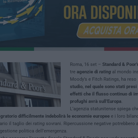
Roma, 16 set –
Standard & Poor’
tre
agenzie di
rating
al mondo in
Moody’s e Fitch Ratings, ha reso
studio, nel quale sono stati presi
effetti che il flusso continuo di i
profughi avrà sull’Europa
.
L’agenzia statunitense spiega c
ratorio difficilmente indebolirà le economie europee
e i loro bilan
rio il taglio dei
rating
sovrani. Ripercussione negative potrebbero a
 gestione politica dell’emergenza.