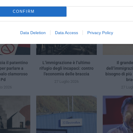
YOU MAY ALSO LIKE
CONFIRM
Data Deletion
Data Access
Privacy Policy
ia il patentino
L’immigrazione è l’ultimo
Il grand
per parlare a
rifugio degli incapaci: contro
dell’immigrazi
palo clamoroso
l’economia delle braccia
bisogno di più 
 Pd
bra
27 Luglio 2026
to 2026
27 Lug