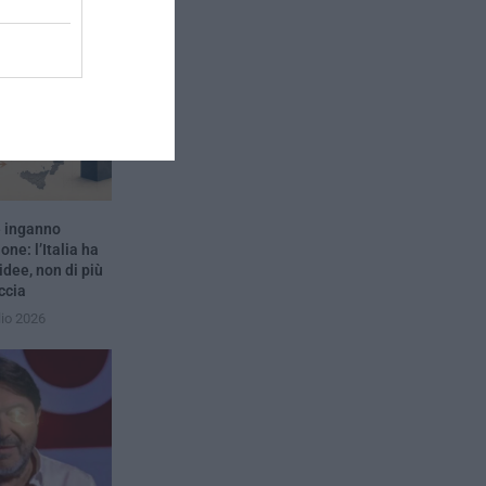
e inganno
one: l’Italia ha
idee, non di più
ccia
lio 2026