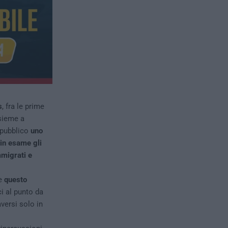
s
, fra le prime
sieme a
 pubblico
uno
 in esame gli
mmigrati e
he
questo
ci al punto da
versi solo in