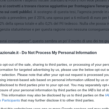
che concerne l’aspetto fiscale Standard & Poor’s non vede pesanti r
no si costretti a trovare risorse aggiuntive per fronteggiare l’eme
o sui conti pubblici
. A sostegno di questa tesi, l’agenzia prende in
do a prevedere, per il 2016, una spesa pari a 6 miliardi di euro per 
 2% della spesa totale e allo 0,2% del Pil tedesco. Nulla che possa i
’agenzia statunitense e per questa ragione con nessuna conseguenz
.
avrai conseguenze”, questo sembra un po’ il motto di uno dei tre gi
terracquea.
Standard & Poor’s, non dimentichiamolo, è quell’agenzi
azionale.it -
Do Not Process My Personal Information
abili aziende come Parmalat, Enron o Lehman Brothers
. La stessa c
 e negli Usa per aver manipolato il mercato con dati falsi sui deriva
 ministeri e la Guardia di finanza contestano a S&P anche l’aggravant
to opt-out of the sale, sharing to third parties, or processing of your per
formation for targeted advertising by us, please use the below opt-out s
Repubblica Italiana un danno patrimoniale di rilevantissima gravitá
” 
r selection. Please note that after your opt-out request is processed y
eing interest-based ads based on personal information utilized by us or
ssa agenzia ci viene a dire che la minaccia al nostro
rating
, che lor
disclosed to third parties prior to your opt-out. You may separately opt-
 gestiscono, potrebbe arrivare esclusivamente da una cattiva gesti
losure of your personal information by third parties on the IAB’s list of
mmigratoria dovuta per lo più alle divisioni politiche esistenti tra gl
. This information may also be disclosed by us to third parties on the
IA
ndard & Poor’s è che nazionalismi e populismi potrebbero crescere
Participants
that may further disclose it to other third parties.
 cadere nel dimenticatoio le “urgentissime” e “necessarie” riforme st
 that this website/app uses one or more Google services and may gath