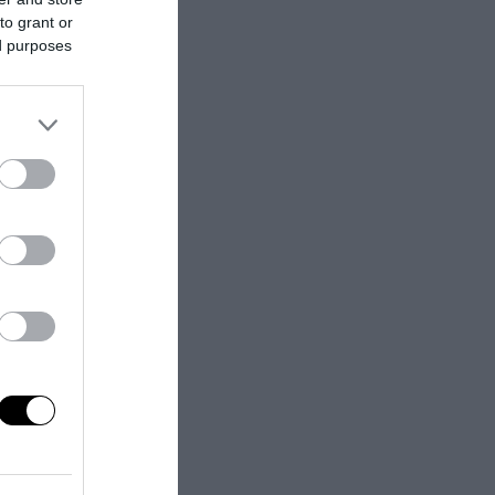
to grant or
zione
ed purposes
blemi. In tutti
Italia nel