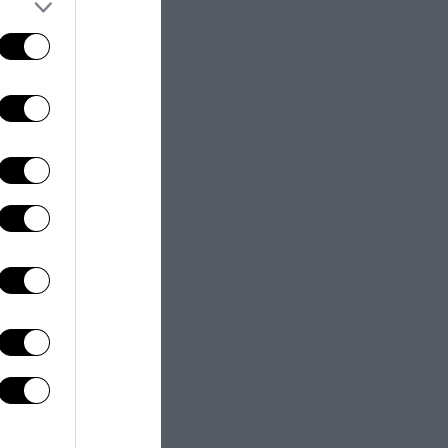
next post
igranti in Europa?
Impossibile”