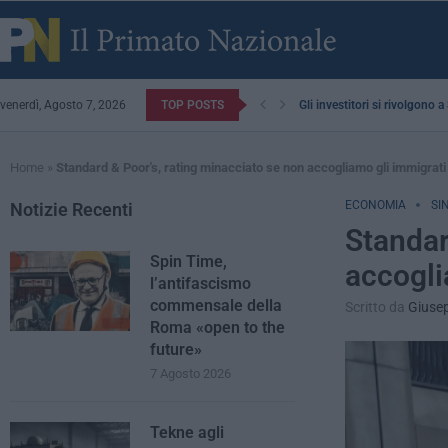
venerdì, Agosto 7, 2026
TOP POSTS
Gli investitori si rivolgono 
Home
»
Standard & Poor's, rating minacciato se non accogliamo gli immigrati
ECONOMIA
SI
Notizie Recenti
Standar
Spin Time,
accogli
l’antifascismo
commensale della
Scritto da
Giuse
Roma «open to the
future»
7 Agosto 2026
Tekne agli