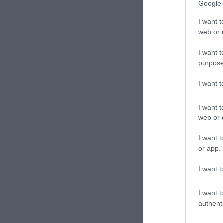
Google 
I want t
web or d
I want t
CONVIDIDI
purpose
I want 
I want t
web or d
I want t
or app.
I want t
previous post
La verità di Assa
dell'Occidente"
I want t
authenti