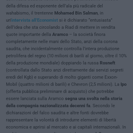
della difesa ed esponente dell’ala più radicale del
wahabismo, il trentenne
Mohamed Bin Salman
, in
un’
intervista all’Economist
si è dichiarato “entusiasta”
dell’idea che sta circolando a Riad di mettere in vendita
quote importante della
Aramco
– la società finora
completamente nelle mani dello Stato, anzi della corona
saudita, che incidentalmente controlla l’intera produzione
petrolifera del regno (10 milioni di barili al giorno, oltre il 10%
della produzione mondiale) doppiando la russa
Rosneft
(controllata dallo Stato anzi direttamente dai servizi segreti
eredi del Kgb) e superando di molto giganti come Exxon-
Mobil (quattro milioni di barili) e Chevron (2,5 milioni). La
Ipo
(offerta pubblica preliminare di acquisto) che potrebbe
essere lanciata sulla Aramco
segna una svolta nella storia
della compagnia nazionalizzata decenni fa
. Secondo le
dichiarazioni del falco saudita e altre fonti dovrebbe
rappresentare la volontà di introdurre elementi di libertà
economica e aprirsi al mercato e ai capitali internazionali. In