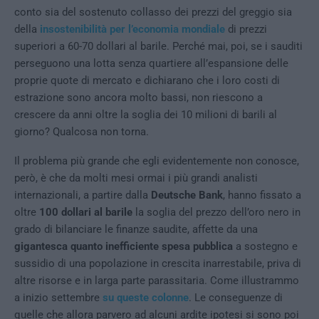
conto sia del sostenuto collasso dei prezzi del greggio sia
della
insostenibilità per l’economia mondiale
di prezzi
superiori a 60-70 dollari al barile. Perché mai, poi, se i sauditi
perseguono una lotta senza quartiere all’espansione delle
proprie quote di mercato e dichiarano che i loro costi di
estrazione sono ancora molto bassi, non riescono a
crescere da anni oltre la soglia dei 10 milioni di barili al
giorno? Qualcosa non torna.
Il problema più grande che egli evidentemente non conosce,
però, è che da molti mesi ormai i più grandi analisti
internazionali, a partire dalla
Deutsche Bank
, hanno fissato a
oltre
100 dollari al barile
la soglia del prezzo dell’oro nero in
grado di bilanciare le finanze saudite, affette da una
gigantesca quanto inefficiente spesa pubblica
a sostegno e
sussidio di una popolazione in crescita inarrestabile, priva di
altre risorse e in larga parte parassitaria. Come illustrammo
a inizio settembre
su queste colonne
. Le conseguenze di
quelle che allora parvero ad alcuni ardite ipotesi si sono poi