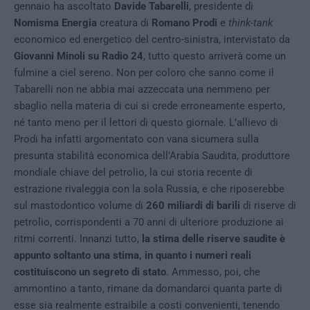
gennaio ha ascoltato
Davide Tabarelli
, presidente di
Nomisma Energia
creatura di
Romano Prodi
e
think-tank
economico ed energetico del centro-sinistra, intervistato da
Giovanni Minoli su Radio 24
, tutto questo arriverà come un
fulmine a ciel sereno. Non per coloro che sanno come il
Tabarelli non ne abbia mai azzeccata una nemmeno per
sbaglio nella materia di cui si crede erroneamente esperto,
né tanto meno per il lettori di questo giornale. L’allievo di
Prodi ha infatti argomentato con vana sicumera sulla
presunta stabilità economica dell’Arabia Saudita, produttore
mondiale chiave del petrolio, la cui storia recente di
estrazione rivaleggia con la sola Russia, e che riposerebbe
sul mastodontico volume di
260 miliardi di barili
di riserve di
petrolio, corrispondenti a 70 anni di ulteriore produzione ai
ritmi correnti. Innanzi tutto,
la stima delle riserve saudite è
appunto soltanto una stima, in quanto i numeri reali
costituiscono un segreto di stato
. Ammesso, poi, che
ammontino a tanto, rimane da domandarci quanta parte di
esse sia realmente estraibile a costi convenienti, tenendo