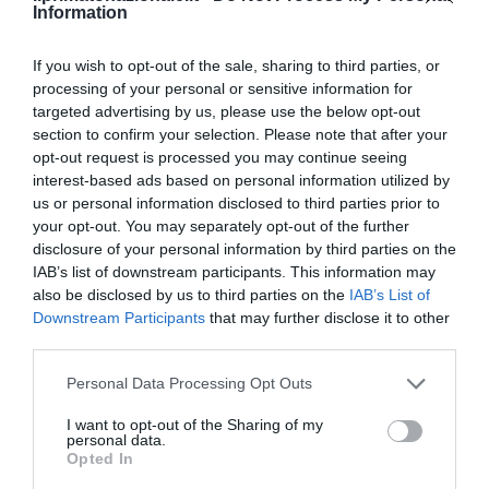
Information
massacro dei Saud.
Francesco Meneguzzo
If you wish to opt-out of the sale, sharing to third parties, or
processing of your personal or sensitive information for
targeted advertising by us, please use the below opt-out
section to confirm your selection. Please note that after your
ARABIA SAUDITA
ARAMCO
DAVIDE TABARELLI
opt-out request is processed you may continue seeing
ECONOMIST
IPO
MOHAMED BIN SALMAN
PETROLIO
interest-based ads based on personal information utilized by
us or personal information disclosed to third parties prior to
SAUD
SCIITI
your opt-out. You may separately opt-out of the further
disclosure of your personal information by third parties on the
IAB’s list of downstream participants. This information may
also be disclosed by us to third parties on the
IAB’s List of
0
CONVIDIDI
Downstream Participants
that may further disclose it to other
third parties.
Please note that this website/app uses one or more Google
Personal Data Processing Opt Outs
FRANCESCO MENEGUZZO
services and may gather and store information including but
not limited to your visit or usage behaviour. You may click to
I want to opt-out of the Sharing of my
personal data.
grant or deny consent to Google and its third-party tags to
Opted In
use your data for below specified purposes in below Google