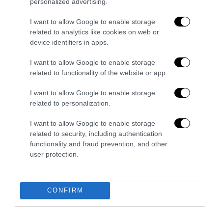
personalized advertising.
I want to allow Google to enable storage
related to analytics like cookies on web or
Spin Time, l’antifascismo commensale della Roma
device identifiers in apps.
«open to the future»
I want to allow Google to enable storage
7 Agosto 2026
related to functionality of the website or app.
I want to allow Google to enable storage
related to personalization.
I want to allow Google to enable storage
related to security, including authentication
functionality and fraud prevention, and other
user protection.
CONFIRM