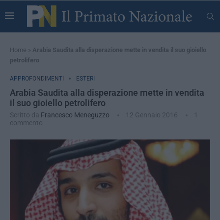
Home
»
Arabia Saudita alla disperazione mette in vendita il suo gioiello
petrolifero
APPROFONDIMENTI
ESTERI
Arabia Saudita alla disperazione mette in vendita
il suo gioiello petrolifero
Scritto da
Francesco Meneguzzo
12 Gennaio 2016
1
commento