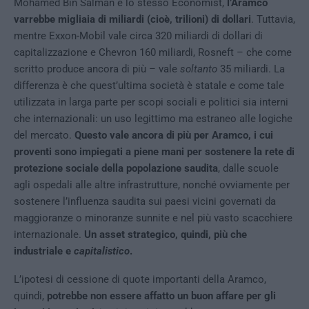
Mohamed Bin Salman e lo stesso Economist,
l’Aramco
varrebbe migliaia di miliardi (cioè, trilioni) di dollari
. Tuttavia,
mentre Exxon-Mobil vale circa 320 miliardi di dollari di
capitalizzazione e Chevron 160 miliardi, Rosneft – che come
scritto produce ancora di più – vale
soltanto
35 miliardi. La
differenza è che quest’ultima società è statale e come tale
utilizzata in larga parte per scopi sociali e politici sia interni
che internazionali: un uso legittimo ma estraneo alle logiche
del mercato.
Questo vale ancora di più per Aramco, i cui
proventi sono impiegati a piene mani per sostenere la rete di
protezione sociale della popolazione saudita
, dalle scuole
agli ospedali alle altre infrastrutture, nonché ovviamente per
sostenere l’influenza saudita sui paesi vicini governati da
maggioranze o minoranze sunnite e nel più vasto scacchiere
internazionale.
Un asset strategico, quindi, più che
industriale e
capitalistico
.
L’ipotesi di cessione di quote importanti della Aramco,
quindi,
potrebbe non essere affatto un buon affare per gli