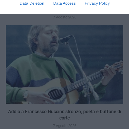
Tekne agli americani: il Golden Power è l’ultima trincea
Data Deletion
Data Access
Privacy Policy
di uno Stato senza politica...
7 Agosto 2026
Addio a Francesco Guccini: stronzo, poeta e buffone di
corte
7 Agosto 2026