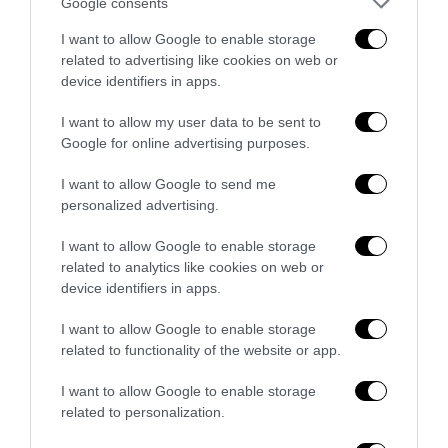
Google consents
Ceuta, la bufala dei «48mila rimpatri»: così la sinistra fa
I want to allow Google to enable storage
l’ancella di Sánchez
related to advertising like cookies on web or
1 Agosto 2026
device identifiers in apps.
I want to allow my user data to be sent to
Google for online advertising purposes.
I want to allow Google to send me
personalized advertising.
I want to allow Google to enable storage
related to analytics like cookies on web or
device identifiers in apps.
I want to allow Google to enable storage
related to functionality of the website or app.
I want to allow Google to enable storage
Berlino, il jihadista era già sorvegliato: l’Europa conosce
related to personalization.
la minaccia ma non riesce a...
29 Luglio 2026