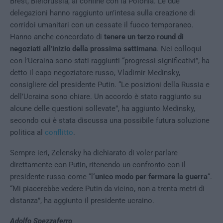
Brest, Bielorussia, al confine con la Polonia. Le due
delegazioni hanno raggiunto un’intesa sulla creazione di
corridoi umanitari con un cessate il fuoco temporaneo.
Hanno anche concordato di
tenere un terzo round di
negoziati all’inizio della prossima settimana
. Nei colloqui
con l’Ucraina sono stati raggiunti “progressi significativi”, ha
detto il capo negoziatore russo, Vladimir Medinsky,
consigliere del presidente Putin. “Le posizioni della Russia e
dell’Ucraina sono chiare. Un accordo è stato raggiunto su
alcune delle questioni sollevate”, ha aggiunto Medinsky,
secondo cui è stata discussa una possibile futura soluzione
politica al
conflitto
.
Sempre ieri, Zelensky ha dichiarato di voler parlare
direttamente con Putin, ritenendo un confronto con il
presidente russo come “l
‘unico modo per fermare la guerra
“.
“Mi piacerebbe vedere Putin da vicino, non a trenta metri di
distanza”, ha aggiunto il presidente ucraino.
Adolfo Spezzaferro