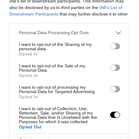
IAB’s list of downstream participants. This information may
also be disclosed by us to third parties on the
IAB’s List of
Downstream Participants
that may further disclose it to other
third parties.
Ceuta, non solo migranti: intelligence, pressioni e
Please note that this website/app uses one or more Google
Personal Data Processing Opt Outs
propaganda sulla frontiera spagnola
services and may gather and store information including but
4 Agosto 2026
not limited to your visit or usage behaviour. You may click to
I want to opt-out of the Sharing of my
personal data.
grant or deny consent to Google and its third-party tags to
Opted In
use your data for below specified purposes in below Google
consent section.
I want to opt-out of the Sale of my
Personal Data.
Opted In
I want to opt-out of processing my
Personal Data for Targeted Advertising.
Opted In
I want to opt-out of Collection, Use,
Retention, Sale, and/or Sharing of my
Personal Data that Is Unrelated with the
Purposes for which it was collected.
Opted Out