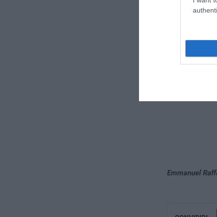
authenti
che odia tutto c
senza mezzi ter
Emmanuel Raff