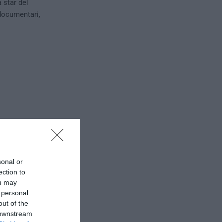
a star del
 documentari,
sonal or
ection to
ou may
 personal
out of the
 downstream
rqa, è