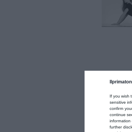
Ilprimaton
If you wish 
sensitive in
confirm you
continue se
information 
further disc
“
Non li posso pi