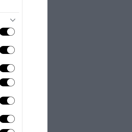
e frasi
zio” e connesse
el 2001, del
violenza ed
 cui, attraverso
slamica e la
ando rischia
ella Francia”
.
di
Marine Le
o tempo
“,
istro ed oggi
rice, che sulle
valori
o quello che è
a ricchezza
ella moda,
Della sinistra,