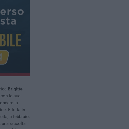
rice
Brigitte
 con le sue
condare la
ce. E lo fa in
cita, a febbraio,
, una raccolta