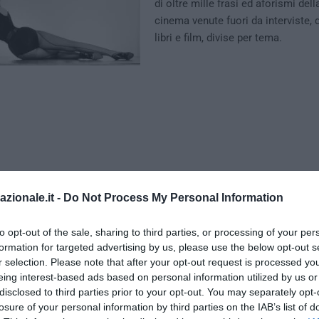
di oltre mille frasi ed aforismi dell
cinema venute fuori da interviste,
libri e film, divise per tema.
azionale.it -
Do Not Process My Personal Information
to opt-out of the sale, sharing to third parties, or processing of your per
formation for targeted advertising by us, please use the below opt-out s
r selection. Please note that after your opt-out request is processed y
eing interest-based ads based on personal information utilized by us or
disclosed to third parties prior to your opt-out. You may separately opt-
losure of your personal information by third parties on the IAB’s list of
ù di vedere, gli islamisti
.
Praticamente ovunque in Francia vedo bu