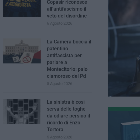
Copasir riconosce
all’antifascismo il
veto del disordine
6 Agosto 2026
La Camera boccia il
patentino
antifascista per
parlare a
Montecitorio: palo
clamoroso del Pd
5 Agosto 2026
La sinistra è così
serva delle toghe
da odiare persino il
ricordo di Enzo
Tortora
5 Agosto 2026