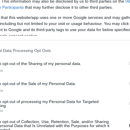
. This information may also be disclosed by us to third parties on the
IA
Che vivano come vogliano nei loro paesi d’origine ma qui non pret
Participants
that may further disclose it to other third parties.
costumi, le loro usanze e discriminazioni d’altre epoche:
la Francia 
 that this website/app uses one or more Google services and may gath
ezzi termini l’ex modella e cantante. Che poco dopo aggiunge: “
No
including but not limited to your visit or usage behaviour. You may click 
l’Algeria francese per poi accettare una Francia algerina.
Io non met
 to Google and its third-party tags to use your data for below specifi
ità ed i costumi degli altri. Che allo stesso modo non si tocchino i m
ogle consent section.
l Data Processing Opt Outs
o opt-out of the Sharing of my personal data.
In
o opt-out of the Sale of my Personal Data.
In
to opt-out of processing my Personal Data for Targeted
ing.
In
o opt-out of Collection, Use, Retention, Sale, and/or Sharing
 ritiratasi dal mondo del cinema negli anni Settanta, Brigitte Bardot
ersonal Data that Is Unrelated with the Purposes for which it
simili. Oltre ad essere molto attiva nella tutela dei diritti degli anim
lected.