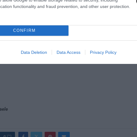
cation functionality and fraud prevention, and other user protection.
iò che è lussuoso, elegante, tutto ciò che è un po’ fuori dall’ordinari
mini Brigitte Bardot.
CONFIRM
Data Deletion
Data Access
Privacy Policy
aele
0