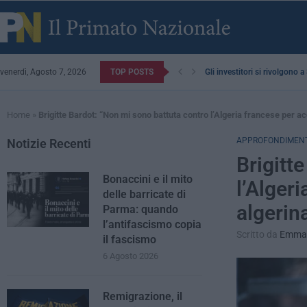
venerdì, Agosto 7, 2026
TOP POSTS
Gli investitori si rivolgono 
Home
»
Brigitte Bardot: “Non mi sono battuta contro l’Algeria francese per a
APPROFONDIMENT
Notizie Recenti
Brigitt
Bonaccini e il mito
l’Alger
delle barricate di
algerin
Parma: quando
l’antifascismo copia
Scritto da
Emman
il fascismo
6 Agosto 2026
Remigrazione, il