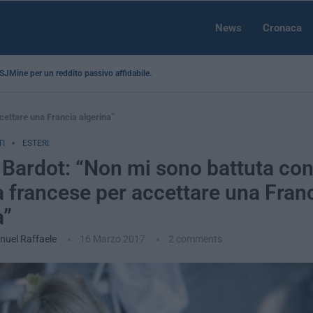
News
Cronaca
a SJMine per un reddito passivo affidabile...
ccettare una Francia algerina”
I
ESTERI
e Bardot: “Non mi sono battuta con
ia francese per accettare una Fran
a”
uel Raffaele
16 Marzo 2017
2 comments