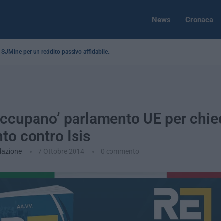
News
Cronaca
 a SJMine per un reddito passivo affidabile...
occupano’ parlamento UE per chie
nto contro Isis
dazione
7 Ottobre 2014
0 commento