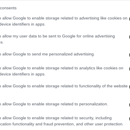
consents
YOU MAY ALSO LIKE
o allow Google to enable storage related to advertising like cookies on
evice identifiers in apps.
o allow my user data to be sent to Google for online advertising
s.
to allow Google to send me personalized advertising.
o allow Google to enable storage related to analytics like cookies on
ismo colpisce il
Thomas ucciso perché bianco:
Mamdami h
evice identifiers in apps.
etuo fallimento
la giustizia rompe il muro di
arrest
egrazione
silenzio
23 Lug
o allow Google to enable storage related to functionality of the website
io 2026
25 Luglio 2026
o allow Google to enable storage related to personalization.
o allow Google to enable storage related to security, including
cation functionality and fraud prevention, and other user protection.