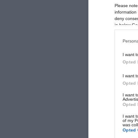
Please note
information 
deny consent
in below Go
Persona
CONVIDIDI
I want t
Opted 
I want t
Opted 
I want 
Advertis
Opted 
I want t
previous post
of my P
A Kobane si comb
was col
Opted 
Arin e delle com