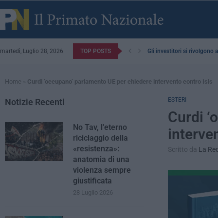
martedì, Luglio 28, 2026
TOP POSTS
Gli investitori si rivolgono
Home
»
Curdi ‘occupano’ parlamento UE per chiedere intervento contro Isis
ESTERI
Notizie Recenti
Curdi ‘
No Tav, l’eterno
interve
riciclaggio della
«resistenza»:
Scritto da
La Re
anatomia di una
violenza sempre
giustificata
28 Luglio 2026