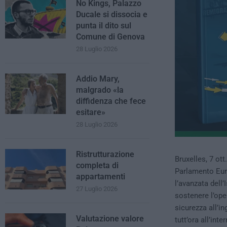
No Kings, Palazzo
Ducale si dissocia e
punta il dito sul
Comune di Genova
28 Luglio 2026
Addio Mary,
malgrado «la
diffidenza che fece
esitare»
28 Luglio 2026
Ristrutturazione
Bruxelles, 7 ot
completa di
Parlamento Euro
appartamenti
l’avanzata dell’
27 Luglio 2026
sostenere l’ope
sicurezza all’i
Valutazione valore
tutt’ora all’inte