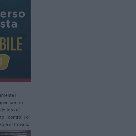
amente il
ropee contro
ndo loro di
 i controlli di
eo e si trovano