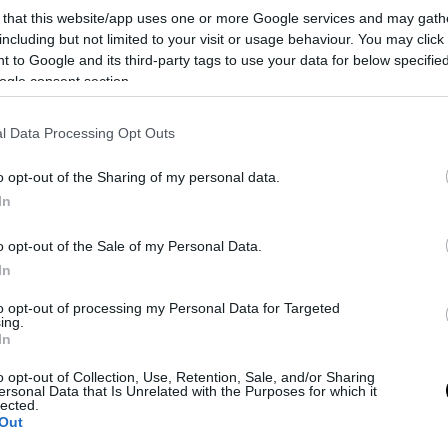
 that this website/app uses one or more Google services and may gath
including but not limited to your visit or usage behaviour. You may click 
 to Google and its third-party tags to use your data for below specifi
ogle consent section.
l Data Processing Opt Outs
0
o opt-out of the Sharing of my personal data.
In
LA REDAZIONE
o opt-out of the Sale of my Personal Data.
In
to opt-out of processing my Personal Data for Targeted
ing.
In
o opt-out of Collection, Use, Retention, Sale, and/or Sharing
ersonal Data that Is Unrelated with the Purposes for which it
atte ancora: il sacrificio di
Madrid, altri due casi
lected.
Out
battenti curde anti-Isis