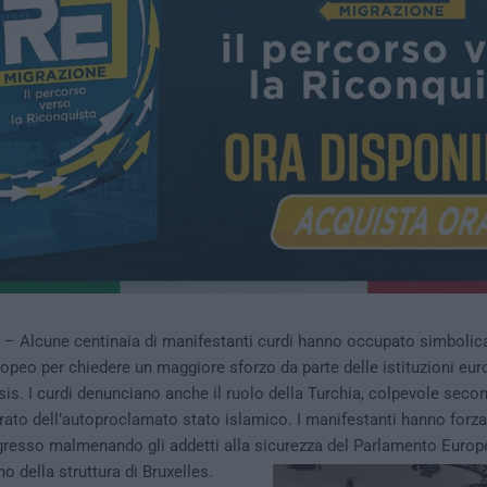
t. – Alcune centinaia di manifestanti curdi hanno occupato simbolic
peo per chiedere un maggiore sforzo da parte delle istituzioni eu
Isis. I curdi denunciano anche il ruolo della Turchia, colpevole seco
rato dell’autoproclamato stato islamico. I manifestanti hanno forzato
ngresso malmenando gli addetti alla sicurezza del Parlamento Europ
rno della struttura di Bruxelles.