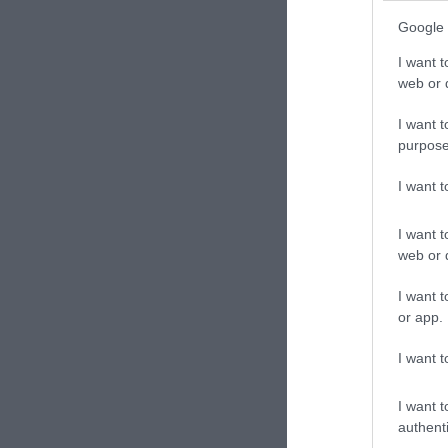
Google 
I want t
web or d
I want t
purpose
I want 
I want t
Berlino, l’islam
web or d
Pride: il perp
dell’int
I want t
27 Lugl
or app.
I want t
I want t
authenti