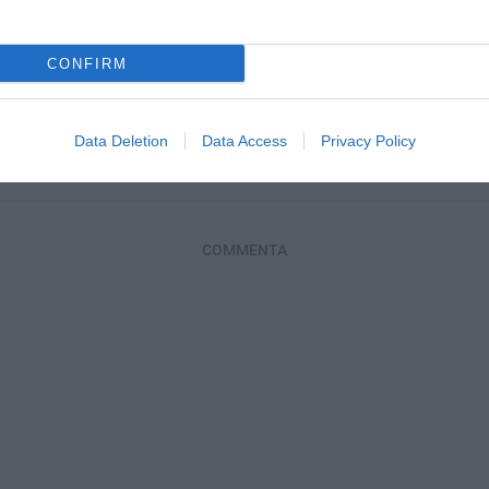
l’India: attese,
La sanatoria di Sánchez
Il metallo e i
CONFIRM
quilibri di una
regolarizza 1,2 milioni di
Magnum di Erd
composita
migranti: ecco come
teatrino p
cambieranno i connotati...
io 2026
11 Lug
Data Deletion
Data Access
Privacy Policy
15 Luglio 2026
COMMENTA