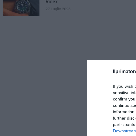
Rolex
27 Luglio 2026
Ilprimaton
If you wish 
sensitive in
confirm you
continue se
information 
further disc
participants
Downstream 