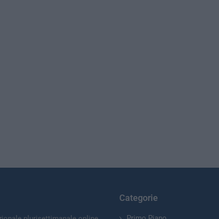
Categorie
Primo Piano
zionale plurisettimanale online