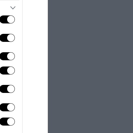
as a dream:
are Bibi
lio 2026