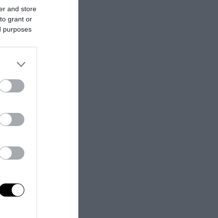
er and store
to grant or
ed purposes
next post
 sospetti di Ebola