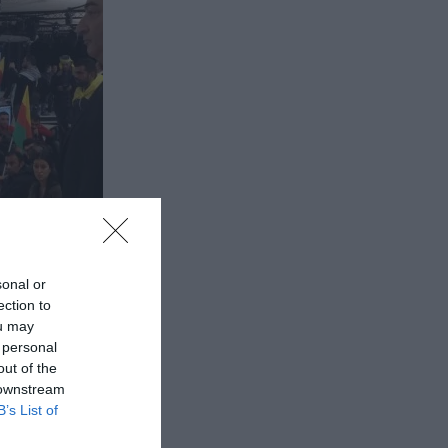
sonal or
ection to
ou may
 personal
out of the
 downstream
B’s List of