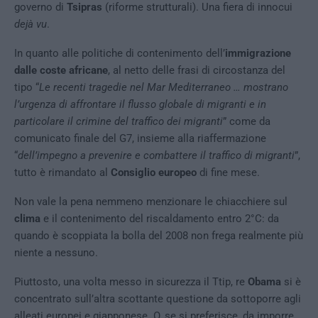
governo di
Tsipras
(riforme strutturali). Una fiera di innocui
dejà vu
.
In quanto alle politiche di contenimento dell’
immigrazione
dalle coste africane
, al netto delle frasi di circostanza del
tipo “
Le recenti tragedie nel Mar Mediterraneo … mostrano
l’urgenza di affrontare il flusso globale di migranti e in
particolare il crimine del traffico dei migranti
” come da
comunicato finale del G7, insieme alla riaffermazione
“
dell’impegno a prevenire e combattere il traffico di migranti
”,
tutto è rimandato al
Consiglio europeo
di fine mese.
Non vale la pena nemmeno menzionare le chiacchiere sul
clima
e il contenimento del riscaldamento entro 2°C: da
quando è scoppiata la bolla del 2008 non frega realmente più
niente a nessuno.
Piuttosto, una volta messo in sicurezza il Ttip, re
Obama
si è
concentrato sull’altra scottante questione da sottoporre agli
alleati europei e giapponese. O, se si preferisce, da imporre