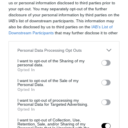
us or personal information disclosed to third parties prior to
Stati Uniti, quindi dobbiamo riconoscere che molti dei paesi
your opt-out. You may separately opt-out of the further
su cui stiamo contando per continuare e rinforzare queste
disclosure of your personal information by third parties on the
sanzioni sono paesi che lo fanno al costo di qualche sacrifico
IAB’s list of downstream participants. This information may
per le loro economie
”. Del resto, perché fingere se ai popoli
also be disclosed by us to third parties on the
IAB’s List of
europei visibilmente non importa più di tanto, pur non
Downstream Participants
that may further disclose it to other
comprendendo in nome di quali valori o questioni di
third parties.
sicurezza ci stiamo facendo del male?
Please note that this website/app uses one or more Google
Personal Data Processing Opt Outs
services and may gather and store information including but
E finora non si è visto niente, perché la Russia continua a
not limited to your visit or usage behaviour. You may click to
I want to opt-out of the Sharing of my
rifornirci di gas e petrolio ed impedire che l’Europa atlantista
personal data.
grant or deny consent to Google and its third-party tags to
si trasformi in uno scenario da
Mad Max
. Per ora.
Opted In
use your data for below specified purposes in below Google
consent section.
I want to opt-out of the Sale of my
Francesco Meneguzzo
Personal Data.
Opted In
I want to opt-out of processing my
Personal Data for Targeted Advertising.
0
CONVIDIDI
Opted In
I want to opt-out of Collection, Use,
Retention, Sale, and/or Sharing of my