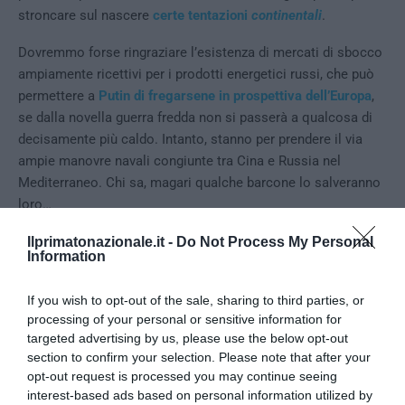
stroncare sul nascere
certe tentazioni
continentali
.
Dovremmo forse ringraziare l’esistenza di mercati di sbocco
ampiamente ricettivi per i prodotti energetici russi, che può
permettere a
Putin di fregarsene in prospettiva dell’Europa
,
se dalla novella guerra fredda non si passerà a qualcosa di
decisamente più caldo. Intanto, stanno per prendere il via
ampie manovre navali congiunte tra Cina e Russia nel
Mediterraneo. Chi sa, magari qualche barcone lo salveranno
loro…
L’ironia di tutto questo, comunque, è che l’amministrazione
Ilprimatonazionale.it -
Do Not Process My Personal
Information
Usa
riconosce ufficialmente
che qualsiasi speranza di
crescita europea è
paralizzata
dall’effetto delle sanzioni alla
If you wish to opt-out of the sale, sharing to third parties, or
Russia: “
L’impegno richiesto a carico dei nostri partner
processing of your personal or sensitive information for
europei per realizzare e mantenere queste sanzioni è
targeted advertising by us, please use the below opt-out
significativo
”, ha dichiarato ieri Josh Earnest, responsabile
section to confirm your selection. Please note that after your
stampa della Casa Bianca. “
Loro [gli europei] hanno
opt-out request is processed you may continue seeing
economie che sono più integrate con la Russia rispetto agli
interest-based ads based on personal information utilized by