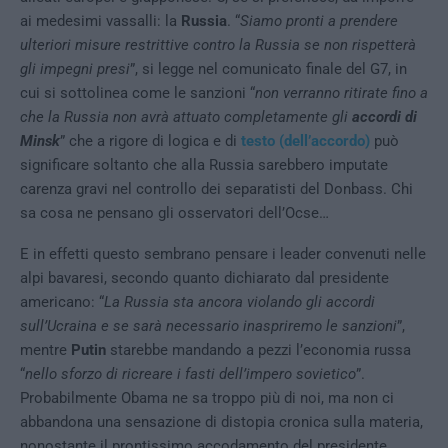
ai medesimi vassalli: la
Russia
. “
Siamo pronti a prendere
ulteriori misure restrittive contro la Russia se non rispetterà
gli impegni presi
”, si legge nel comunicato finale del G7, in
cui si sottolinea come le sanzioni “
non verranno ritirate fino a
che la Russia non avrà attuato completamente gli
accordi di
Minsk
” che a rigore di logica e di
testo (dell’accordo)
può
significare soltanto che alla Russia sarebbero imputate
carenza gravi nel controllo dei separatisti del Donbass. Chi
sa cosa ne pensano gli osservatori dell’Ocse…
E in effetti questo sembrano pensare i leader convenuti nelle
alpi bavaresi, secondo quanto dichiarato dal presidente
americano: “
La Russia sta ancora violando gli accordi
sull’Ucraina e se sarà necessario inaspriremo le sanzioni
”,
mentre
Putin
starebbe mandando a pezzi l’economia russa
“
nello sforzo di ricreare i fasti dell’impero sovietico
”.
Probabilmente Obama ne sa troppo più di noi, ma non ci
abbandona una sensazione di distopia cronica sulla materia,
nonostante il prontissimo accodamento del presidente