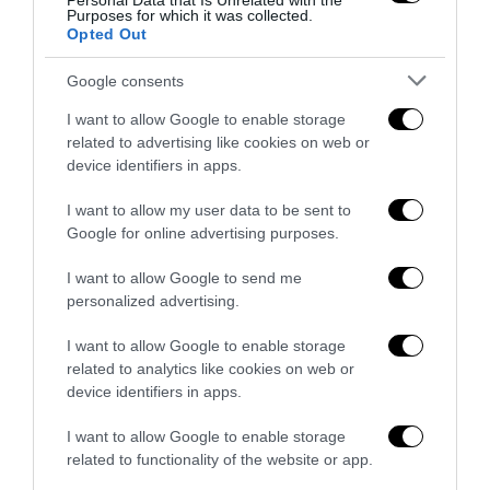
Personal Data that Is Unrelated with the
FRANCESCO MENEGUZZO
Purposes for which it was collected.
Opted Out
Google consents
I want to allow Google to enable storage
related to advertising like cookies on web or
previous post
device identifiers in apps.
Social network: elogio ragionato del web-leninismo di Marco
Rizzo
I want to allow my user data to be sent to
next post
Google for online advertising purposes.
Il mondo gay “chiagne e fotte”: protestano contro il Miur, ma
I want to allow Google to send me
hanno vinto loro
personalized advertising.
I want to allow Google to enable storage
YOU MAY ALSO LIKE
related to analytics like cookies on web or
device identifiers in apps.
I want to allow Google to enable storage
related to functionality of the website or app.