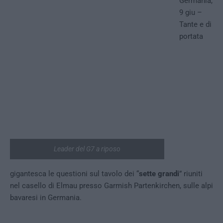
Germania,
9 giu –
Tante e di
portata
Leader del G7 a riposo
gigantesca le questioni sul tavolo dei “
sette grandi
” riuniti
nel casello di Elmau presso Garmish Partenkirchen, sulle alpi
bavaresi in Germania.