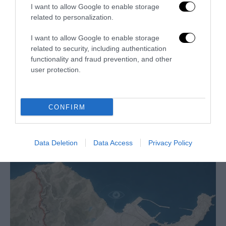
I want to allow Google to enable storage
related to personalization.
I want to allow Google to enable storage
related to security, including authentication
functionality and fraud prevention, and other
user protection.
CONFIRM
La Camera boccia il patentino antifascista per parlare a
Montecitorio: palo clamoroso del Pd
5 Agosto 2026
Data Deletion
Data Access
Privacy Policy