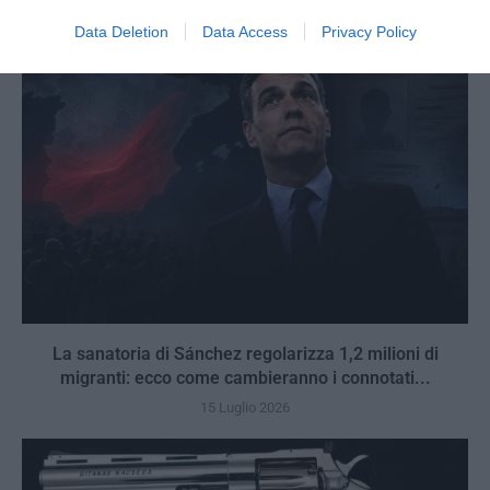
Data Deletion
Data Access
Privacy Policy
La sanatoria di Sánchez regolarizza 1,2 milioni di
migranti: ecco come cambieranno i connotati...
15 Luglio 2026