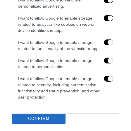
personalized advertising.
Mamdami has a dream: arrestare Bibi
I want to allow Google to enable storage
23 Luglio 2026
related to analytics like cookies on web or
device identifiers in apps.
I want to allow Google to enable storage
related to functionality of the website or app.
I want to allow Google to enable storage
related to personalization.
I want to allow Google to enable storage
related to security, including authentication
functionality and fraud prevention, and other
user protection.
Uno sguardo sull’India: attese, aspettative, equilibri di
CONFIRM
una nazione composita
20 Luglio 2026