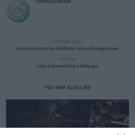
GIORGIO NIGRA
previous post
Ecco come Renzi ha falsificato i dati sull’occupazione
next post
Liste di proscrizione e lobby gay
YOU MAY ALSO LIKE