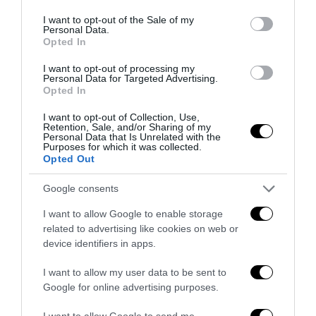
use your data for below specified purposes in below Google
consent section.
I want to opt-out of the Sale of my
Personal Data.
Opted In
I want to opt-out of processing my
Thomas ucciso perché bianco: la giustizia rompe il muro
Personal Data for Targeted Advertising.
Opted In
di silenzio
25 Luglio 2026
I want to opt-out of Collection, Use,
Retention, Sale, and/or Sharing of my
Personal Data that Is Unrelated with the
Purposes for which it was collected.
Opted Out
Google consents
I want to allow Google to enable storage
related to advertising like cookies on web or
device identifiers in apps.
I want to allow my user data to be sent to
Google for online advertising purposes.
I want to allow Google to send me