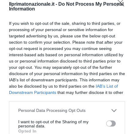
Ilprimatonazionale.it -
Do Not Process My Personal
Information
If you wish to opt-out of the sale, sharing to third parties, or
processing of your personal or sensitive information for
targeted advertising by us, please use the below opt-out
section to confirm your selection. Please note that after your
opt-out request is processed you may continue seeing
Berlino, l’islamismo colpisce il Pride: il perpetuo
interest-based ads based on personal information utilized by
fallimento dell’integrazione
us or personal information disclosed to third parties prior to
your opt-out. You may separately opt-out of the further
27 Luglio 2026
disclosure of your personal information by third parties on the
IAB’s list of downstream participants. This information may
also be disclosed by us to third parties on the
IAB’s List of
Downstream Participants
that may further disclose it to other
third parties.
Please note that this website/app uses one or more Google
Personal Data Processing Opt Outs
services and may gather and store information including but
not limited to your visit or usage behaviour. You may click to
I want to opt-out of the Sharing of my
personal data.
grant or deny consent to Google and its third-party tags to
Opted In