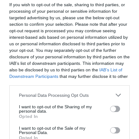
If you wish to opt-out of the sale, sharing to third parties, or
La Camera boccia il patentino antifascista per parlare a
processing of your personal or sensitive information for
Montecitorio: palo clamoroso del Pd
targeted advertising by us, please use the below opt-out
section to confirm your selection. Please note that after your
5 Agosto 2026
opt-out request is processed you may continue seeing
interest-based ads based on personal information utilized by
us or personal information disclosed to third parties prior to
your opt-out. You may separately opt-out of the further
disclosure of your personal information by third parties on the
IAB’s list of downstream participants. This information may
also be disclosed by us to third parties on the
IAB’s List of
Downstream Participants
that may further disclose it to other
third parties.
Please note that this website/app uses one or more Google
Personal Data Processing Opt Outs
services and may gather and store information including but
not limited to your visit or usage behaviour. You may click to
I want to opt-out of the Sharing of my
personal data.
grant or deny consent to Google and its third-party tags to
Opted In
use your data for below specified purposes in below Google
consent section.
Ceuta, non solo migranti: intelligence, pressioni e
I want to opt-out of the Sale of my
Personal Data.
propaganda sulla frontiera spagnola
Opted In