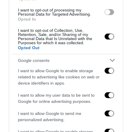
4 Agosto 2026
I want to opt-out of processing my
Personal Data for Targeted Advertising.
Opted In
I want to opt-out of Collection, Use,
Retention, Sale, and/or Sharing of my
Personal Data that Is Unrelated with the
Purposes for which it was collected.
Opted Out
Google consents
I want to allow Google to enable storage
related to advertising like cookies on web or
device identifiers in apps.
I want to allow my user data to be sent to
Ceuta, la bufala dei «48mila rimpatri»: così la sinistra fa
Google for online advertising purposes.
l’ancella di Sánchez
I want to allow Google to send me
1 Agosto 2026
personalized advertising.
I want to allow Google to enable storage