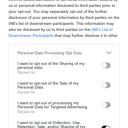
us or personal information disclosed to third parties prior to
your opt-out. You may separately opt-out of the further
disclosure of your personal information by third parties on the
Ceuta, non solo migranti: intelligence, pressioni e
IAB’s list of downstream participants. This information may
propaganda sulla frontiera spagnola
also be disclosed by us to third parties on the
IAB’s List of
Downstream Participants
that may further disclose it to other
4 Agosto 2026
third parties.
Please note that this website/app uses one or more Google
Personal Data Processing Opt Outs
services and may gather and store information including but
not limited to your visit or usage behaviour. You may click to
I want to opt-out of the Sharing of my
personal data.
grant or deny consent to Google and its third-party tags to
Opted In
use your data for below specified purposes in below Google
consent section.
I want to opt-out of the Sale of my
Personal Data.
Opted In
I want to opt-out of processing my
Personal Data for Targeted Advertising.
Opted In
I want to opt-out of Collection, Use,
Retention, Sale, and/or Sharing of my