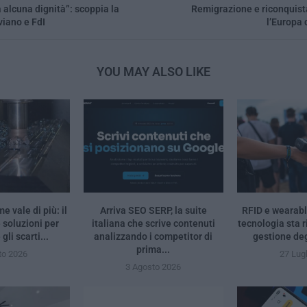
 alcuna dignità”: scoppia la
Remigrazione e riconquista
viano e FdI
l’Europa 
YOU MAY ALSO LIKE
e vale di più: il
Arriva SEO SERP, la suite
RFID e wearabl
 soluzioni per
italiana che scrive contenuti
tecnologia sta 
li scarti...
analizzando i competitor di
gestione deg
prima...
to 2026
27 Lug
3 Agosto 2026