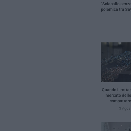
“Sciacallo senza
polemica tra Sa
Quando il rottam
mercato delle
compattare g
3 Agos