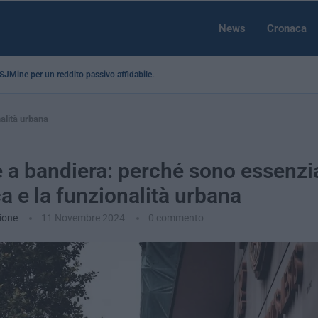
News
Cronaca
a SJMine per un reddito passivo affidabile...
nalità urbana
 a bandiera: perché sono essenzia
ca e la funzionalità urbana
ione
11 Novembre 2024
0 commento