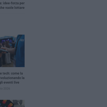
: idee-forza per
che vuole lottare
e tech: come la
rivoluzionando la
li eventi live
lio 2026