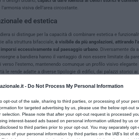
er il design urbano,
capaci di dare identità ai centri storici e commer
’armonia visiva dell’area circostante.
zionale ed estetica
diera si distingue per la capacità di combinare estetica e funzional
ie alla struttura bifacciale,
è visibile da più angolazioni, attirando l’
 imporsi eccessivamente sul paesaggio urbano
. Diversamente da a
 insegne a bandiera hanno il vantaggio di non essere limitate da pare
i verso l’esterno, mantenendo comunque un profilo visivo elegante 
ità le rende adatte a diverse tipologie di edifici, dai palazzi storici a
rciali. Oltre all’aspetto funzionale, le insegne a bandiera posson
azionale.it -
Do Not Process My Personal Information
uno stile che si integri armoniosamente con l’estetica della città. 
 un’insegna in metallo lavorato a mano può mantenere l’atmosfera tra
tieri più moderni si possono utilizzare materiali innovativi, come il 
to opt-out of the sale, sharing to third parties, or processing of your per
formation for targeted advertising by us, please use the below opt-out s
dare un tocco contemporaneo senza stravolgere l’ambiente.
r selection. Please note that after your opt-out request is processed y
bandiera ben studiata: la chiave per distinguer
eing interest-based ads based on personal information utilized by us or
disclosed to third parties prior to your opt-out. You may separately opt-
losure of your personal information by third parties on the IAB’s list of
ndiera ben studiata può fare la differenza nel rafforzare l’identità d