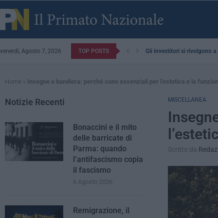
venerdì, Agosto 7, 2026
TOP POSTS
Gli investitori si rivolgono 
Home
»
Insegne a bandiera: perché sono essenziali per l’estetica e la funzio
MISCELLANEA
Notizie Recenti
Insegne
Bonaccini e il mito
l’esteti
delle barricate di
Parma: quando
Scritto da
Redaz
l’antifascismo copia
il fascismo
6 Agosto 2026
Remigrazione, il