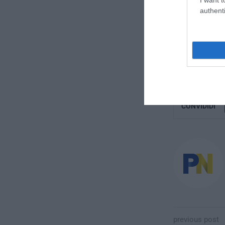
authenti
insegne troppo i
passante, rispo
mantenere intat
visivo. L’inseg
l’armonia tra i 
CONVIDIDI
previous post