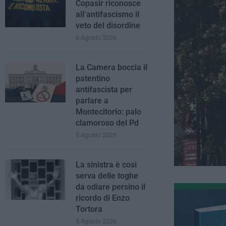
Copasir riconosce
all’antifascismo il
veto del disordine
6 Agosto 2026
La Camera boccia il
patentino
antifascista per
parlare a
Montecitorio: palo
clamoroso del Pd
5 Agosto 2026
La sinistra è così
serva delle toghe
da odiare persino il
ricordo di Enzo
Tortora
5 Agosto 2026