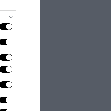
tori a trovare
pensati per
come
alluminio,
e tradizionali
Una delle
bandiera, che
 a essere eco-
insegna, senza
lte
o alle insegne
che uniche di
no l’uso di