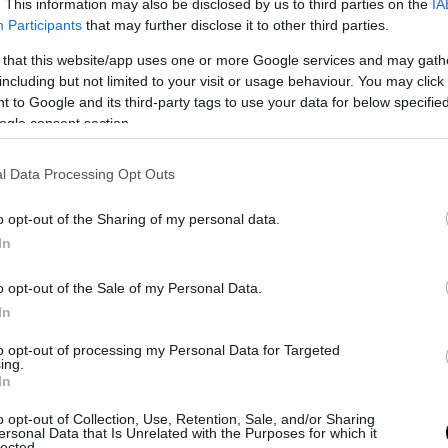
. This information may also be disclosed by us to third parties on the
IA
atamente riconoscibile. La chiave di una buona insegna è nel desi
Participants
that may further disclose it to other third parties.
ori e l’estetica del marchio, risultando coerente e accattivante
. Nel 
 progettata non solo comunica un messaggio, ma contribuisce a cre
 that this website/app uses one or more Google services and may gath
including but not limited to your visit or usage behaviour. You may click 
vo per i cittadini. Questo tipo di insegna è particolarmente indicato 
 to Google and its third-party tags to use your data for below specifi
uersi dalla concorrenza, grazie alla possibilità di personalizzare la s
ogle consent section.
contesto urbano, infatti, l’insegna a bandiera diventa quasi un’esten
dattandosi ai quartieri storici
e a quelli più moderni senza comprom
l Data Processing Opt Outs
In questo modo, l’insegna non è solo uno strumento di marketing, 
 città, in grado di valorizzarne il patrimonio visivo.
o opt-out of the Sharing of my personal data.
segne a bandiera migliorano l’esperienza dei 
In
o opt-out of the Sale of my Personal Data.
andiera non sono semplici accessori di design: svolgono una funzi
In
ll’orientamento dei passanti. La loro visibilità a distanza e l’orien
rmettono alle persone di
individuare facilmente negozi, ristoranti e 
to opt-out of processing my Personal Data for Targeted
care all’interno di vetrine o insegne piatte. Questo rende l’esperien
ing.
In
più piacevole e immediata. In molte città, l’utilizzo strategico di ins
are un flusso naturale di movimento, guidando le persone verso luog
o opt-out of Collection, Use, Retention, Sale, and/or Sharing
ersonal Data that Is Unrelated with the Purposes for which it
iali. Pensiamo, ad esempio, a una zona turistica con diverse attiv
lected.