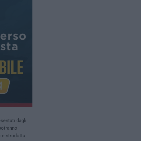
esentati dagli
 potranno
 reintrodotta