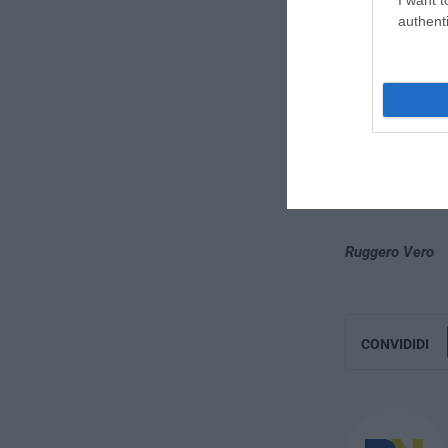
authenti
Ruggero Vero
CONVIDIDI