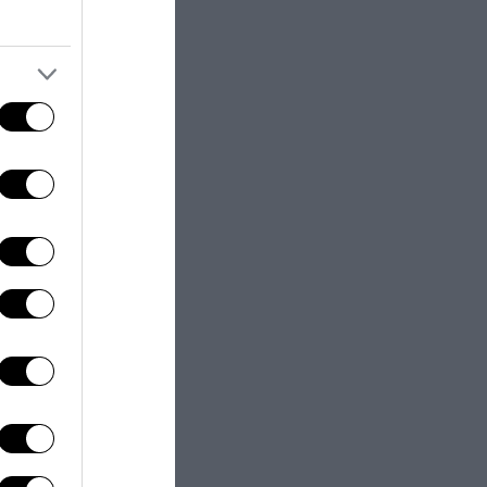
tutti i
ricorsi
 risbloccati e a
dello Stato di
 anche ad
 factor
(fattore
Covid per
’origine ci sia
alla
a nostra è tra
a dell'”esempio