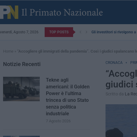
venerdì, Agosto 7, 2026
TOP POSTS
Gli investitori si rivolgono 
Home
»
“Accogliere gli immigrati della pandemia”. Così i giudici spalancano le
CRONACA
PRI
Notizie Recenti
“Accogl
Tekne agli
giudici
americani: il Golden
Power è l’ultima
Scritto da
La Re
trincea di uno Stato
senza politica
industriale
7 Agosto 2026