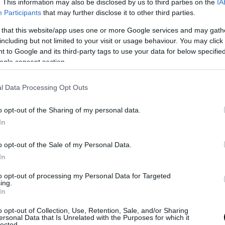
. This information may also be disclosed by us to third parties on the
IA
ta la
sintesi tra sinistra politica e magistratura politicizzata partor
Participants
that may further disclose it to other third parties.
co sulla pelle degli italiani
. Concedendo di fatto il diritto a stare in 
i clandestinamente sulle nostre coste. In barba a qualsiasi norma 
 that this website/app uses one or more Google services and may gath
including but not limited to your visit or usage behaviour. You may click 
sanitario, nei confronti dei nostri concittadini a cui si chiede di ri
 to Google and its third-party tags to use your data for below specifi
pria attività. Nuovamente
ha la meglio l’interesse economico della s
ogle consent section.
igrazionista che spazia tra tribunali ed alcuni studi legali
. Fino ad
ive che gestiscono accoglienza e “integrazione” con soldi pubblici.
l Data Processing Opt Outs
o opt-out of the Sharing of my personal data.
In
o opt-out of the Sale of my Personal Data.
In
to opt-out of processing my Personal Data for Targeted
ing.
In
o opt-out of Collection, Use, Retention, Sale, and/or Sharing
ersonal Data that Is Unrelated with the Purposes for which it
lected.