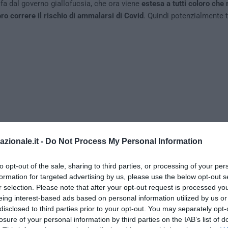
fa dal governo giallofucsia, che ora viene
estesa a tutti coloro che 
o correre il rischio di ammalarsi di Covid
. Quindi potenzialmente t
azionale.it -
Do Not Process My Personal Information
to opt-out of the sale, sharing to third parties, or processing of your per
formation for targeted advertising by us, please use the below opt-out s
r selection. Please note that after your opt-out request is processed y
 giuridico sulla pelle degli italiani
eing interest-based ads based on personal information utilized by us or
disclosed to third parties prior to your opt-out. You may separately opt-
losure of your personal information by third parties on the IAB’s list of
ne. Anziché stringere le maglie dell’immigrazione illegale in piena 