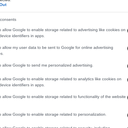
 ricorsi degli immigrati “diniegati”
Out
 dal
Corriere della Sera
, in questi giorni si stanno rivedendo appunto 
consents
 “diniegati” bloccati dal 2018 grazie al
decreto Salvini
. Ricorsi ora
o allow Google to enable storage related to advertising like cookies on
icato questo nuovo parametro
. Ciò porterà, oltre all’obbligo da parte 
evice identifiers in apps.
n aveva diritto fino a pochi giorni fa a stare sul nostro territorio,
i nuovi clandestini. A causa del rischio di un forte e potenziale
pull
o allow my user data to be sent to Google for online advertising
s.
ini basterà dire che nel Paese d’origine c’è il 
to allow Google to send me personalized advertising.
a protezione
o allow Google to enable storage related to analytics like cookies on
tto questo
basterà verosimilmente sostenere che nel proprio Paese d
evice identifiers in apps.
enere la protezione in Italia
. Un paradosso che andrà spiegato bene 
o allow Google to enable storage related to functionality of the website
mata da mesi di restrizioni e divieti. Anche alla luce del fatto che l
ondo con il più alto tasso di mortalità causato dal Covid. Alla facci
rato da Conte e soci.
o allow Google to enable storage related to personalization.
o allow Google to enable storage related to security, including