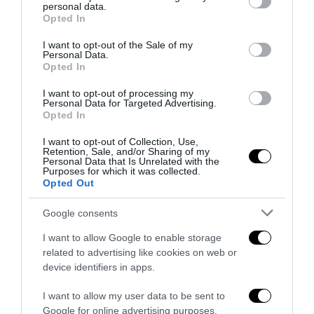
personal data.
grant or deny consent to Google and its third-party tags to
Opted In
use your data for below specified purposes in below Google
consent section.
I want to opt-out of the Sale of my
Personal Data.
Opted In
I want to opt-out of processing my
Personal Data for Targeted Advertising.
Opted In
I want to opt-out of Collection, Use,
Retention, Sale, and/or Sharing of my
Personal Data that Is Unrelated with the
Purposes for which it was collected.
Opted Out
Google consents
I want to allow Google to enable storage
related to advertising like cookies on web or
APPROFONDIMENTI
CULTURA
SENZA CATEGORIA
device identifiers in apps.
Criticate Victoria's Secret? Allora vi
I want to allow my user data to be sent to
meritate Michela Murgia
Google for online advertising purposes.