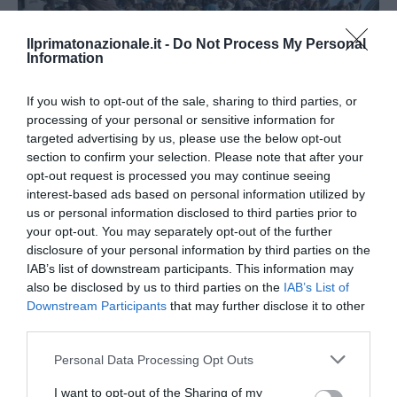
Ilprimatonazionale.it -
Do Not Process My Personal
Information
If you wish to opt-out of the sale, sharing to third parties, or
processing of your personal or sensitive information for
targeted advertising by us, please use the below opt-out
section to confirm your selection. Please note that after your
opt-out request is processed you may continue seeing
interest-based ads based on personal information utilized by
us or personal information disclosed to third parties prior to
APPROFONDIMENTI
POLITICA
SENZA CATEGORIA
your opt-out. You may separately opt-out of the further
Patto Onu immigrazione, l’Italia si
disclosure of your personal information by third parties on the
sfila? La Lega pronta a dire no
IAB’s list of downstream participants. This information may
also be disclosed by us to third parties on the
IAB’s List of
by
Valerio Benedetti
19 Novembre 2018
Downstream Participants
that may further disclose it to other
third parties.
Roma, 19 nov – Finalmente, dopo un lungo (e inspiegabile)
silenzio da parte della politica italiana, qualcuno ha
Please note that this website/app uses one or more Google
Personal Data Processing Opt Outs
cominciato a parlarne anche …
services and may gather and store information including but
not limited to your visit or usage behaviour. You may click to
I want to opt-out of the Sharing of my