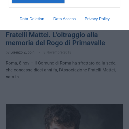
POLITICA
PRIMO PIANO
SENZA CATEGORIA
Data Deletion
Data Access
Privacy Policy
La Raggi sfratta l'Associazione
Fratelli Mattei. L'oltraggio alla
memoria del Rogo di Primavalle
by
Lorenzo Zuppini
8 Novembre 2018
Roma, 8 nov – Il Comune di Roma ha sfrattato dalla sede,
che concesse dieci anni fa, l’Associazione Fratelli Mattei,
nata in …