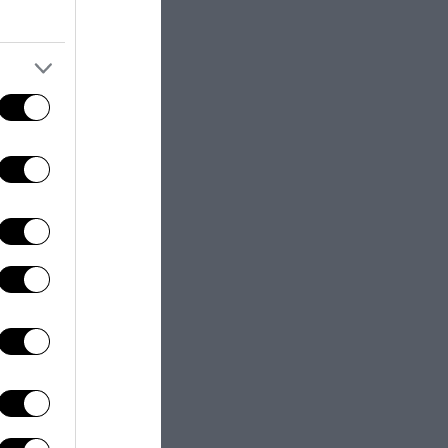
 soprattutto per
Como e
ione diretta.
dra
la
Ternana dei