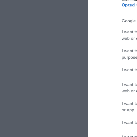
Opted 
Leggi anche –
Google 
I want t
web or d
I want t
purpose
I want 
I want t
web or d
I want t
A una manciata 
or app.
quanto riguarda
Alessandria
, c
I want t
Nel B lo scontr
professionistic
I want t