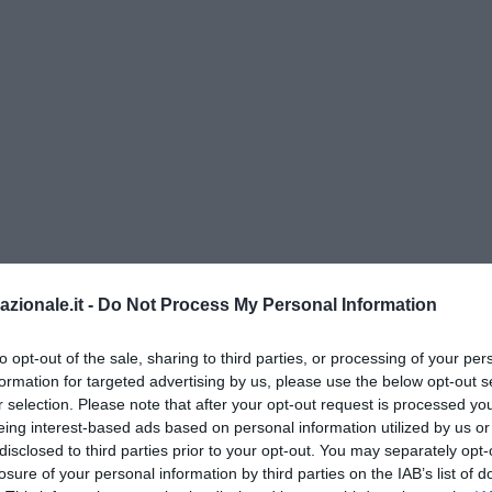
e riforma – nei primi anni registriamo solo qualche cambiamento f
azionale.it -
Do Not Process My Personal Information
 l’
unificazione a girone unico
. Obiettivo facilitare la trasformazion
na serie integralmente professionistica.
La formula “divisa” torn
to opt-out of the sale, sharing to third parties, or processing of your per
nte continui ritocchi, resta in vigore per vent’anni. E’ nel 1978 che
formation for targeted advertising by us, please use the below opt-out s
r selection. Please note that after your opt-out request is processed y
C1 e Serie C2
. Riformate successivamente (1993) con l’introduzion
eing interest-based ads based on personal information utilized by us or
ella sperimentazione dei tre punti a vittoria, in seguito rinominate (
disclosed to third parties prior to your opt-out. You may separately opt-
onda Divisione. Infinte unificate nel
2014
con l’appellativo di “
Serie
losure of your personal information by third parties on the IAB’s list of