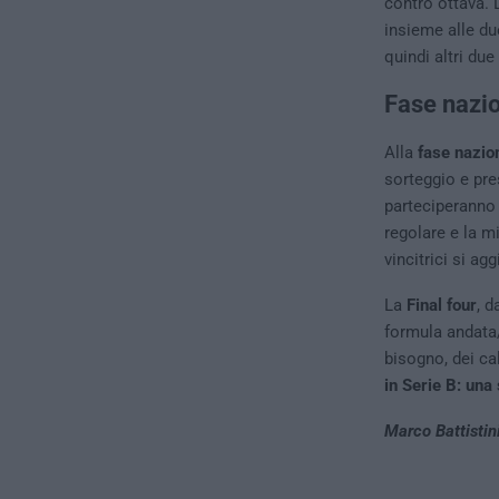
contro ottava. 
insieme alle du
quindi altri du
Fase nazio
Alla
fase nazio
sorteggio e pres
parteciperanno i
regolare e la mi
vincitrici si a
La
Final four
, d
formula andata/
bisogno, dei cal
in Serie B: una 
Marco Battistin