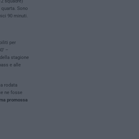
12 squadre)
r quarta. Sono
ici 90 minuti.
liti per
80’ –
 della stagione
pass e alle
la rodata
ce ne fosse
ltima promossa