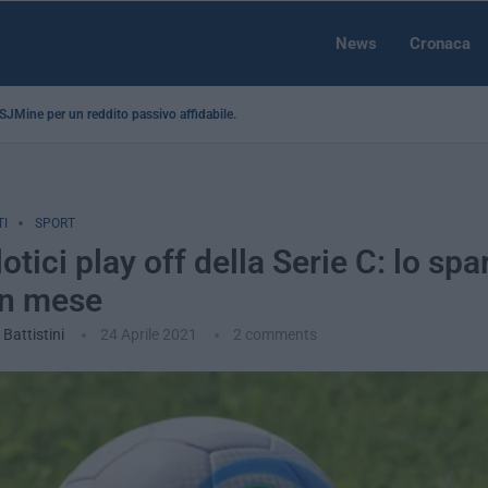
News
Cronaca
a SJMine per un reddito passivo affidabile...
I
SPORT
lotici play off della Serie C: lo sp
un mese
Battistini
24 Aprile 2021
2 comments