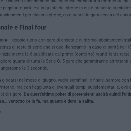
Le 9 vincenti accederanno alla seconda eliminatoria (composta da 
e peggiori quarte e alla quinta del girone in cui è presente la miglio
e abbinamenti per ciascun girone, da giocarsi in gara secca nei canon
nale e Final four
nale
– doppio turno con gare di andata e di ritorno, abbinamenti stabi
enza di teste di serie che si qualificheranno in caso di parità nei 1
nizialmente le 6 qualificate dal primo (contorto) round, le tre terze
gliore quarta di tutta la Serie C. 5 gare che garantiranno altrettanti 
ggiungeranno le 3 seconde.
a giocarsi nel mese di giugno, vedrà semifinali e finale, sempre con 
ritorno, ma con l’aggiunta di eventuali tempi supplementari e, ove 
ci di rigore.
Da quest’ultimo poker di pretendenti uscirà quindi l’u
su… ventotto ce la fa, ma quanto è dura la salita.
i