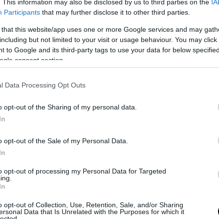
. This information may also be disclosed by us to third parties on the
IA
Participants
that may further disclose it to other third parties.
 that this website/app uses one or more Google services and may gath
including but not limited to your visit or usage behaviour. You may click 
 to Google and its third-party tags to use your data for below specifi
ogle consent section.
l Data Processing Opt Outs
o opt-out of the Sharing of my personal data.
In
he fa bene all’Italia
o opt-out of the Sale of my Personal Data.
In
to conta quindi 59 squadre suddivise in 3 gironi all’italiana
, quasi 
 regioni rappresentate. Secondo uno studio reso noto dall’
Osservato
to opt-out of processing my Personal Data for Targeted
ing.
zioni sportive
del gennaio 2020 la Serie C, prima delle vicissitudin
In
-19, viene descritta come
promotore sociale generante valore per 58
o opt-out of Collection, Use, Retention, Sale, and/or Sharing
i euro investito ne produce(va) quasi il triplo. Fondamentale in que
ersonal Data that Is Unrelated with the Purposes for which it
toriale dei club con i propri tesserati, soprattutto a livello giovanile.
lected.