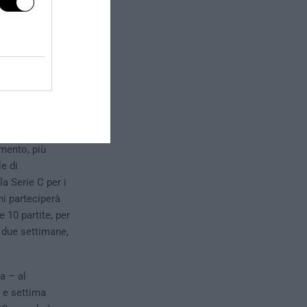
 cadetteria
re il 13 giugno.
itto a 4
mento, più
le di
a Serie C per i
hi parteciperà
e 10 partite, per
 due settimane,
a – al
a e settima