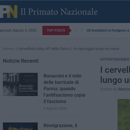
giovedì, Agosto 6, 2026
TOP POSTS
Gli investitori si rivolgono 
Home
»
I cervellotici play off della Serie C: lo spareggio lungo un mese
APPROFONDIMENT
Notizie Recenti
I cervel
Bonaccini e il mito
lungo 
delle barricate di
Parma: quando
Scritto da
Marco 
l’antifascismo copia
il fascismo
6 Agosto 2026
Remigrazione, il