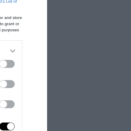
B’s List of
er and store
to grant or
ed purposes
60 comuni
rio nazionale
i economiche
0 milioni di
sto senso la