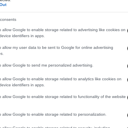
Out
Il campionato parla italiano: il flop delle proprietà straniere
consents
o allow Google to enable storage related to advertising like cookies on
evice identifiers in apps.
o allow my user data to be sent to Google for online advertising
s.
to allow Google to send me personalized advertising.
o allow Google to enable storage related to analytics like cookies on
evice identifiers in apps.
o allow Google to enable storage related to functionality of the website
di giornate dal termine i giochi sono pressoché tutti ancora aperti,
 il discorso promozioni.
Nel girone A abbiamo il testa a testa tra 
on la
Pro Vercelli
terza incomoda ma staccata dal treno della promoz
o allow Google to enable storage related to personalization.
o al vertice è circoscritto a Perugia, Padova e Südtirol
, unica squa
a del Trentino-Alto Adige. Diversa la situazione al centro-Sud dove 
o allow Google to enable storage related to security, including