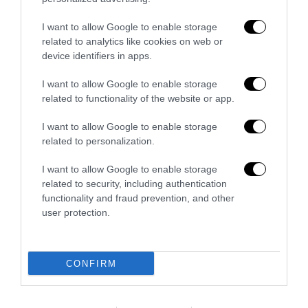
CRONACA
SINISTRA
Milano: aggrediscono pattuglia e
I want to allow Google to enable storage
related to analytics like cookies on web or
tentano di sottrarre fucile. Arrestati
device identifiers in apps.
due senegalesi
I want to allow Google to enable storage
by
Emmanuel Raffaele
7 Ottobre 2016
related to functionality of the website or app.
Due giorni fa il prefetto di Milano Alessandro Marangoni
I want to allow Google to enable storage
rassicurava: la caserma Montello (dalle parti di piazza
related to personalization.
Firenze) diventerà un centro d’accoglienza, …
I want to allow Google to enable storage
related to security, including authentication
functionality and fraud prevention, and other
user protection.
CONFIRM