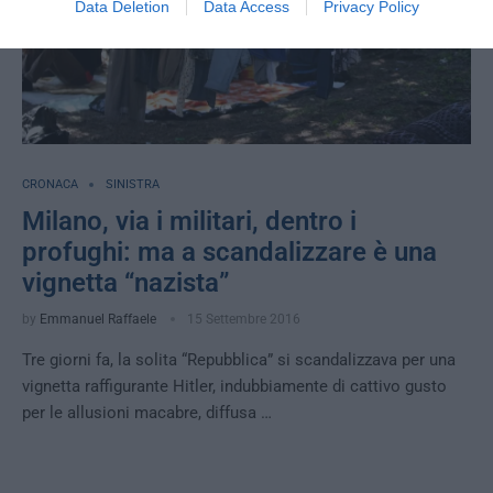
Data Deletion
Data Access
Privacy Policy
CRONACA
SINISTRA
Milano, via i militari, dentro i
profughi: ma a scandalizzare è una
vignetta “nazista”
by
Emmanuel Raffaele
15 Settembre 2016
Tre giorni fa, la solita “Repubblica” si scandalizzava per una
vignetta raffigurante Hitler, indubbiamente di cattivo gusto
per le allusioni macabre, diffusa …