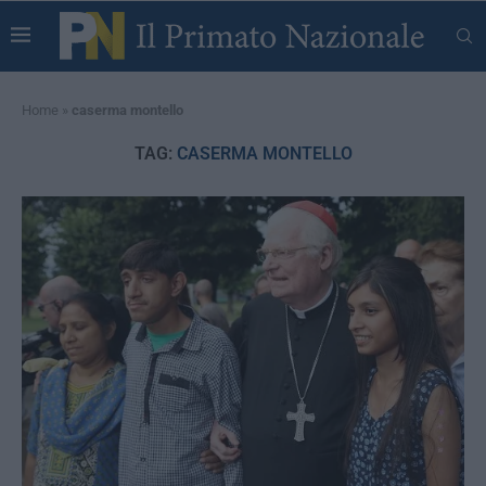
Home
»
caserma montello
TAG:
CASERMA MONTELLO