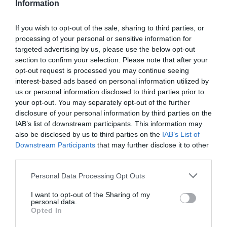
Information
If you wish to opt-out of the sale, sharing to third parties, or
processing of your personal or sensitive information for
targeted advertising by us, please use the below opt-out
section to confirm your selection. Please note that after your
opt-out request is processed you may continue seeing
interest-based ads based on personal information utilized by
us or personal information disclosed to third parties prior to
your opt-out. You may separately opt-out of the further
disclosure of your personal information by third parties on the
IAB’s list of downstream participants. This information may
also be disclosed by us to third parties on the
IAB’s List of
Downstream Participants
that may further disclose it to other
POLITICA
SINISTRA
third parties.
Milano è il centro d’accoglienza
Please note that this website/app uses one or more Google
Personal Data Processing Opt Outs
d’Europa: CasaPound e comitati in
services and may gather and store information including but
piazza
not limited to your visit or usage behaviour. You may click to
I want to opt-out of the Sharing of my
personal data.
grant or deny consent to Google and its third-party tags to
Opted In
by
La Redazione
15 Ottobre 2016
use your data for below specified purposes in below Google
consent section.