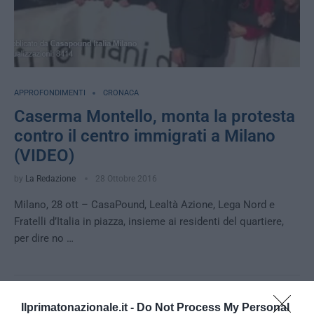
APPROFONDIMENTI
CRONACA
Caserma Montello, monta la protesta
contro il centro immigrati a Milano
(VIDEO)
by
La Redazione
28 Ottobre 2016
Milano, 28 ott – CasaPound, Lealtà Azione, Lega Nord e
Fratelli d’Italia in piazza, insieme ai residenti del quartiere,
per dire no …
Ilprimatonazionale.it -
Do Not Process My Personal