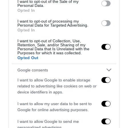
Milano, 15 ott – Si è svolto oggi, nella centralissima piazza
I want to opt-out of the Sale of my
Personal Data.
Firenze, il presidio di CasaPound contro la decisione della
Opted In
giunta Sala e …
I want to opt-out of processing my
Personal Data for Targeted Advertising.
Opted In
I want to opt-out of Collection, Use,
Retention, Sale, and/or Sharing of my
Personal Data that Is Unrelated with the
Purposes for which it was collected.
Opted Out
Google consents
I want to allow Google to enable storage
related to advertising like cookies on web or
device identifiers in apps.
I want to allow my user data to be sent to
Google for online advertising purposes.
I want to allow Google to send me
personalized advertising.