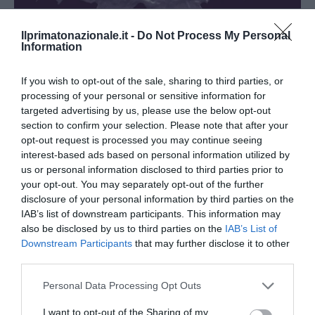
Ilprimatonazionale.it -
Do Not Process My Personal
APPROFONDIMENTI
SCIENZA E TECNOLOGIA
Information
La proteina che favorisce i tumori
scoperta da una ricerca italiana
If you wish to opt-out of the sale, sharing to third parties, or
processing of your personal or sensitive information for
by
Roberto Derta
20 Febbraio 2016
targeted advertising by us, please use the below opt-out
section to confirm your selection. Please note that after your
Roma, 20 feb – Una nuova ricerca italiana che potrebbe
opt-out request is processed you may continue seeing
portare a risultati clamorosi nella lotta contro il cancro.
interest-based ads based on personal information utilized by
Una ricerca pubblicata su …
us or personal information disclosed to third parties prior to
your opt-out. You may separately opt-out of the further
disclosure of your personal information by third parties on the
IAB’s list of downstream participants. This information may
also be disclosed by us to third parties on the
IAB’s List of
Downstream Participants
that may further disclose it to other
third parties.
Please note that this website/app uses one or more Google
Personal Data Processing Opt Outs
services and may gather and store information including but
not limited to your visit or usage behaviour. You may click to
I want to opt-out of the Sharing of my