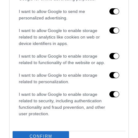
I want to allow Google to send me
personalized advertising.
I want to allow Google to enable storage
related to analytics like cookies on web or
device identifiers in apps.
I want to allow Google to enable storage
related to functionality of the website or app.
I want to allow Google to enable storage
related to personalization.
I want to allow Google to enable storage
APPROFONDIMENTI
SCIENZA E TECNOLOGIA
related to security, including authentication
Anoressia e bulimia: diagnosi
functionality and fraud prevention, and other
user protection.
precoce grazie alla ricerca italiana
by
Francesco Meneguzzo
9 Febbraio 2016
CONFIRM
Catanzaro, 9 feb – L’Istituto di bioimmagini e fisiologia