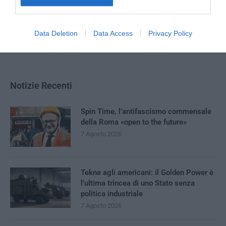
molecolare del Consiglio nazionale delle ricerche di
Catanzaro e Milano (Ibfm-Cnr) ha sviluppato …
Data Deletion
Data Access
Privacy Policy
Notizie Recenti
Spin Time, l’antifascismo commensale
della Roma «open to the future»
7 Agosto 2026
Tekne agli americani: il Golden Power è
l’ultima trincea di uno Stato senza
politica industriale
7 Agosto 2026