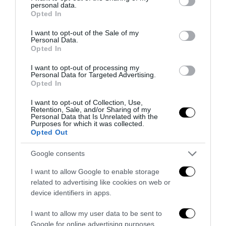
personal data.
grant or deny consent to Google and its third-party tags to
Opted In
use your data for below specified purposes in below Google
consent section.
I want to opt-out of the Sale of my
Personal Data.
Opted In
I want to opt-out of processing my
Personal Data for Targeted Advertising.
Opted In
SCIENZA E TECNOLOGIA
SINISTRA
I want to opt-out of Collection, Use,
Rilevate le onde gravitazionali: la
Retention, Sale, and/or Sharing of my
Personal Data that Is Unrelated with the
scoperta scientifica del secolo
Purposes for which it was collected.
Opted Out
by
Paolo Mauri
12 Febbraio 2016
Google consents
Roma, 12 feb – La notizia è stata data ieri, in occasione del
centenario della formulazione della Teoria della Relatività
I want to allow Google to enable storage
Generale di …
related to advertising like cookies on web or
device identifiers in apps.
I want to allow my user data to be sent to
Google for online advertising purposes.